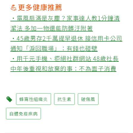
💪更多健康推薦
‧電風扇滿是灰塵？家事達人教1分鐘清
潔法 多加一物還能防髒汙附著
‧45歲男存2千萬提早退休 接信用卡公司
通知「淚回職場」：有錢也碰壁
‧用千元手機、拒絕社群網站 48歲社長
中年後重視和放棄的事：不為面子消費
蜂窩性組織炎
抗生素
破傷風
自體免疫疾病