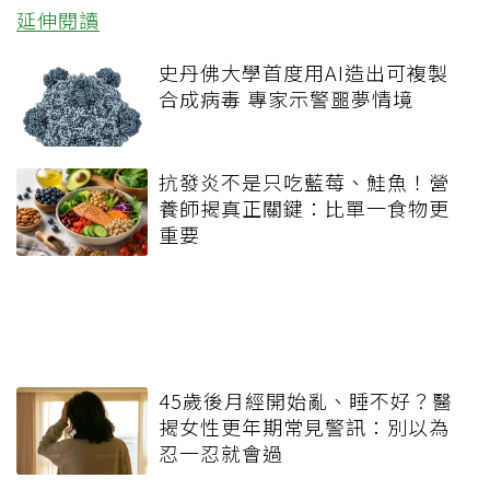
延伸閱讀
史丹佛大學首度用AI造出可複製
合成病毒 專家示警噩夢情境
抗發炎不是只吃藍莓、鮭魚！營
養師揭真正關鍵：比單一食物更
重要
45歲後月經開始亂、睡不好？醫
揭女性更年期常見警訊：別以為
忍一忍就會過