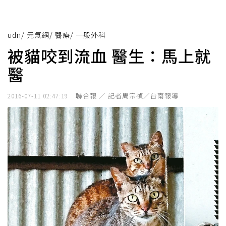
udn
/
元氣網
/
醫療
/
一般外科
被貓咬到流血 醫生：馬上就
醫
聯合報 ／ 記者周宗禎／台南報導
2016-07-11 02:47:19