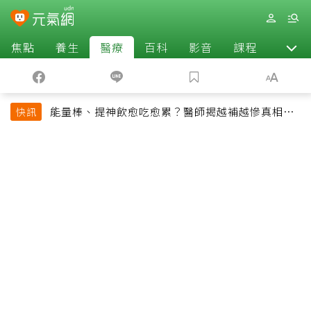
焦點
養生
醫療
百科
影音
課程
退休
能量棒、提神飲愈吃愈累？醫師揭越補越慘真相：
快訊
恐欠下疲勞債