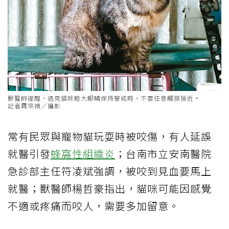
獸醫師提醒，遇見貓咪瞪大眼睛保持警戒時，不要任意觸摸接近。
記者周宗禎／攝影
常有民眾與寵物貓玩耍時被咬傷，有人延誤
就醫引發
蜂窩性組織炎
；台南市立安南醫院
急診部主任符凌斌強調，被咬到見血要馬上
就醫；獸醫師楊哲豪指出，貓咪可能因感覺
不適或疼痛而咬人，需要多加留意。