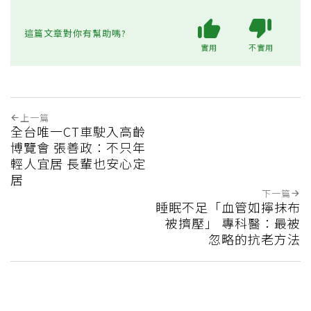
這篇文章對你有幫助嗎?
實用
不實用
上一篇
全台唯一CT車駛入高齡
博覽會 張善政：不只年
輕人宜居 長輩也安心定
居
下一篇
睡眠不足「血管如擰抹布
被擠壓」 專科醫：最被
忽略的抗老方法