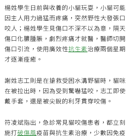
楊姓學生日前與收養的小貓玩耍，小貓可能
因主人用力過猛而疼痛，突然野性大發張口
咬人；楊姓學生見傷口不深不以為意，隔天
傷口化膿腫脹，劇烈疼痛才就醫，醫師切開
傷口引流，使用廣效性
抗生素
治療兩個星期
才逐漸痊癒。
謝姓志工則是在搶救受困水溝野貓時，貓咪
在被拉出時，因為受到驚嚇猛咬，志工即使
戴手套，還是被尖銳的利牙貫穿咬傷。
符凌斌指出，急診常見貓咬傷患者，都立刻
施打
破傷風
疫苗與抗生素治療，少數因免疫