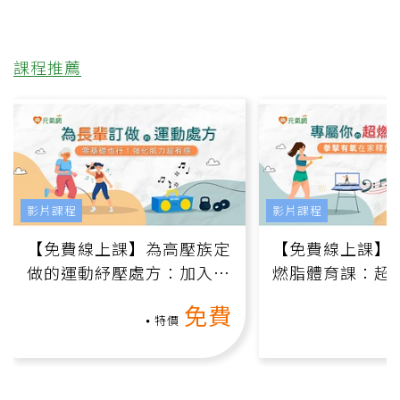
課程推薦
影片課程
影片課程
【免費線上課】為高壓族定
【免費線上課】
做的運動紓壓處方：加入行
燃脂體育課：超
動、增肌、互動元素，0基
氧」高壓族在家
免費
礎也能做！
負擔
特價