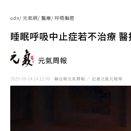
udn
/
元氣網
/
醫療
/
呼吸胸腔
睡眠呼吸中止症若不治療 
元氣周報
2025-09-14 14:13:00
聯合報元氣周報 ／ 記者沈能元報導