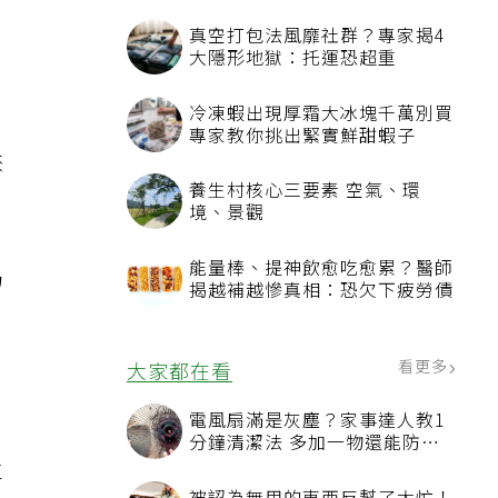
夜
真空打包法風靡社群？專家揭4
大隱形地獄：托運恐超重
冷凍蝦出現厚霜大冰塊千萬別買
專家教你挑出緊實鮮甜蝦子
狹
養生村核心三要素 空氣、環
境、景觀
能量棒、提神飲愈吃愈累？醫師
仍
揭越補越慘真相：恐欠下疲勞債
看更多
大家都在看
電風扇滿是灰塵？家事達人教1
且
分鐘清潔法 多加一物還能防髒
汙附著
車