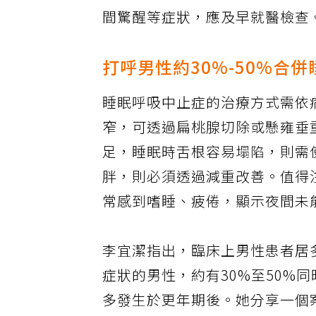
血壓、中風、心肌梗塞，甚至失
間驚醒等症狀，應及早就醫檢查
打呼男性約30%-50%合
睡眠呼吸中止症的治療方式需依
窄，可透過扁桃腺切除或懸雍垂
足，睡眠時舌根容易塌陷，則需
胖，則必須透過減重改善。值得
常感到嗜睡、疲倦，顯示夜間未
李宜潔指出，臨床上男性患者居多
症狀的男性，約有30%至50%
多發生於更年期後。她分享一個