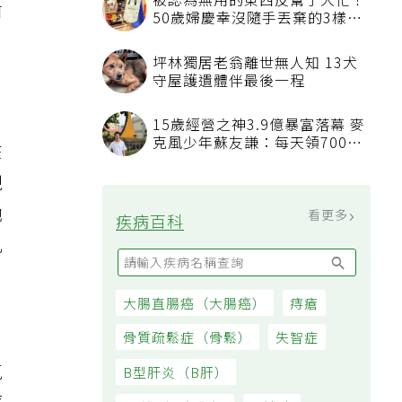
被認為無用的東西反幫了大忙！
前
50歲婦慶幸沒隨手丟棄的3樣物
品
坪林獨居老翁離世無人知 13犬
守屋護遺體伴最後一程
15歲經營之神3.9億暴富落幕 麥
克風少年蘇友謙：每天領700元
在
過日子
現
她
看更多
疾病百科
肌
大腸直腸癌（大腸癌）
痔瘡
」
骨質疏鬆症（骨鬆）
失智症
氣
B型肝炎（B肝）