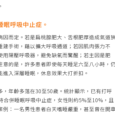
智的風險。他提醒，若枕邊人發現伴侶有打呼、
。
併睡眠呼吸中止症。
病因而定。若是扁桃腺肥大、舌根肥厚造成氣道
重建手術，藉以擴大呼吸通道；若因肌肉張力不
使用陽壓呼吸器，避免缺氧而驚醒；若主因是肥
注意的是，許多患者即使每天睡足六至八小時，
能進入深層睡眠，休息效果大打折扣。
，年齡多落在30至50歲。統計顯示，已有打呼
同時合併睡眠呼吸中止症，女性則約5%至10%，
案例：一名男性患者白天嗜睡嚴重，甚至曾在開