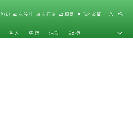
好如初
有設計
有行旅
願景
我的新聞
名人
專題
活動
寵物