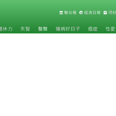
聯合報
經濟日報
河
退休力
失智
醫聲
慢病好日子
癌症
性愛