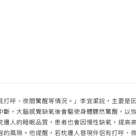
見打呼、夜間驚醒等情況。」李宜潔說，主要是
中斷，大腦感覺缺氧後會驅使身體驟然驚醒，以
枕邊人的睡眠品質，患者也會因慢性缺氧，提高