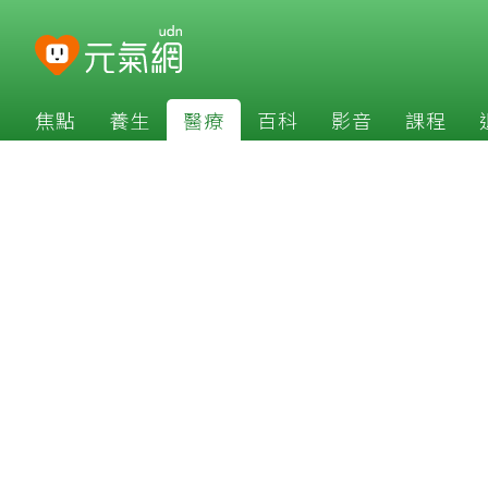
焦點
養生
醫療
百科
影音
課程