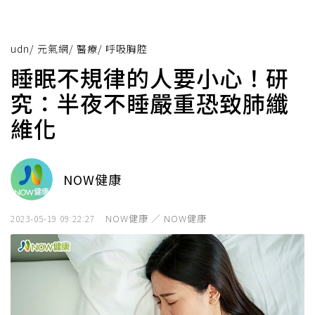
udn
/
元氣網
/
醫療
/
呼吸胸腔
睡眠不規律的人要小心！研
究：半夜不睡嚴重恐致肺纖
維化
NOW健康
NOW健康 ／ NOW健康
2023-05-19 09:22:27