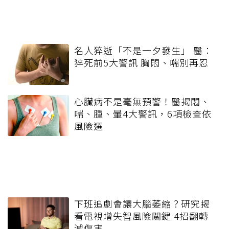
名人猝逝「不是一夕發生」 醫：
猝死前5大警訊 胸悶、喘別再忍
心臟病不是毫無預警！醫揭悶、
喘、腫、暈4大警訊，6項檢查依
風險選
下班追劇會讓大腦萎縮？研究揭
看電視增失智風險關鍵 4招翻轉
減傷害