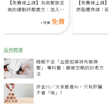
【免費線上課】為高壓族定
【免費線上課】
做的運動紓壓處方：加入行
燃脂體育課：超
動、增肌、互動元素，0基
氧」高壓族在家
免費
礎也能做！
負擔
特價
延伸閱讀
睡眠不足「血管如擰抹布被擠
壓」 專科醫：最被忽略的抗老方
法
許金川／大家都會AI，只有肝臟
不會「唉」?