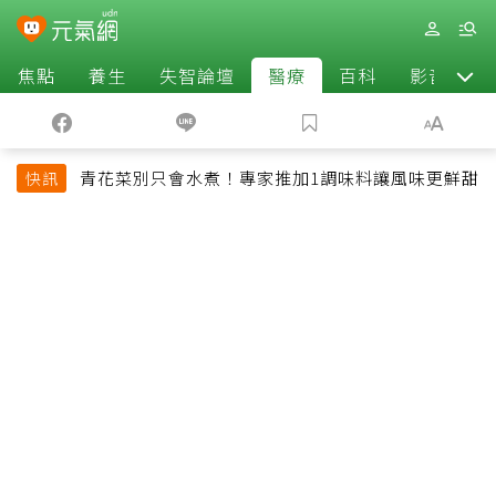
焦點
養生
失智論壇
醫療
百科
影音
青花菜別只會水煮！專家推加1調味料讓風味更鮮甜
快訊