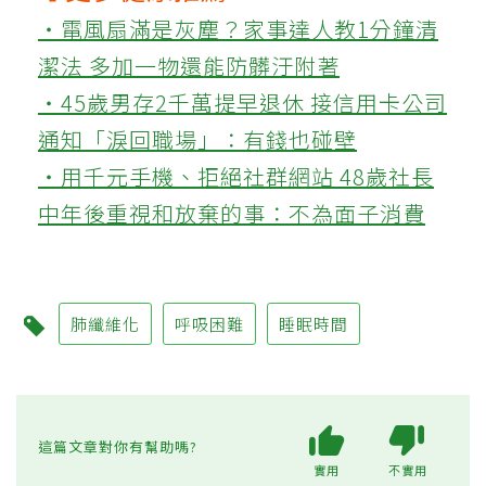
‧電風扇滿是灰塵？家事達人教1分鐘清
潔法 多加一物還能防髒汙附著
‧45歲男存2千萬提早退休 接信用卡公司
通知「淚回職場」：有錢也碰壁
‧用千元手機、拒絕社群網站 48歲社長
中年後重視和放棄的事：不為面子消費
肺纖維化
呼吸困難
睡眠時間
這篇文章對你有幫助嗎?
實用
不實用