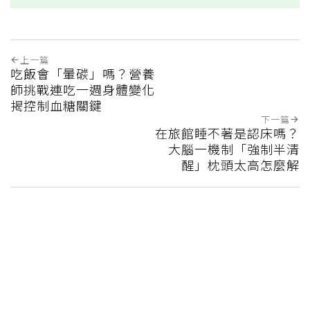
上一篇
吃飯會「暈碳」嗎？營養
師挑戰連吃一週身體變化
揭控制血糖關鍵
下一篇
在旅館睡不著是認床嗎？
大腦一機制「強制半清
醒」枕頭太高怎麼解