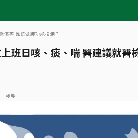
業傷害 誰該做肺功能檢測？
上班日咳、痰、喘 醫建議就醫
雨鑫／報導