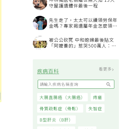
坪林獨居老翁離世無人知 13犬
守屋護遺體伴最後一程
先生走了，太太可以續領勞保年
金嗎？專家揭遺屬年金怎麼領，
看順位還要看資格
被公公砍死 中和媳婦最後貼文
「阿嬤養的」惹哭500萬人：下
輩子要幸福
看更多
疾病百科
大腸直腸癌（大腸癌）
痔瘡
骨質疏鬆症（骨鬆）
失智症
B型肝炎（B肝）