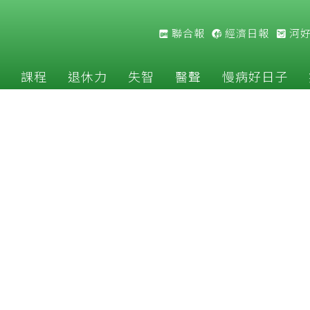
聯合報
經濟日報
河
課程
退休力
失智
醫聲
慢病好日子