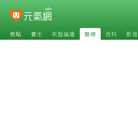
焦點
養生
失智論壇
醫療
百科
影音