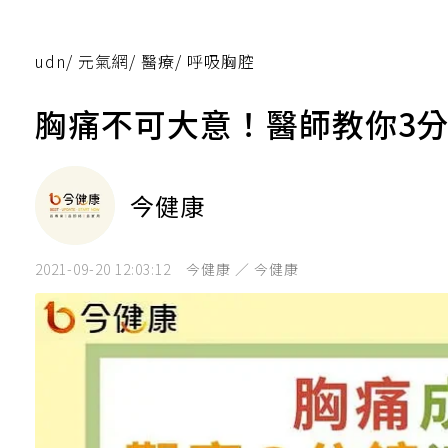
udn
/
元氣網
/
醫療
/
呼吸胸腔
胸痛不可大意！醫師教你3
今健康
2021-09-20 12:03:12
今健康 ／ 今健康