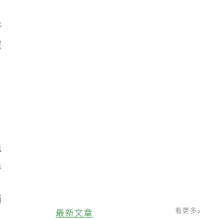
新
腔
能
民
而
看更多
最新文章