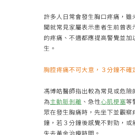
圖／今健康提供
許多人日常會發生胸口疼痛，雖
聞就常見家屬表示患者生前曾表
的疼痛、不適都應提高警覺並加
生。
胸腔疼痛不可大意，３分鐘不確
馮博皓醫師指出較為常見或危險
為
主動脈剝離
、急性
心肌梗塞
等
眾在發生胸痛時，先坐下並觀察
鐘，若３分鐘後感覺不對勁，或