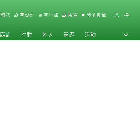
好如初
有設計
有行旅
願景
我的新聞
癌症
性愛
名人
專題
活動