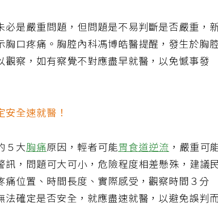
未必是嚴重問題，但問題是不易判斷是否嚴重，
示胸口疼痛。胸腔內科馮博皓醫提醒，發生於胸
以觀察，如有察覺不對應盡早就醫，以免憾事發
定安全速就醫！
的５大
胸痛
原因，輕者可能
胃食道逆流
，嚴重可
警訊，問題可大可小，危險程度相差懸殊，建議
疼痛位置、時間長度、實際感受，觀察時間３分
無法確定是否安全，就應盡速就醫，以避免誤判