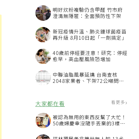
明好炊粉複驗仍含甲醛 竹市府
澄清無隱匿：全面預防性下架
新冠疫情升溫、肺炎鏈球菌疫苗
再升級 8月10日起「一劑搞定」
40歲前停經要注意！研究：停經
愈早，高血壓風險恐增加
中聯油脂風暴延燒 台南查核
2048家業者、下架72公噸問題
油品
看更多
大家都在看
被認為無用的東西反幫了大忙！
50歲婦慶幸沒隨手丟棄的3樣物
品