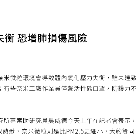
失衡 恐增肺損傷風險
奈米微粒環境會導致體內氧化壓力失衡，雖未達
；有些奈米工廠作業員僅戴活性碳口罩，防護力
究所專案助研究員吳威德今天上午在記者會表示
很熟悉，奈米微粒則是比PM2.5更細小，大約等