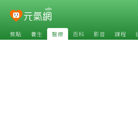
焦點
養生
醫療
百科
影音
課程