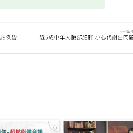
實用
不實用
下一篇
有9例皆
近5成中年人腹部肥胖 小心代謝出問