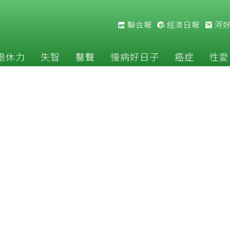
聯合報
經濟日報
河
退休力
失智
醫聲
慢病好日子
癌症
性愛