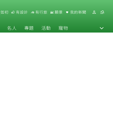
好如初
有設計
有行旅
願景
我的新聞
名人
專題
活動
寵物