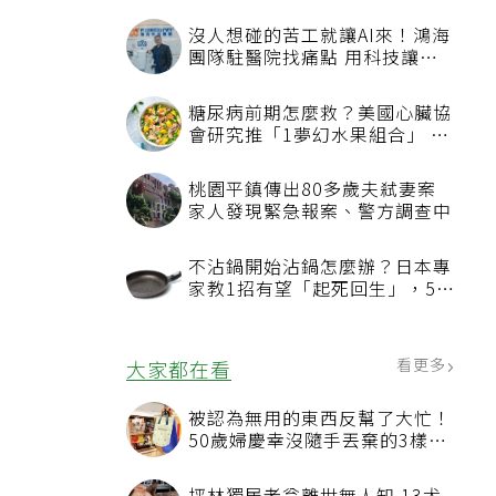
沒人想碰的苦工就讓AI來！鴻海
團隊駐醫院找痛點 用科技讓醫
療更有溫度
糖尿病前期怎麼救？美國心臟協
會研究推「1夢幻水果組合」 酪
梨加它改善血管功能
桃園平鎮傳出80多歲夫弒妻案
家人發現緊急報案、警方調查中
不沾鍋開始沾鍋怎麼辦？日本專
家教1招有望「起死回生」，5情
況該換新
看更多
大家都在看
被認為無用的東西反幫了大忙！
50歲婦慶幸沒隨手丟棄的3樣物
品