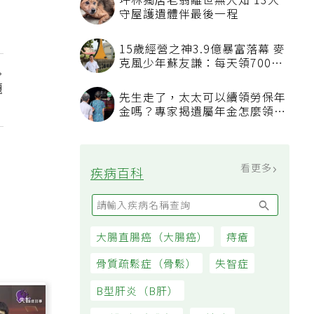
坪林獨居老翁離世無人知 13犬
守屋護遺體伴最後一程
15歲經營之神3.9億暴富落幕 麥
克風少年蘇友謙：每天領700元
過日子
題
先生走了，太太可以續領勞保年
金嗎？專家揭遺屬年金怎麼領，
看順位還要看資格
看更多
疾病百科
大腸直腸癌（大腸癌）
痔瘡
骨質疏鬆症（骨鬆）
失智症
B型肝炎（B肝）