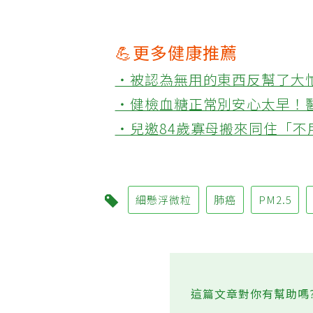
💪更多健康推薦
‧被認為無用的東西反幫了大
‧健檢血糖正常別安心太早！
‧兒邀84歲寡母搬來同住「
細懸浮微粒
肺癌
PM2.5
這篇文章對你有幫助嗎