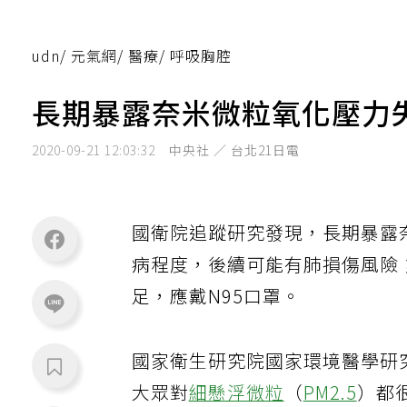
udn
/
元氣網
/
醫療
/
呼吸胸腔
長期暴露奈米微粒氧化壓力
2020-09-21 12:03:32
中央社 ／ 台北21日電
國衛院追蹤研究發現，長期暴露
病程度，後續可能有肺損傷風險
足，應戴N95口罩。
國家衛生研究院國家環境醫學研
大眾對
細懸浮微粒
（
PM2.5
）都