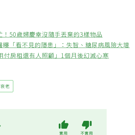
忙！50歲婦慶幸沒隨手丟棄的3樣物品
醫曝「看不見的隱患」：失智、糖尿病風險大增
不用付房租還有人照顧」1個月後幻滅心寒
衰老
?