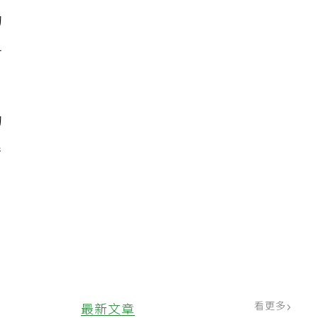
的
之
的
累
，
護
看更多
最新文章