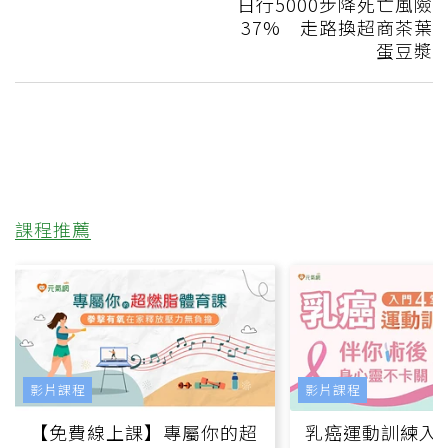
日行5000步降死亡風險
37% 走路換超商茶葉
蛋豆漿
課程推薦
影片課程
影片課程
【免費線上課】專屬你的超
乳癌運動訓練入門