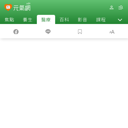
焦點
養生
醫療
百科
影音
課程
退休