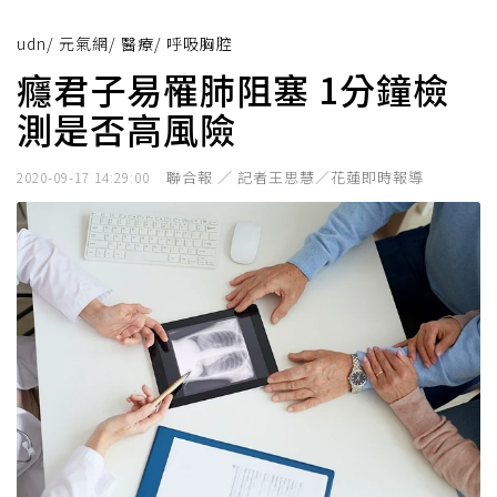
udn
/
元氣網
/
醫療
/
呼吸胸腔
癮君子易罹肺阻塞 1分鐘檢
測是否高風險
聯合報 ／ 記者王思慧／花蓮即時報導
2020-09-17 14:29:00