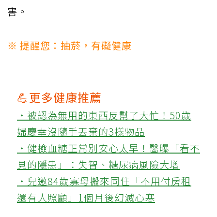
害。
※ 提醒您：抽菸，有礙健康
💪更多健康推薦
‧被認為無用的東西反幫了大忙！50歲
婦慶幸沒隨手丟棄的3樣物品
‧健檢血糖正常別安心太早！醫曝「看不
見的隱患」：失智、糖尿病風險大增
‧兒邀84歲寡母搬來同住「不用付房租
還有人照顧」1個月後幻滅心寒