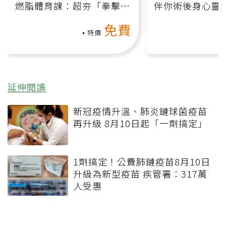
燃脂體育課：超夯「拳擊有
伴你術後身心靈
氧」高壓族在家釋放壓力無
上影音課）
免費
負擔
特價
延伸閱讀
新冠疫情升溫、肺炎鏈球菌疫苗
再升級 8月10日起「一劑搞定」
1劑搞定！公費肺鏈疫苗8月10日
升級為新型疫苗 疾管署：317萬
人受惠