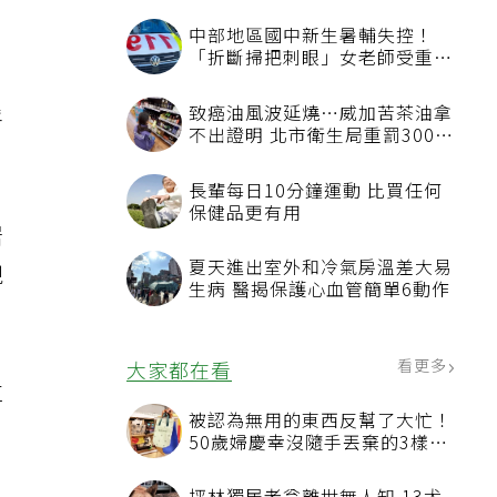
呼
居
現
粒