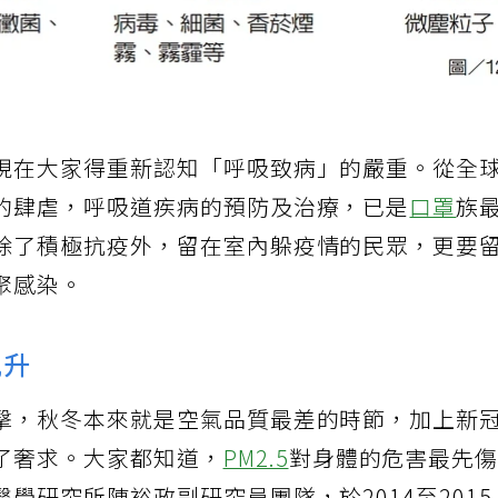
現在大家得重新認知「呼吸致病」的嚴重。從全
的肆虐，呼吸道疾病的預防及治療，已是
口罩
族
除了積極抗疫外，留在室內躲疫情的民眾，更要
聚感染。
飆升
擊，秋冬本來就是空氣品質最差的時節，加上新
了奢求。大家都知道，
PM2.5
對身體的危害最先