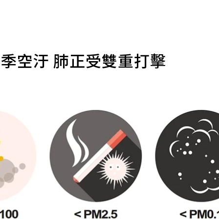
季空汙 肺正受雙重打擊