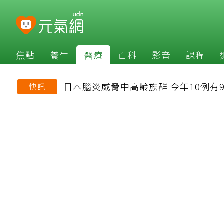
焦點
養生
醫療
百科
影音
課程
日本腦炎威脅中高齡族群 今年10例有
快訊