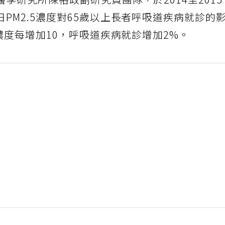
學研究所陳裕政副研究員團隊，於2014至2015
PM2.5濃度對65歲以上長者呼吸道疾病就診的
5濃度每增加10，呼吸道疾病就診增加2%。