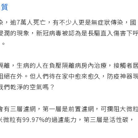
品質
染，逾7萬人死亡，有不少人更是無症狀傳染，國
浸潤的現象，新冠病毒被認為是長驅直入傷害下
%。
隔離，生病的人在負壓隔離病房內治療，接觸者
阻絕在外。但人們待在家中愈來愈久，防疫神器
我們乾淨的空氣嗎？
會有三層濾網，第一層是前置濾網，可攔阻大微
微米微粒有99.97%的過濾能力，第三層是活性碳，