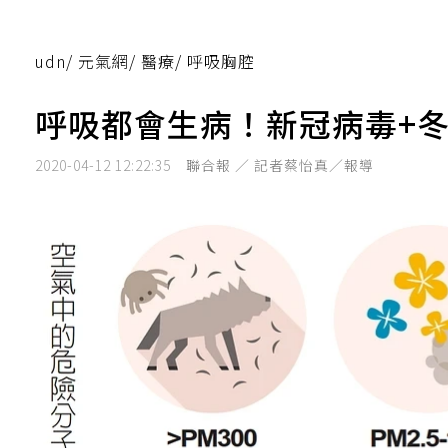
udn
/
元氣網
/
醫療
/
呼吸胸腔
呼吸都會生病！新冠病毒+冬
2020-04-12 12:22:35
聯合報 ／ 記者蔡怡真／報導