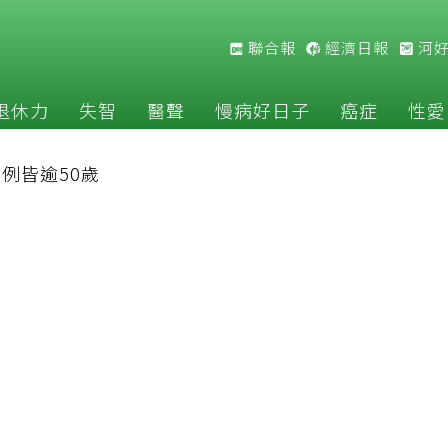
聯合報
經濟日報
河
退休力
失智
醫聲
慢病好日子
癌症
性愛
9例皆逾50歲