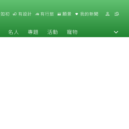
好如初
有設計
有行旅
願景
我的新聞
名人
專題
活動
寵物