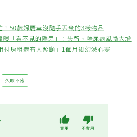
忙！50歲婦慶幸沒隨手丟棄的3樣物品
醫曝「看不見的隱患」：失智、糖尿病風險大增
不用付房租還有人照顧」1個月後幻滅心寒
久咳不癒
?
實用
不實用