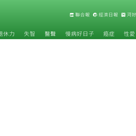
聯合報
經濟日報
河
退休力
失智
醫聲
慢病好日子
癌症
性愛