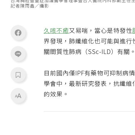
台灣胸腔暨重症加護醫學會理事暨台大醫院內科部副主任王
記者陳雨鑫／攝影
久咳不癒
又易喘，當心是特發性
界發現，肺纖維化也可能與進行性
關間質性肺病（SSc-ILD）有關
目前國內僅IPF有藥物可抑制
學會中，最新研究發表，抗纖維
的效果。