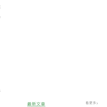
將
換
。
但
者
看更多
最新文章