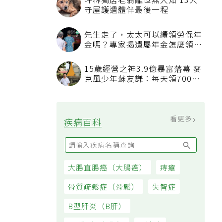
坪林獨居老翁離世無人知 13犬
守屋護遺體伴最後一程
先生走了，太太可以續領勞保年
金嗎？專家揭遺屬年金怎麼領，
看順位還要看資格
15歲經營之神3.9億暴富落幕 麥
克風少年蘇友謙：每天領700元
過日子
看更多
疾病百科
大腸直腸癌（大腸癌）
痔瘡
骨質疏鬆症（骨鬆）
失智症
B型肝炎（B肝）