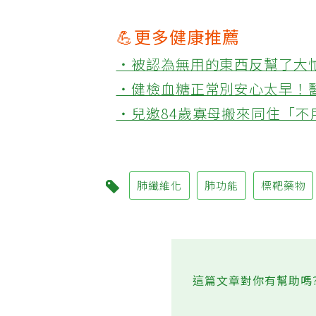
💪更多健康推薦
‧被認為無用的東西反幫了大
‧健檢血糖正常別安心太早！
‧兒邀84歲寡母搬來同住「
肺纖維化
肺功能
標靶藥物
這篇文章對你有幫助嗎