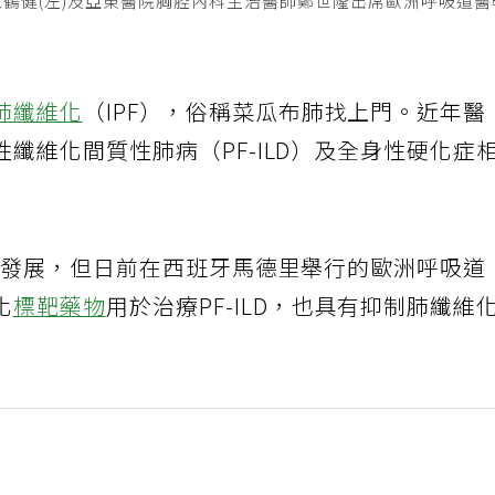
鶴健(左)及亞東醫院胸腔內科主治醫師鄭世隆出席歐洲呼吸道
肺纖維化
（IPF），俗稱菜瓜布肺找上門。近年醫
纖維化間質性肺病（PF-ILD）及全身性硬化症
。
病情發展，但日前在西班牙馬德里舉行的歐洲呼吸道
化
標靶藥物
用於治療PF-ILD，也具有抑制肺纖維