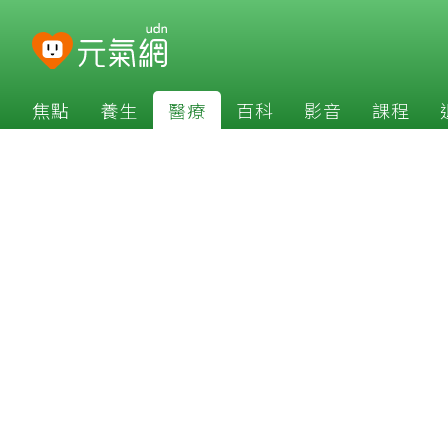
焦點
養生
醫療
百科
影音
課程