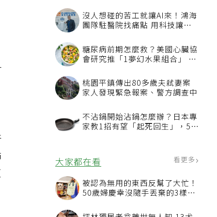
沒人想碰的苦工就讓AI來！鴻海
團隊駐醫院找痛點 用科技讓醫
療更有溫度
糖尿病前期怎麼救？美國心臟協
會研究推「1夢幻水果組合」 酪
梨加它改善血管功能
可
桃園平鎮傳出80多歲夫弒妻案
估
家人發現緊急報案、警方調查中
不沾鍋開始沾鍋怎麼辦？日本專
家教1招有望「起死回生」，5情
況該換新
新
肺
看更多
大家都在看
更
被認為無用的東西反幫了大忙！
50歲婦慶幸沒隨手丟棄的3樣物
品