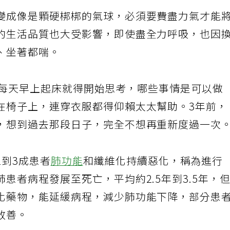
變成像是顆硬梆梆的氣球，必須要費盡力氣才能
的生活品質也大受影響，即使盡全力呼吸，也因
、坐著都喘。
病後，每天早上起床就得開始思考，哪些事情是可以做
在椅子上，連穿衣服都得仰賴太太幫助。3年前，
，想到過去那段日子，完全不想再重新度過一次
2到3成患者
肺功能
和纖維化持續惡化，稱為進行
患者病程發展至死亡，平均約2.5年到3.5年，
化藥物，能延緩病程，減少肺功能下降，部分患
改善。