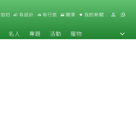
好如初
有設計
有行旅
願景
我的新聞
名人
專題
活動
寵物