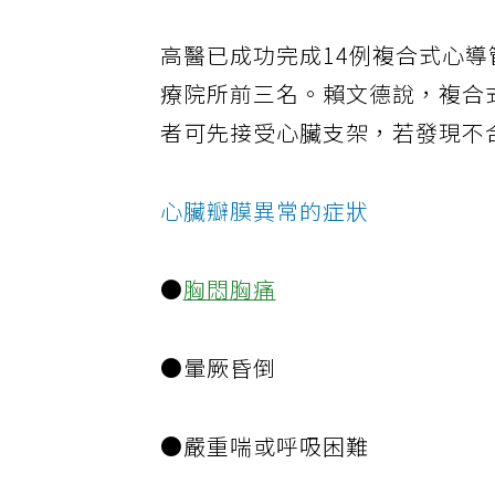
高醫已成功完成14例複合式心
療院所前三名。賴文德說，複合
者可先接受心臟支架，若發現不
心臟瓣膜異常的症狀
●
胸悶
胸痛
●暈厥昏倒
●嚴重喘或呼吸困難