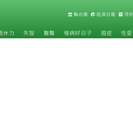
聯合報
經濟日報
河
退休力
失智
醫聲
慢病好日子
癌症
性愛