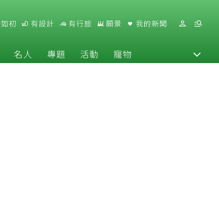
好如初
有設計
有行旅
願景
我的新聞
名人
專題
活動
寵物