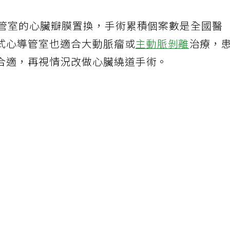
導管室的心臟瓣膜置換，手術累積個案數是全國醫
式心導管室也適合大動脈瘤或
主動脈剝離
治療，
合適，再視情況改做心臟繞道手術。