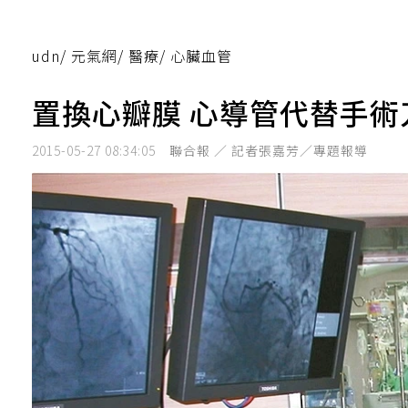
udn
/
元氣網
/
醫療
/
心臟血管
置換心瓣膜 心導管代替手術
2015-05-27 08:34:05
聯合報 ／ 記者張嘉芳／專題報導