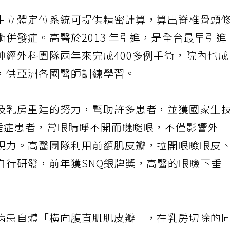
生立體定位系統可提供精密計算，算出脊椎骨頭
併發症。高醫於2013 年引進，是全台最早引進
神經外科團隊兩年來完成400多例手術，院內也
，供亞洲各國醫師訓練學習。
及乳房重建的努力，幫助許多患者，並獲國家生
下垂症患者，常眼睛睜不開而瞇瞇眼，不僅影響外
視力。高醫團隊利用前額肌皮瓣，拉開眼瞼眼皮
自行研發，前年獲SNQ銀牌獎，高醫的眼瞼下垂
病患自體「橫向腹直肌肌皮瓣」，在乳房切除的