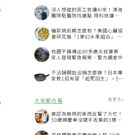
能
沒人想碰的苦工就讓AI來！鴻海
團隊駐醫院找痛點 用科技讓醫
療更有溫度
糖尿病前期怎麼救？美國心臟協
會研究推「1夢幻水果組合」 酪
梨加它改善血管功能
桃園平鎮傳出80多歲夫弒妻案
家人發現緊急報案、警方調查中
不沾鍋開始沾鍋怎麼辦？日本專
家教1招有望「起死回生」，5情
況該換新
看更多
大家都在看
雷
用
被認為無用的東西反幫了大忙！
50歲婦慶幸沒隨手丟棄的3樣物
品