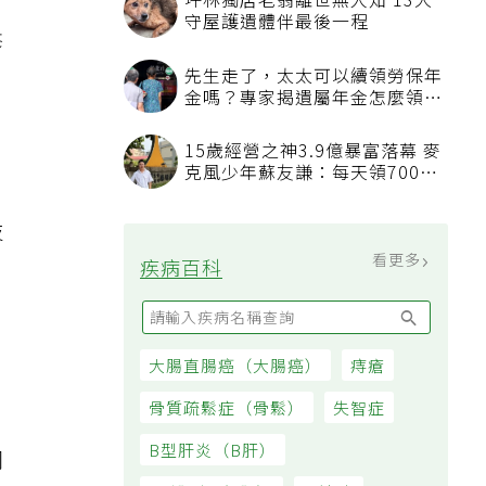
坪林獨居老翁離世無人知 13犬
守屋護遺體伴最後一程
修
先生走了，太太可以續領勞保年
金嗎？專家揭遺屬年金怎麼領，
成
看順位還要看資格
15歲經營之神3.9億暴富落幕 麥
克風少年蘇友謙：每天領700元
過日子
技
看更多
疾病百科
、
大腸直腸癌（大腸癌）
痔瘡
骨質疏鬆症（骨鬆）
失智症
B型肝炎（B肝）
同