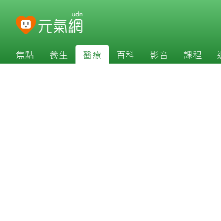
焦點
養生
醫療
百科
影音
課程