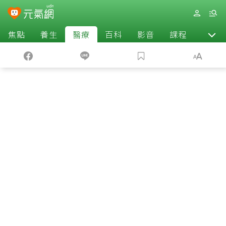
焦點
養生
醫療
百科
影音
課程
退休