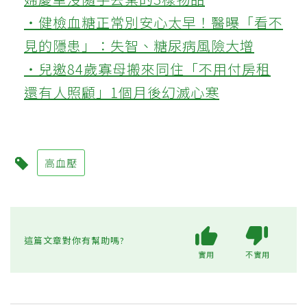
‧健檢血糖正常別安心太早！醫曝「看不
見的隱患」：失智、糖尿病風險大增
‧兒邀84歲寡母搬來同住「不用付房租
還有人照顧」1個月後幻滅心寒
高血壓
這篇文章對你有幫助嗎?
實用
不實用