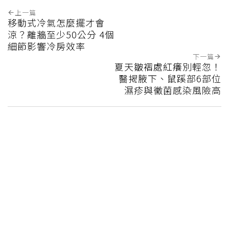
上一篇
移動式冷氣怎麼擺才會
涼？離牆至少50公分 4個
細節影響冷房效率
下一篇
夏天皺褶處紅癢別輕忽！
醫揭腋下、鼠蹊部6部位
濕疹與黴菌感染風險高