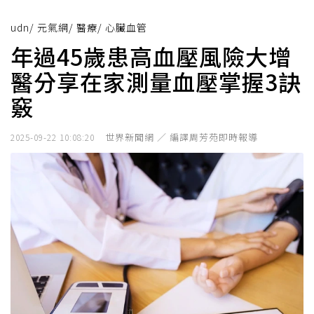
udn
/
元氣網
/
醫療
/
心臟血管
年過45歲患高血壓風險大增
醫分享在家測量血壓掌握3訣
竅
世界新聞網 ／ 編譯周芳苑即時報導
2025-09-22 10:08:20