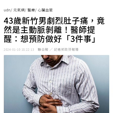
udn
/
元氣網
/
醫療
/
心臟血管
43歲新竹男劇烈肚子痛，竟
然是主動脈剝離！醫師提
醒：想預防做好「3件事」
聯合報 ／ 記者郭政芬報導
2024-01-10 18:22:13