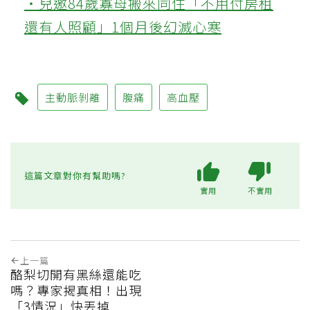
‧兒邀84歲寡母搬來同住「不用付房租
還有人照顧」1個月後幻滅心寒
主動脈剝離
腹痛
高血壓
這篇文章對你有幫助嗎?
實用
不實用
上一篇
酪梨切開有黑絲還能吃
嗎？專家揭真相！出現
「3情況」快丟掉