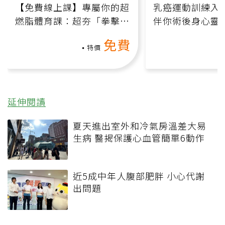
【免費線上課】專屬你的超
乳癌運動訓練入門
燃脂體育課：超夯「拳擊有
伴你術後身心靈
氧」高壓族在家釋放壓力無
上影音課）
免費
負擔
特價
延伸閱讀
夏天進出室外和冷氣房溫差大易
生病 醫揭保護心血管簡單6動作
近5成中年人腹部肥胖 小心代謝
出問題