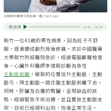
主動脈剝離會引起肚痛。圖/Ingimage
聽健康
00:00
/
00:00
新竹一位43歲的男性病患，因為肚子不舒
服，逐漸變成劇烈背後疼痛，求診中國醫藥
大學新竹附設醫院急診，經過電腦斷層檢查
後，心臟外科醫師李俊毅診斷為急性
主動脈剝離
，破裂的位置從升主動脈、主動
脈弓、降主動脈一路往腹主動脈剝離下去，
同時，肝臟及右邊的腎臟，呈現缺血的狀
態，經過緊急手術治療，並且置放主動脈支
架，目前已經順利出院，恢復正常生活。