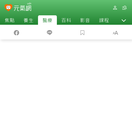
焦點
養生
醫療
百科
影音
課程
退休