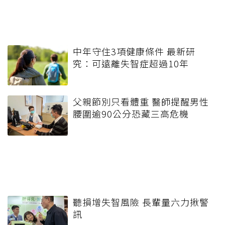
中年守住3項健康條件 最新研
究：可遠離失智症超過10年
父親節別只看體重 醫師提醒男性
腰圍逾90公分恐藏三高危機
聽損增失智風險 長輩量六力揪警
訊