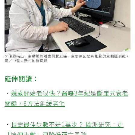
李俊毅指出，主動脈剝離會引起肚痛，主要原因是胸和腹的主動脈剝離。
圖／中醫大新竹附醫提供
延伸閱讀：
．
幾歲開始老很快？醫曝3年紀是斷崖式衰老
關鍵，6方法延緩老化
．
長壽最佳步數不是1萬步？ 歐洲研究：走
「這個步數」可降低死亡風險