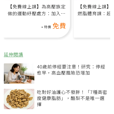
【免費線上課】為高壓族定
【免費線上課】
做的運動紓壓處方：加入行
燃脂體育課：超
動、增肌、互動元素，0基
氧」高壓族在家
免費
礎也能做！
負擔
特價
延伸閱讀
40歲前停經要注意！研究：停經
愈早，高血壓風險恐增加
吃對好油護心不發胖！「7種高密
度健康脂肪」，酪梨不是唯一選
擇