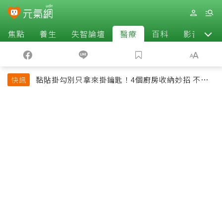
焦點
養生
失智論壇
醫療
百科
影音
黏貼掛勾別只拿來掛鑰匙！4個廚房收納妙招 不用
快訊
鑽牆也能省空間