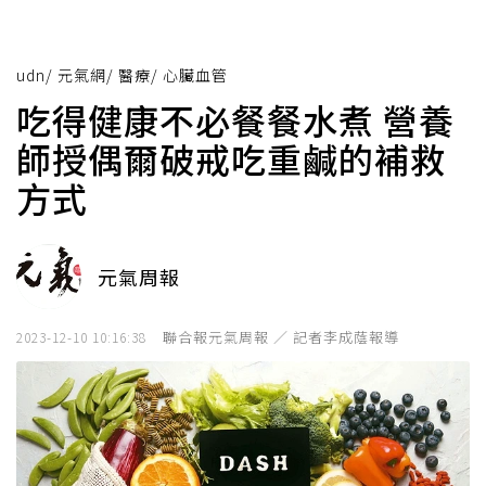
udn
/
元氣網
/
醫療
/
心臟血管
吃得健康不必餐餐水煮 營養
師授偶爾破戒吃重鹹的補救
方式
元氣周報
聯合報元氣周報 ／ 記者李成蔭報導
2023-12-10 10:16:38