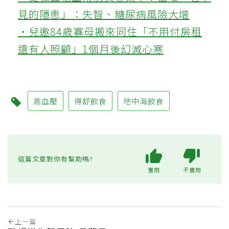
見的隱患」：失智、糖尿病風險大增
‧兒邀84歲寡母搬來同住「不用付房租
還有人照顧」1個月後幻滅心寒
高血壓
得舒飲食
地中海飲食
這篇文章對你有幫助嗎?
實用
不實用
上一篇