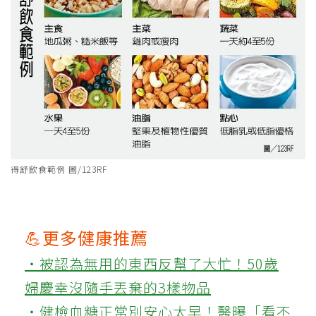
得舒飲食範例 圖/123RF
💪更多健康推薦
‧被認為無用的東西反幫了大忙！50歲
婦慶幸沒隨手丟棄的3樣物品
‧健檢血糖正常別安心太早！醫曝「看不