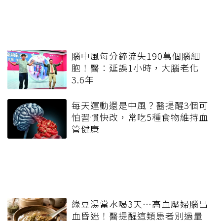
腦中風每分鐘流失190萬個腦細
胞！醫：延誤1小時，大腦老化
3.6年
每天運動還是中風？醫提醒3個可
怕習慣快改，常吃5種食物維持血
管健康
綠豆湯當水喝3天…高血壓婦腦出
血昏迷！醫提醒這類患者別過量