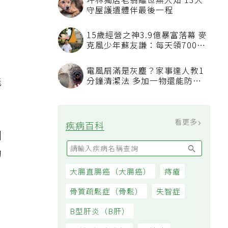
坪林獨居老翁離世無人知 13犬
守屋護遺體伴最後一程
15歲經營之神3.9億暴富落幕 麥
克風少年蘇友謙：每天領700元
過日子
電風扇滿是灰塵？家事達人教1
能
分鐘清潔法 多加一物還能防髒
汙附著
看更多
疾病百科
刺
的
大腸直腸癌（大腸癌）
痔瘡
骨質疏鬆症（骨鬆）
失智症
B型肝炎（B肝）