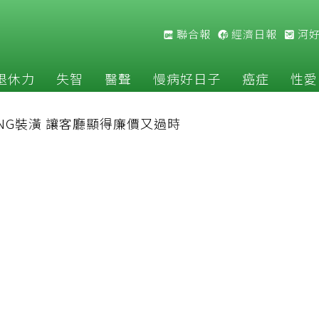
聯合報
經濟日報
河
退休力
失智
醫聲
慢病好日子
癌症
性愛
NG裝潢 讓客廳顯得廉價又過時