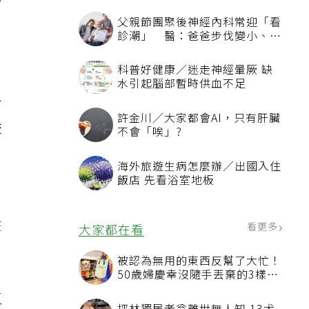
灼
父親節團聚後神經內科常迎「看
診潮」 醫：爸爸步伐變小、站
不起來別只當老化
科普好健康／迷走神經暈厥 缺
水引起腦部暫時供血不足
附
許金川／大家都會AI，只有肝臟
肢
不會「唉」?
海外旅遊生病怎麼辦／出國入住
飯店 先看浴室地板
」
在
看更多
大家都在看
被認為無用的東西反幫了大忙！
50歲婦慶幸沒隨手丟棄的3樣物
品
直