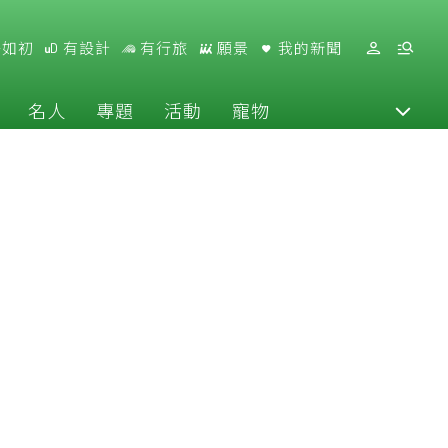
好如初
有設計
有行旅
願景
我的新聞
名人
專題
活動
寵物