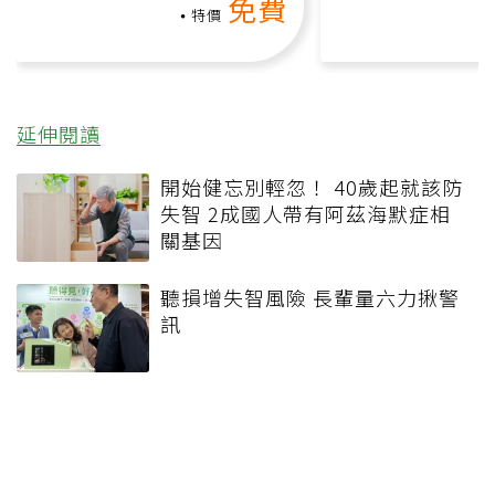
免費
課）
特價
延伸閱讀
開始健忘別輕忽！ 40歲起就該防
失智 2成國人帶有阿茲海默症相
關基因
聽損增失智風險 長輩量六力揪警
訊