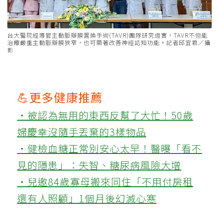
台大醫院經導管主動脈瓣膜置換手術(TAVR)團隊研究證實，TAVR不但能
治療嚴重主動脈瓣膜狹窄，也可顯著改善神經認知功能。記者邱宜君／攝
影
💪更多健康推薦
‧被認為無用的東西反幫了大忙！50歲
婦慶幸沒隨手丟棄的3樣物品
‧健檢血糖正常別安心太早！醫曝「看不
見的隱患」：失智、糖尿病風險大增
‧兒邀84歲寡母搬來同住「不用付房租
還有人照顧」1個月後幻滅心寒