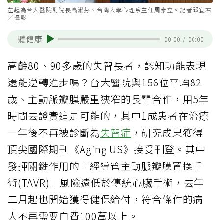
左起為台大醫院副院長高淑芬、台灣大學心理系主任周泰立。記者邱宜君
／攝影
聽健康
00:00
/
00:00
高齡80、90多歲的失智長者，認知功能表現
還能逆轉進步嗎？台大醫院與156位平均82
歲、主動脈瓣膜嚴重狹窄的長輩合作，用5年
時間去證實這是可能的，其中1成患者在治療
一年後不再被診斷為
失智症
，研究成果獲得
頂尖國際期刊《Aging US》接受刊登。其中
發揮關鍵作用的「經導管主動脈瓣膜置換手
術(TAVR)」風險遠低於傳統心臟手術，去年
二月起也開始獲得健保給付，符合條件的病
人不再需要自費100萬以上。