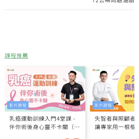
課程推薦
影片課程
影片課程
乳癌運動訓練入門4堂課 -
失智者與照顧者
伴你術後身心靈不卡關（線
讓專家用一根棍
上影音課）
何逆轉退化大腦