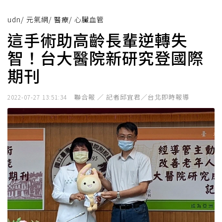
udn
/
元氣網
/
醫療
/
心臟血管
這手術助高齡長輩逆轉失
智！台大醫院新研究登國際
期刊
聯合報 ／ 記者邱宜君／台北即時報導
2022-07-27 13:51:34