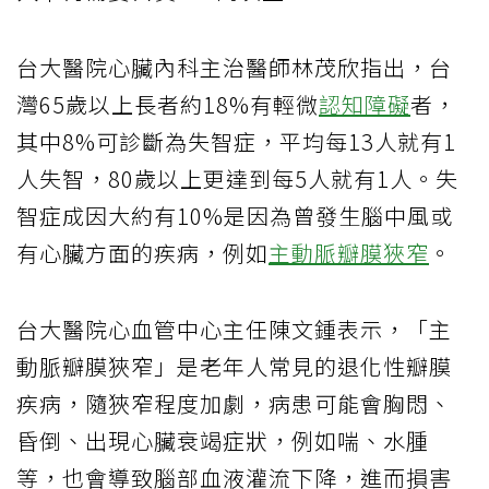
台大醫院心臟內科主治醫師林茂欣指出，台
灣65歲以上長者約18%有輕微
認知障礙
者，
其中8%可診斷為失智症，平均每13人就有1
人失智，80歲以上更達到每5人就有1人。失
智症成因大約有10%是因為曾發生腦中風或
有心臟方面的疾病，例如
主動脈瓣膜狹窄
。
台大醫院心血管中心主任陳文鍾表示，「主
動脈瓣膜狹窄」是老年人常見的退化性瓣膜
疾病，隨狹窄程度加劇，病患可能會胸悶、
昏倒、出現心臟衰竭症狀，例如喘、水腫
等，也會導致腦部血液灌流下降，進而損害