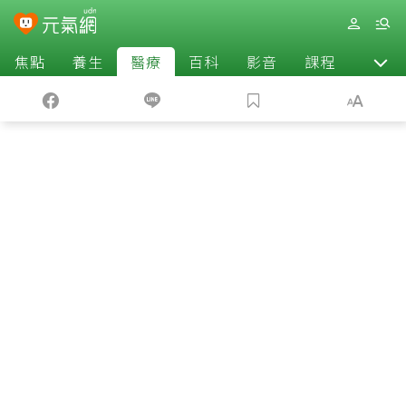
焦點
養生
醫療
百科
影音
課程
退休