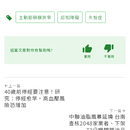
主動脈瓣膜狹窄
認知障礙
失智症
這篇文章對你有幫助嗎?
實用
不實用
上一篇
40歲前停經要注意！研
究：停經愈早，高血壓風
險恐增加
下一篇
中聯油脂風暴延燒 台南
查核2048家業者、下架
72公噸問題油品