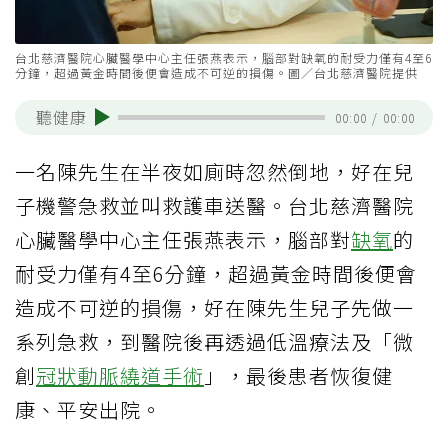
台北慈濟醫院心臟醫學中心主任張燕表示，腦部對缺氧的耐受力僅有4至6
分鐘，超過黃金時間後便會造成不可逆的損傷。圖／台北慈濟醫院提供
聽健康
00:00
/
00:00
一名陳先生在半夜如廁時忽然倒地，好在兒
子機警急救並叫救護車送醫。台北慈濟醫院
心臟醫學中心主任張燕表示，腦部對
缺氧
的
耐受力僅有4至6分鐘，超過黃金時間後便會
造成不可逆的損傷，好在陳先生兒子先做一
系列急救，到醫院後再透過低溫療法及「微
創
冠狀動脈繞道手術
」，最後患者恢復健
康、平安出院。