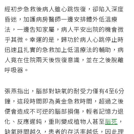
經初步急救後病人雖心跳恢復，卻陷入深度
昏迷，加護病房醫師一邊安排體外低溫療
法，一邊吿知家屬，病人平安出院的機會微
乎其微。幸運的是，歸功於病人心跳停止時
迅速且扎實的急救加上低溫療法的輔助，病
人竟在住院兩天後恢復意識，並在之後脫離
呼吸器。
張燕指出，腦部對缺氧的耐受力僅有4至6分
鐘，這段時間即為黃金急救時間，超過之後
便會造成不可逆的腦部損傷，輕者記憶力退
化、反應遲鈍，重則變成植物人甚至
腦死
，
缺氧時間越久，患者的存活率越低，因此理