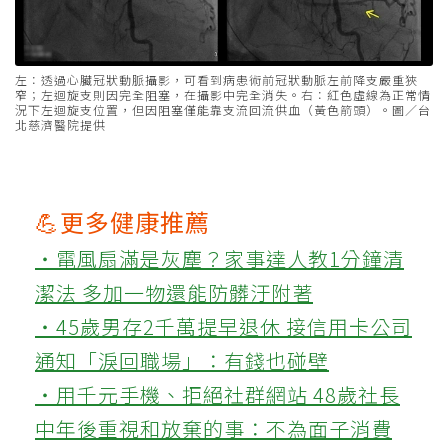
左：透過心臟冠狀動脈攝影，可看到病患術前冠狀動脈左前降支嚴重狹
窄；左迴旋支則因完全阻塞，在攝影中完全消失。右：紅色虛線為正常情
況下左迴旋支位置，但因阻塞僅能靠支流回流供血（黃色箭頭）。圖／台
北慈濟醫院提供
💪更多健康推薦
‧電風扇滿是灰塵？家事達人教1分鐘清
潔法 多加一物還能防髒汙附著
‧45歲男存2千萬提早退休 接信用卡公司
通知「淚回職場」：有錢也碰壁
‧用千元手機、拒絕社群網站 48歲社長
中年後重視和放棄的事：不為面子消費