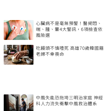
心臟病不是毫無預警！醫揭悶、
喘、腫、暈4大警訊，6項檢查依
風險選
吃饅頭不慎噎死 高雄70歲韓國籍
老婦不幸喪命
中風失能恐拖垮三明治家庭 神經
科人力流失衝擊中風救治體系