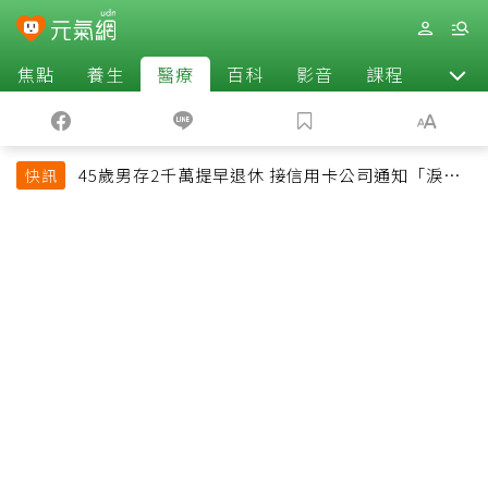
焦點
養生
醫療
百科
影音
課程
退休
45歲男存2千萬提早退休 接信用卡公司通知「淚回
快訊
職場」：有錢也碰壁