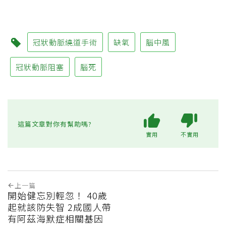
冠狀動脈繞道手術
缺氧
腦中風
冠狀動脈阻塞
腦死
這篇文章對你有幫助嗎?
實用
不實用
上一篇
開始健忘別輕忽！ 40歲
起就該防失智 2成國人帶
有阿茲海默症相關基因