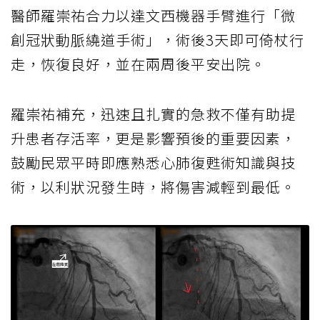
醫師羅崇祐合力以達文西機器手臂進行「微
創冠狀動脈繞道手術」，術後3天即可倚杖行
走，恢復良好，並在兩周後平安出院。
羅崇祐補充，迅速且扎實的急救不僅有助提
升患者存活率，更是影響預後的重要因素，
鼓勵民眾平時即應熟悉心肺復甦術知識與技
術，以利狀況發生時，將傷害減輕到最低。