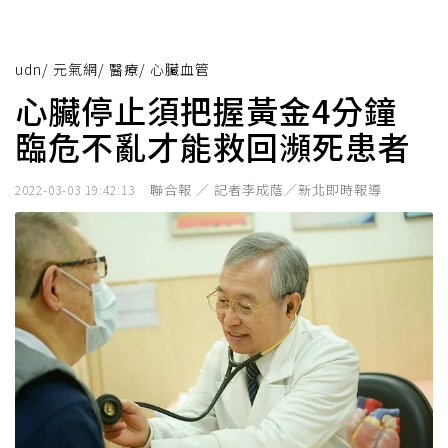
udn
/
元氣網
/
醫療
/
心臟血管
心臟停止須把握黃金4分鐘
臨危不亂才能救回瀕死患者
聯合報 ／ 記者李成蔭／新北即時報導
2022-03-03 19:42:13