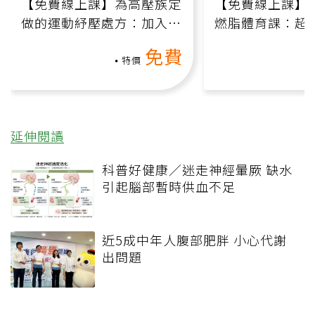
【免費線上課】為高壓族定
【免費線上課】
做的運動紓壓處方：加入行
燃脂體育課：超
動、增肌、互動元素，0基
氧」高壓族在家
免費
礎也能做！
負擔
特價
延伸閱讀
科普好健康／迷走神經暈厥 缺水
引起腦部暫時供血不足
近5成中年人腹部肥胖 小心代謝
出問題