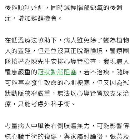
後能順利甦醒，同時減輕腦部缺氧的後遺
症，增加甦醒機會。
在低溫療法協助下，病人雖免除了變為植物
人的噩運，但是並沒真正脫離險境，醫療團
隊接著為陳先生安排心導管檢查，發現病人
罹患嚴重的
冠狀動脈阻塞
，若不治療，隨時
可能再次發生致命的心肌梗塞，但又因為冠
狀動脈狹窄嚴重，無法以心導管置放支架治
療，只能考慮外科手術。
考量病人中風後右側肢體無力，可能影響傳
統心臟手術的復健，與家屬討論後，張燕及