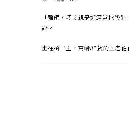
圖／照護線上提供
「醫師，我父親最近經常抱怨肚
說。
坐在椅子上，高齡80歲的王老