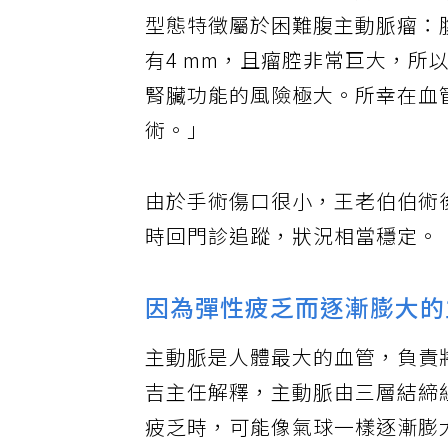
方副吉主任建議選擇使用微創主
型態特徵屬於困難腹主動脈瘤：
有4 mm，且瘤腔非常巨大，
腎臟功能的風險極大。所幸在血
術。」
由於手術傷口很小，王老伯伯術
時回門診追蹤，狀況相當穩定。
因為彈性疲乏而逐漸膨大的
主動脈是人體最大的血管，負責
吉主任解釋，主動脈由三層結締
疲乏時，可能像氣球一樣逐漸膨