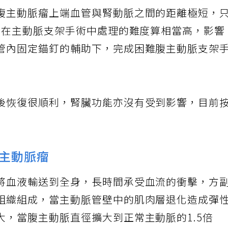
動脈支架置放手術，然而，老伯伯的腹主動脈瘤
腹主動脈瘤上端血管與腎動脈之間的距離極短，
所以在主動脈支架手術中處理的難度算相當高，影響
管內固定錨釘的輔助下，完成困難腹主動脈支架
後恢復很順利，腎臟功能亦沒有受到影響，目前
主動脈瘤
將血液輸送到全身，長時間承受血流的衝擊，方
組織組成，當主動脈管壁中的肌肉層退化造成彈
大，當腹主動脈直徑擴大到正常主動脈的1.5倍