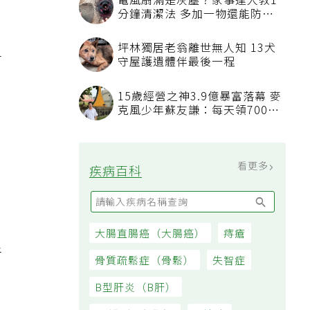
電風扇滿是灰塵？家事達人教1
分鐘清潔法 多加一物還能防髒
汙附著
坪林獨居老翁離世無人知 13犬
會
守屋護遺體伴最後一程
像
15歲經營之神3.9億暴富落幕 麥
克風少年蘇友謙：每天領700元
過日子
看更多
疾病百科
，
。
大腸直腸癌（大腸癌）
痔瘡
者
骨質疏鬆症（骨鬆）
失智症
B型肝炎（B肝）