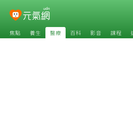
焦點
養生
醫療
百科
影音
課程