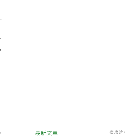
科
摸
以
看更多
最新文章