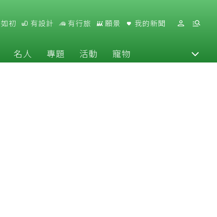
好如初
有設計
有行旅
願景
我的新聞
名人
專題
活動
寵物