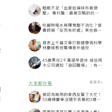
的
只
睡眠不足「血管如擰抹布被擠
壓」 專科醫：最被忽略的抗老
方法
手
吃飯時喝水稀釋胃酸不消化？營
養師揭「反而有好處」某些族群
才要禁
發表上千篇文章打臉健康偽科學
林慶順教授驚傳意外過世
按
45歲男存2千萬提早退休 接信用
卡公司通知「淚回職場」：有錢
也碰壁
看更多
大家都在看
副
被認為無用的東西反幫了大忙！
性
50歲婦慶幸沒隨手丟棄的3樣物
品