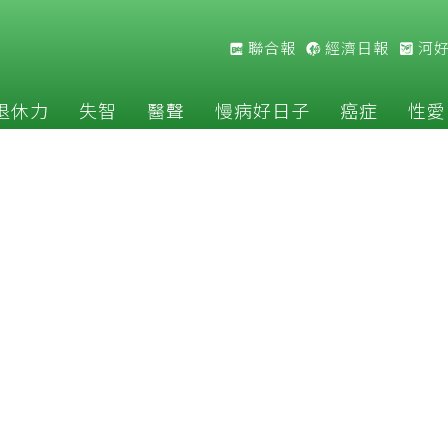
聯合報
經濟日報
河
退休力
失智
醫聲
慢病好日子
癌症
性愛