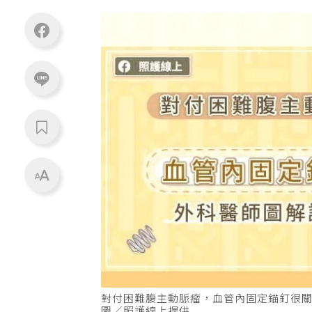
對付困難腹主動脈瘤，血管內固定錨釘很