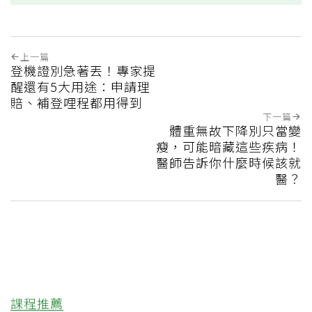
上一篇
登機證別急著丟！專家提
醒還有5大用途：申請理
賠、補登哩程都用得到
下一篇
體重無故下降別只當變
瘦，可能暗藏這些疾病！
醫師告訴你什麼時候該就
醫？
課程推薦