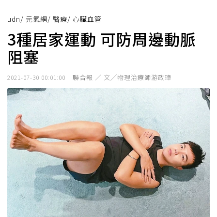
udn
/
元氣網
/
醫療
/
心臟血管
3種居家運動 可防周邊動脈
阻塞
聯合報 ／ 文╱物理治療師游政璋
2021-07-30 00:01:00