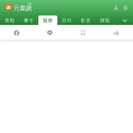
焦點
養生
醫療
百科
影音
課程
退休