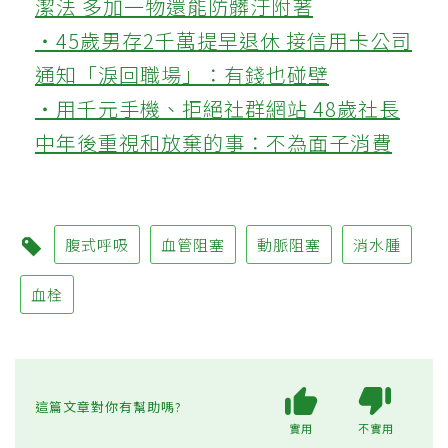
潔法 多加一物還能防髒汙附著
‧45歲男存2千萬提早退休 接信用卡公司
通知「淚回職場」：有錢也碰壁
‧用千元手機、拒絕社群網站 48歲社長
中年後重視和放棄的事：不為面子消費
腹式呼吸
血管阻塞
動脈阻塞
消水腫
血栓
這篇文章對你有幫助嗎?
實用
不實用