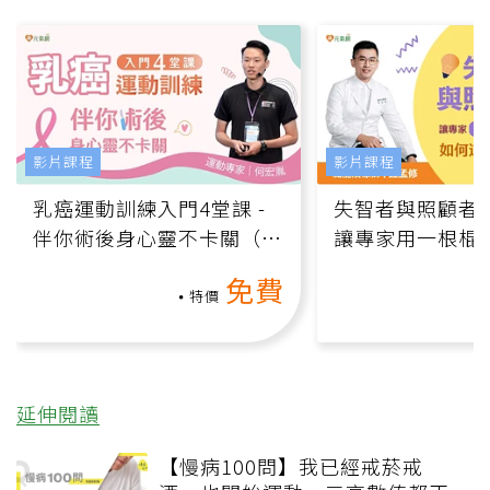
影片課程
影片課程
乳癌運動訓練入門4堂課 -
失智者與照顧者
伴你術後身心靈不卡關（線
讓專家用一根棍
上影音課）
何逆轉退化大腦
免費
課）
特價
延伸閱讀
【慢病100問】我已經戒菸戒