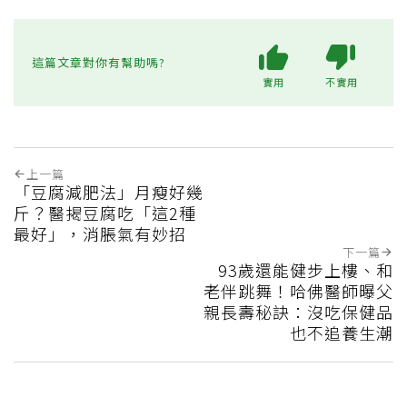
這篇文章對你有幫助嗎?
實用
不實用
上一篇
「豆腐減肥法」月瘦好幾
斤？醫揭豆腐吃「這2種
最好」，消脹氣有妙招
下一篇
93歲還能健步上樓、和
老伴跳舞！哈佛醫師曝父
親長壽秘訣：沒吃保健品
也不追養生潮