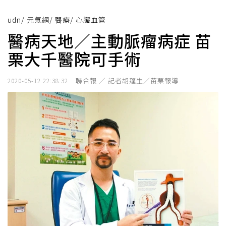
udn
/
元氣網
/
醫療
/
心臟血管
醫病天地／主動脈瘤病症 苗
栗大千醫院可手術
聯合報 ／ 記者胡蓬生／苗栗報導
2020-05-12 22:38:32