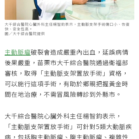
大千綜合醫院心臟外科主任楊智鈞表示，主動脈支架手術傷口小、恢復
快、安全性高。
圖／大千綜合醫院提供
主動脈瘤
破裂會造成嚴重內出血，延誤病情
後果嚴重，苗栗市大千綜合醫院通過衛福部
審核，取得「主動脈支架置放手術」資格，
可以施行這項手術，有助於鄉親把握黃金時
間在地治療，不需冒風險轉診到外縣市。
大千綜合醫院心臟外科主任楊智鈞表示，
「主動脈支架置放手術」可針對5類大動脈疾
病，包括胸主動脈瘤、腹主動脈瘤、複雜性