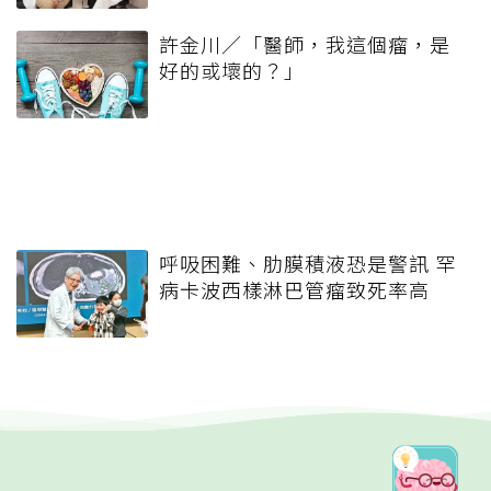
許金川／「醫師，我這個瘤，是
好的或壞的？」
呼吸困難、肋膜積液恐是警訊 罕
病卡波西樣淋巴管瘤致死率高