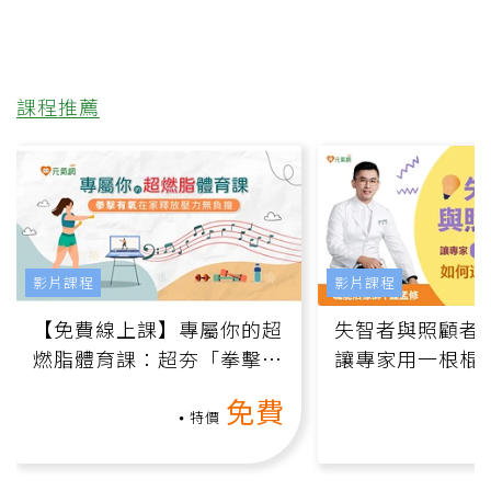
課程推薦
影片課程
影片課程
【免費線上課】專屬你的超
失智者與照顧者
燃脂體育課：超夯「拳擊有
讓專家用一根棍
氧」高壓族在家釋放壓力無
何逆轉退化大腦
免費
負擔
課）
特價