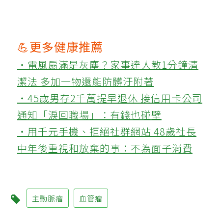
💪更多健康推薦
‧電風扇滿是灰塵？家事達人教1分鐘清
潔法 多加一物還能防髒汙附著
‧45歲男存2千萬提早退休 接信用卡公司
通知「淚回職場」：有錢也碰壁
‧用千元手機、拒絕社群網站 48歲社長
中年後重視和放棄的事：不為面子消費
主動脈瘤
血管瘤