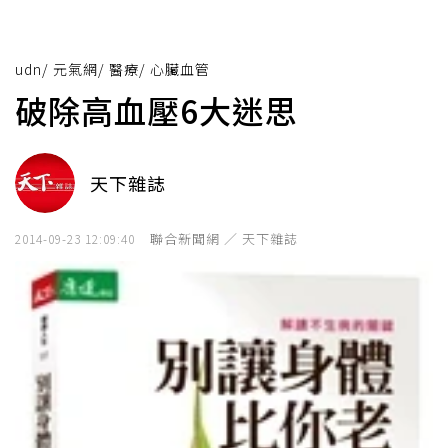
udn
/
元氣網
/
醫療
/
心臟血管
破除高血壓6大迷思
天下雜誌
聯合新聞網 ／ 天下雜誌
2014-09-23 12:09:40