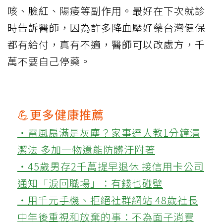
咳、臉紅、陽痿等副作用。最好在下次就診
時告訴醫師，因為許多降血壓好藥台灣健保
都有給付，真有不適，醫師可以改處方，千
萬不要自己停藥。
💪更多健康推薦
‧電風扇滿是灰塵？家事達人教1分鐘清
潔法 多加一物還能防髒汙附著
‧45歲男存2千萬提早退休 接信用卡公司
通知「淚回職場」：有錢也碰壁
‧用千元手機、拒絕社群網站 48歲社長
中年後重視和放棄的事：不為面子消費