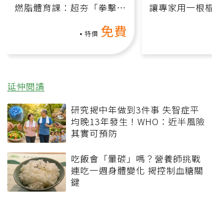
燃脂體育課：超夯「拳擊有
讓專家用一根棍
氧」高壓族在家釋放壓力無
何逆轉退化大腦
免費
負擔
課）
特價
延伸閱讀
研究揭中年做到3件事 失智症平
均晚13年發生！WHO：近半風險
其實可預防
吃飯會「暈碳」嗎？營養師挑戰
連吃一週身體變化 揭控制血糖關
鍵