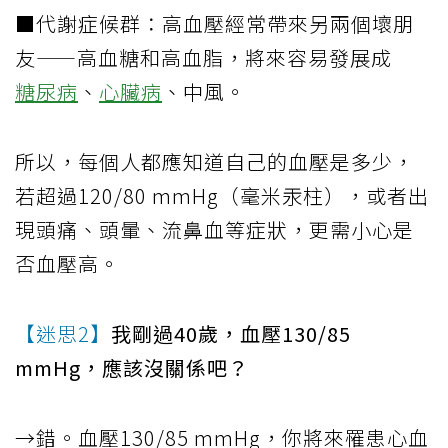
■代謝症候群：高血壓經常帶來另兩個壞朋
友——高血糖和高血脂，將來容易發展成
糖尿病
、
心臟病
、中風。
所以，每個人都應知道自己的血壓是多少，
若超過120/80 mmHg（毫米汞柱），或者出
現頭痛、頭暈、流鼻血等症狀，更需小心是
否血壓高。
【迷思2】
我剛過40歲，血壓130/85
mmHg，應該沒關係吧？
→錯。血壓130/85 mmHg，你將來罹患心血