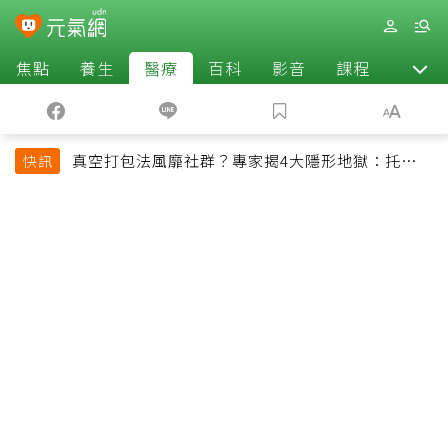
焦點
養生
醫療
百科
影音
課程
退休
真空打包法風靡社群？專家揭4大隱形地獄：托運恐
快訊
超重