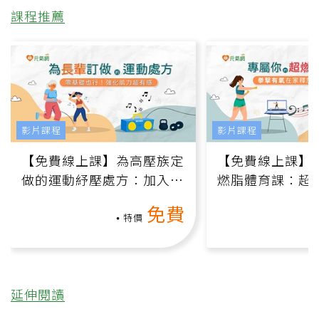
課程推薦
影片課程
影片課程
【免費線上課】為高壓族定
【免費線上課】
做的運動紓壓處方：加入行
燃脂體育課：超
動、增肌、互動元素，0基
氧」高壓族在家
免費
礎也能做！
負擔
特價
延伸閱讀