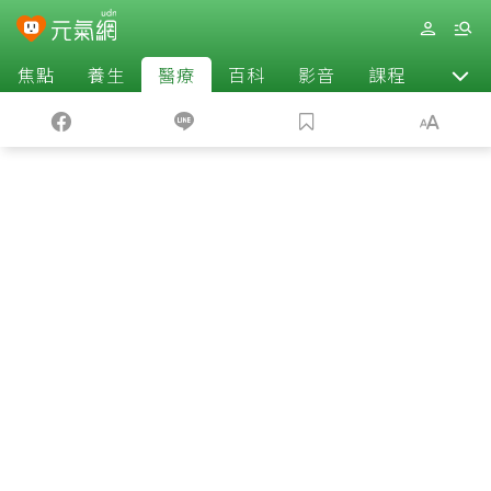
焦點
養生
醫療
百科
影音
課程
退休