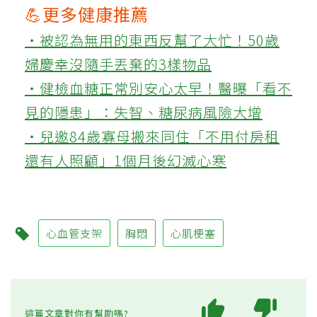
💪更多健康推薦
‧被認為無用的東西反幫了大忙！50歲
婦慶幸沒隨手丟棄的3樣物品
‧健檢血糖正常別安心太早！醫曝「看不
見的隱患」：失智、糖尿病風險大增
‧兒邀84歲寡母搬來同住「不用付房租
還有人照顧」1個月後幻滅心寒
心血管支架
胸悶
心肌梗塞
這篇文章對你有幫助嗎?