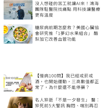
沒人想碰的苦工就讓AI來！鴻海
團隊駐醫院找痛點 用科技讓醫療
更有溫度
糖尿病前期怎麼救？美國心臟協
會研究推「1夢幻水果組合」 酪
梨加它改善血管功能
【慢病100問】我已經戒菸戒
酒，也開始運動，三高數值都正
常了，為什麼還不能停藥？
名人猝逝「不是一夕發生」 醫：
猝死前5大警訊 胸悶、喘別再忍