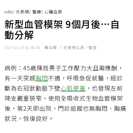
udn
/
元氣網
/
醫療
/
心臟血管
新型血管模架 9個月後…自
動分解
聯合報 ／ 記者張弘昌／整理
2017-01-25 02:58:06
病例：45歲陳姓男子工作壓力大且需應酬，
有一天突感
胸悶
不適，呼吸急促就醫，經診
斷為右冠狀動脈下壁
心肌梗塞
，也發現左前
降支嚴重狹窄，使用全吸收式生物血管模架
後，第2天即出院，門診追蹤也無胸悶、胸痛
狀況，恢復良好。