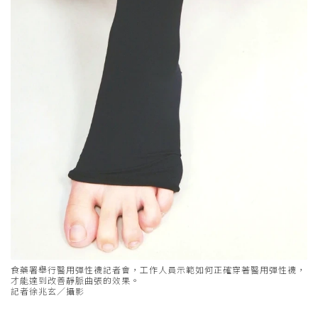
食藥署舉行醫用彈性襪記者會，工作人員示範如何正確穿著醫用彈性襪，
才能達到改善靜脈曲張的效果。
記者徐兆玄／攝影