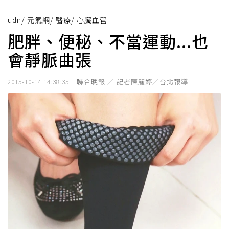
udn
/
元氣網
/
醫療
/
心臟血管
肥胖、便秘、不當運動...也
會靜脈曲張
聯合晚報 ／ 記者陳麗婷／台北報導
2015-10-14 14:38:35