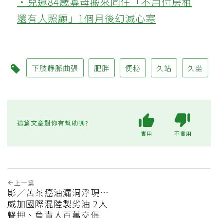
‧兒邀84歲寡母搬來同住「不用付房租
還有人照顧」1個月後幻滅心寒
下肢靜脈曲張
肥胖
便秘
久站
久坐
這篇文章對你有幫助嗎?
實用
不實用
上一篇
影／苦茶癌油漏洞浮現…
威加國際混陸製劣油 2人
聲押、負責人百萬交保