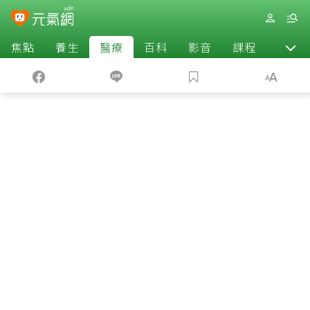
焦點
養生
醫療
百科
影音
課程
退休