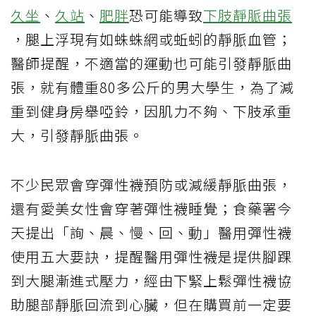
久坐
、
久站
、
肥胖
恐可能導致
下肢靜脈曲張
，腿上浮現有如蛛蛛網或蚯蚓的靜脈血管；
醫師提醒，不適當的運動也可能引發靜脈曲
張，就有體重80多公斤的男大學生，為了減
重到健身房舉啞鈴，因肌力不夠、下肢承重
大，引發靜脈曲張。
不少民眾會穿彈性襪預防或減緩靜脈曲張，
還有愛美女性會穿著彈性襪睡覺；食藥署今
天提出「詢、晨、慢、回、動」醫用彈性襪
使用五大要訣，提醒醫用彈性襪是提供腳踝
到大腿漸進式壓力，經由下緊上鬆彈性襪協
助腿部靜脈回流到心臟，但在購買前一定要