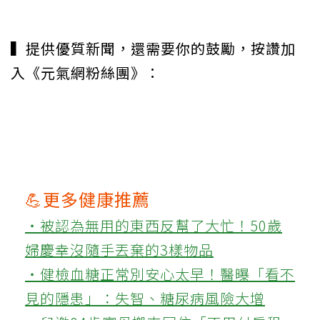
▍提供優質新聞，還需要你的鼓勵，按讚加
入《元氣網粉絲團》：
💪更多健康推薦
‧被認為無用的東西反幫了大忙！50歲
婦慶幸沒隨手丟棄的3樣物品
‧健檢血糖正常別安心太早！醫曝「看不
見的隱患」：失智、糖尿病風險大增