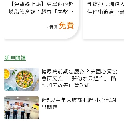
【免費線上課】專屬你的超
乳癌運動訓練入門
燃脂體育課：超夯「拳擊有
伴你術後身心靈
氧」高壓族在家釋放壓力無
上影音課）
免費
負擔
特價
延伸閱讀
糖尿病前期怎麼救？美國心臟協
會研究推「1夢幻水果組合」 酪
梨加它改善血管功能
近5成中年人腹部肥胖 小心代謝
出問題