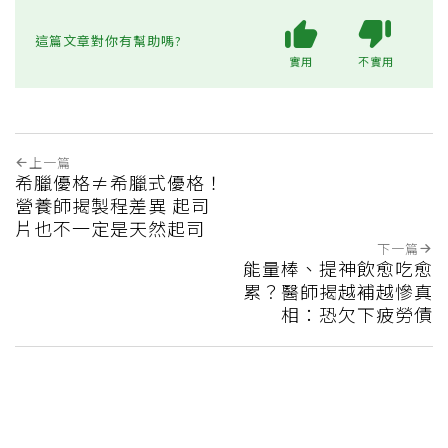
這篇文章對你有幫助嗎?
實用
不實用
上一篇
希臘優格≠希臘式優格！
營養師揭製程差異 起司
片也不一定是天然起司
下一篇
能量棒、提神飲愈吃愈
累？醫師揭越補越慘真
相：恐欠下疲勞債