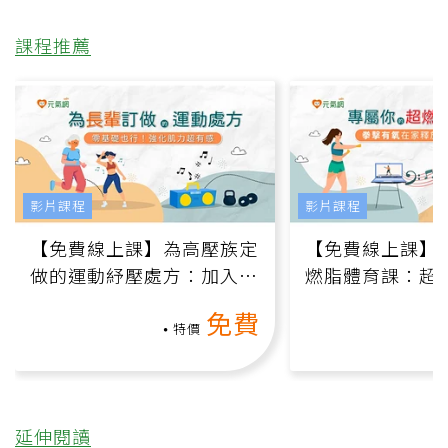
課程推薦
影片課程
影片課程
【免費線上課】為高壓族定
【免費線上課】
做的運動紓壓處方：加入行
燃脂體育課：超
動、增肌、互動元素，0基
氧」高壓族在家
免費
礎也能做！
負擔
特價
延伸閱讀