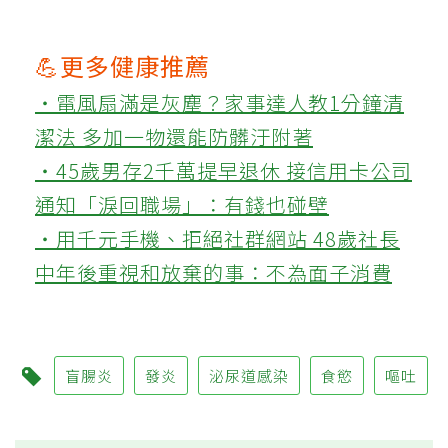
💪更多健康推薦
‧電風扇滿是灰塵？家事達人教1分鐘清
潔法 多加一物還能防髒汙附著
‧45歲男存2千萬提早退休 接信用卡公司
通知「淚回職場」：有錢也碰壁
‧用千元手機、拒絕社群網站 48歲社長
中年後重視和放棄的事：不為面子消費
盲腸炎
發炎
泌尿道感染
食慾
嘔吐