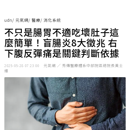
udn
/
元氣網
/
醫療
/
消化系統
不只是腸胃不適吃壞肚子這
麼簡單！盲腸炎8大徵兆 右
下腹反彈痛是關鍵判斷依據
元氣網 ／ 秀傳醫療體系中部院區總院長黃士
2025-05-28 07:23:00
維