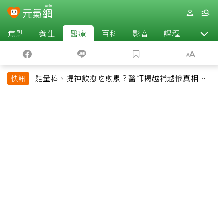
焦點
養生
醫療
百科
影音
課程
退休
能量棒、提神飲愈吃愈累？醫師揭越補越慘真相：
快訊
恐欠下疲勞債