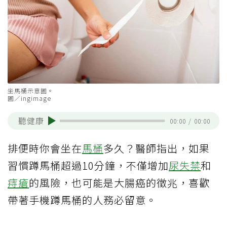
坐馬桶示意圖。
圖／ingimage
聽健康
00:00
/
00:00
排便時你會坐在
馬桶
多久？醫師指出，如果
習慣蹲馬桶超過10分鐘，不僅增加
尿失禁
和
痔瘡
的風險，也可能是大腸癌的徵兆，喜歡
帶著手機蹲馬桶的人務必留意。