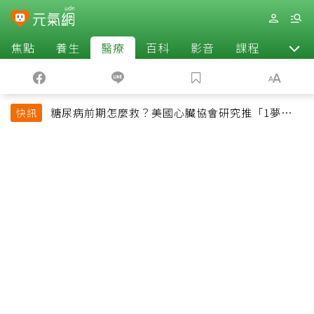
焦點
養生
醫療
百科
影音
課程
退休
糖尿病前期怎麼救？美國心臟協會研究推「1夢幻水
快訊
果組合」 酪梨加它改善血管功能