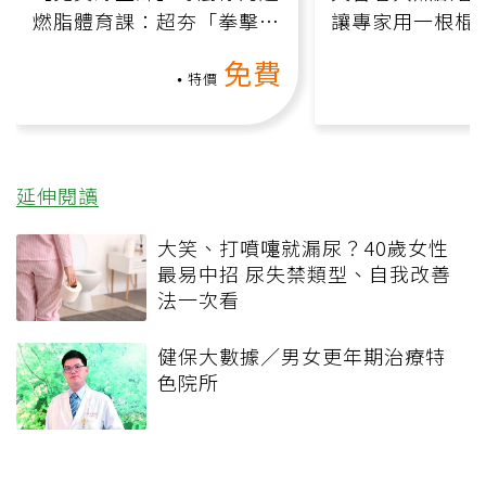
燃脂體育課：超夯「拳擊有
讓專家用一根棍
氧」高壓族在家釋放壓力無
何逆轉退化大腦
免費
負擔
課）
特價
延伸閱讀
大笑、打噴嚏就漏尿？40歲女性
最易中招 尿失禁類型、自我改善
法一次看
健保大數據／男女更年期治療特
色院所