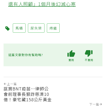
還有人照顧」1個月後幻滅心寒
馬桶
尿失禁
痔瘡
這篇文章對你有幫助嗎?
實用
不實用
上一篇
誆買BNT疫苗…律師公
會前理事長狠詐慈濟10
億！豪宅藏158公斤黃金
下一篇