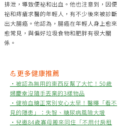
排泄，導致便祕和出血。他也注意到，因便
祕和痔瘡求醫的年輕人，有不少後來被診斷
出大腸癌。他認為，腸癌在年輕人身上愈來
愈常見，與偏好垃圾食物和肥胖有很大關
係。
💪更多健康推薦
‧被認為無用的東西反幫了大忙！50歲
婦慶幸沒隨手丟棄的3樣物品
‧健檢血糖正常別安心太早！醫曝「看不
見的隱患」：失智、糖尿病風險大增
‧兒邀84歲寡母搬來同住「不用付房租