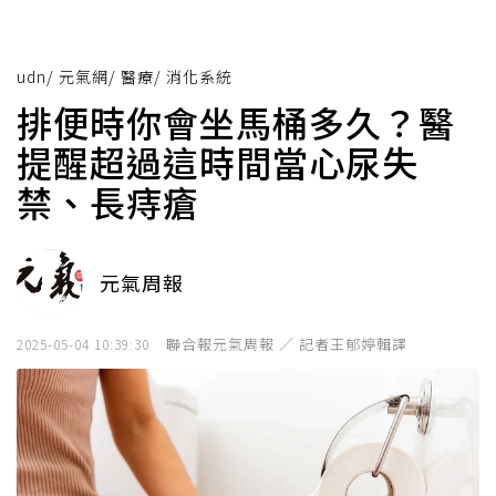
udn
/
元氣網
/
醫療
/
消化系統
排便時你會坐馬桶多久？醫
提醒超過這時間當心尿失
禁、長痔瘡
元氣周報
聯合報元氣周報 ／ 記者王郁婷輯譯
2025-05-04 10:39:30