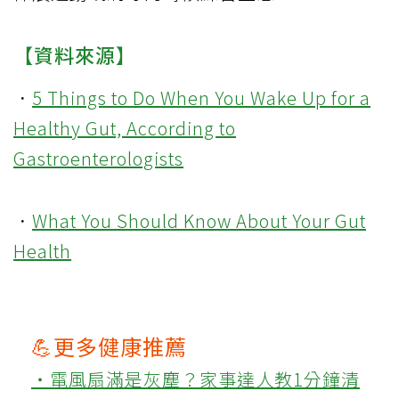
【資料來源】
．
5 Things to Do When You Wake Up for a
Healthy Gut, According to
Gastroenterologists
．
What You Should Know About Your Gut
Health
💪更多健康推薦
‧電風扇滿是灰塵？家事達人教1分鐘清