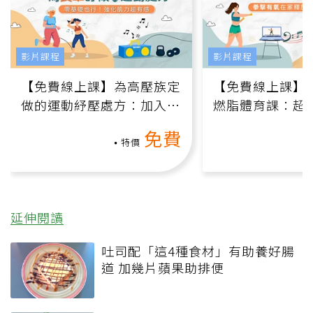
影片課程
影片課程
【免費線上課】為高壓族定
【免費線上課】
做的運動紓壓處方：加入行
燃脂體育課：超
動、增肌、互動元素，0基
氧」高壓族在家
免費
礎也能做！
負擔
特價
延伸閱讀
吐司配「這4種食材」有助養好腸
道 加幾片蘋果助排便