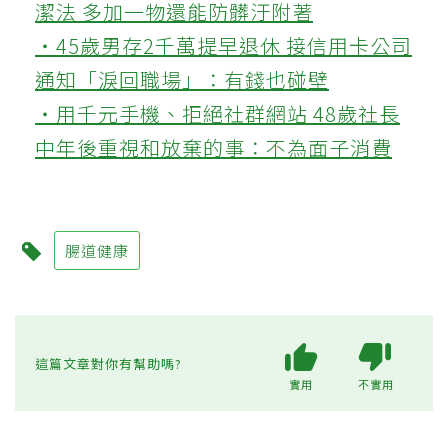
潔法 多加一物還能防髒汙附著
‧45歲男存2千萬提早退休 接信用卡公司
通知「淚回職場」：有錢也碰壁
‧用千元手機、拒絕社群網站 48歲社長
中年後重視和放棄的事：不為面子消費
腸道健康
這篇文章對你有幫助嗎?
實用
不實用