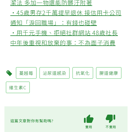
潔法 多加一物還能防髒汙附著
‧45歲男存2千萬提早退休 接信用卡公司
通知「淚回職場」：有錢也碰壁
‧用千元手機、拒絕社群網站 48歲社長
中年後重視和放棄的事：不為面子消費
蔓越莓
泌尿道感染
抗氧化
腸道健康
維生素C
這篇文章對你有幫助嗎?
實用
不實用