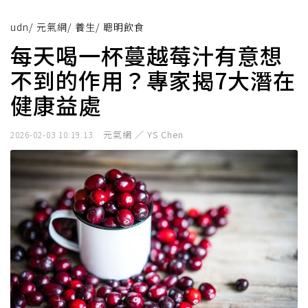
udn
/
元氣網
/
養生
/
聰明飲食
每天喝一杯蔓越莓汁有意想
不到的作用？專家揭7大潛在
健康益處
元氣網 ／ YS Chen
2026-02-03 10:19:13