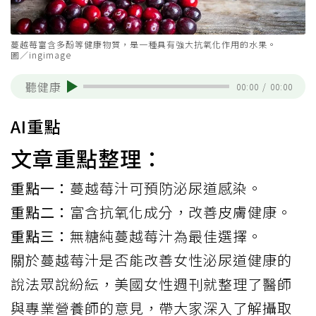
蔓越莓富含多酚等健康物質，是一種具有強大抗氧化作用的水果。
圖／ingimage
聽健康
00:00
/
00:00
AI重點
文章重點整理：
重點一：
蔓越莓汁可預防泌尿道感染。
重點二：
富含抗氧化成分，改善皮膚健康。
重點三：
無糖純蔓越莓汁為最佳選擇。
關於
蔓越莓
汁是否能改善女性泌尿道健康的
說法眾說紛紜，
美國女性週刊就
整理了醫師
與專業營養師的意見，帶大家深入了解攝取