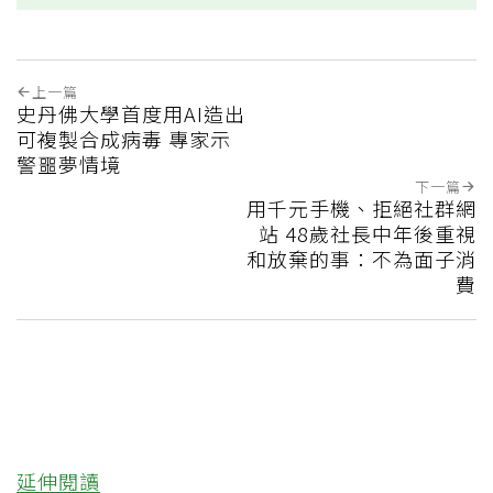
上一篇
史丹佛大學首度用AI造出
可複製合成病毒 專家示
警噩夢情境
下一篇
用千元手機、拒絕社群網
站 48歲社長中年後重視
和放棄的事：不為面子消
費
延伸閱讀