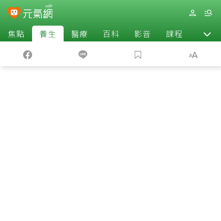
焦點
養生
醫療
百科
影音
課程
退休