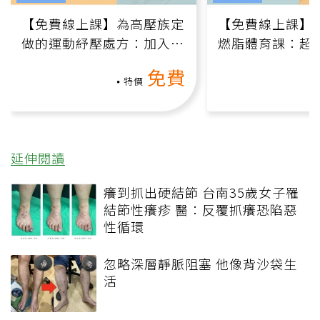
【免費線上課】為高壓族定
【免費線上課】
做的運動紓壓處方：加入行
燃脂體育課：超
動、增肌、互動元素，0基
氧」高壓族在家
免費
礎也能做！
負擔
特價
延伸閱讀
癢到抓出硬結節 台南35歲女子罹
結節性癢疹 醫：反覆抓癢恐陷惡
性循環
忽略深層靜脈阻塞 他像背沙袋生
活