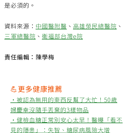
是必須的。
資料來源：
中國醫附醫
、
高雄榮民總醫院
、
三軍總醫院
、
衛福部台灣e院
責任編輯：陳學梅
💪更多健康推薦
‧被認為無用的東西反幫了大忙！50歲
婦慶幸沒隨手丟棄的3樣物品
‧健檢血糖正常別安心太早！醫曝「看不
見的隱患」：失智、糖尿病風險大增