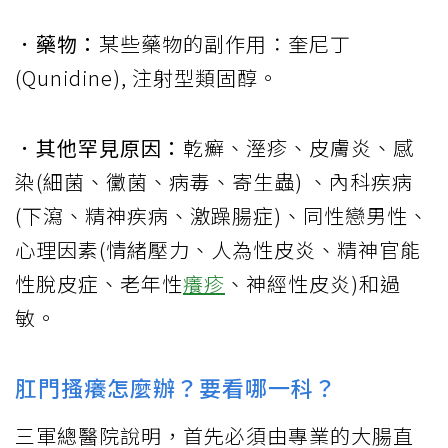
．藥物：
某些藥物的副作用：奎尼丁
(Qunidine), 注射型類固醇。
．其他罕見原因：
乾癬、溼疹、皮膚炎、感
染(細菌、黴菌、病毒、寄生蟲) 、內科疾病
(下瀉、精神疾病、激躁腸症)、同性戀男性、
心理因素(情緒壓力、人為性皮炎、精神官能
性脫皮症、老年性
癢疹
、神經性皮炎)和過
敏。
肛門搔癢怎麼辦？要看哪一科？
三軍總醫院說明，首先必須由專業的大腸直