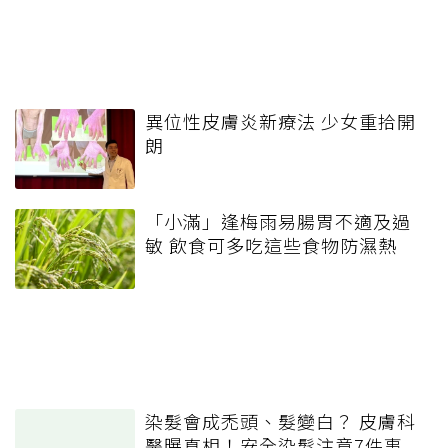
異位性皮膚炎新療法 少女重拾開
朗
「小滿」逢梅雨易腸胃不適及過
敏 飲食可多吃這些食物防濕熱
染髮會成禿頭、髮變白？ 皮膚科
醫曝真相！安全染髮注意7件事