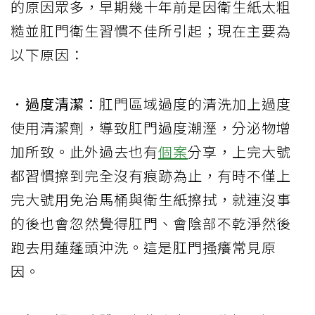
的原因眾多，早期幾十年前是因衛生紙太粗
糙並肛門衛生習慣不佳所引起；現在主要為
以下原因：
．過度清潔：
肛門區域過度的清洗加上過度
使用清潔劑，導致肛門過度潮溼，分泌物增
加所致。此外過去也有
個案
分享，上完大號
都習慣擦到完全沒有痕跡為止，有時不僅上
完大號用免治馬桶與衛生紙擦拭，就連沒事
的後也會忽然覺得肛門、會陰部不乾淨然後
跑去用蓮蓬頭沖洗。這是肛門搔癢常見原
因。