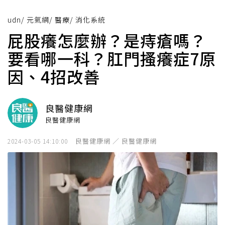
udn
/
元氣網
/
醫療
/
消化系統
屁股癢怎麼辦？是痔瘡嗎？
要看哪一科？肛門搔癢症7原
因、4招改善
良醫健康網
良醫健康網
良醫健康網 ／ 良醫健康網
2024-03-05 14:10:00