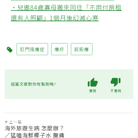
‧兒邀84歲寡母搬來同住「不用付房租
還有人照顧」1個月後幻滅心寒
肛門搔癢症
癢疹
屁股癢
這篇文章對你有幫助嗎?
實用
不實用
上一篇
海外旅遊生病 怎麼辦？
／猛嗑海鮮椰子水 腹痛