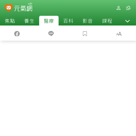
焦點
養生
醫療
百科
影音
課程
退休