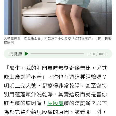
大號完擦到「衛生紙全白」才乾淨？小心反變「肛門搔癢症」！圖／良醫
健康網
聽健康
00:00
/
00:00
「醫生，我的肛門無時無刻奇癢無比，尤其
晚上癢到睡不著」，你也有過這種經驗嗎？
明明上完大號，都擦得非常乾淨，甚至會特
別用蓮蓬頭沖洗乾淨，其實這反而就是害你
肛門癢的原因喔！
屁股癢
癢的怎麼辦？以下
為您完整介紹屁股癢的原因、該看哪一科，