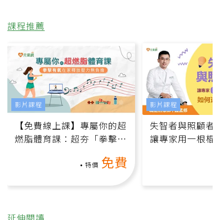
課程推薦
影片課程
影片課程
【免費線上課】專屬你的超
失智者與照顧者
燃脂體育課：超夯「拳擊有
讓專家用一根棍
氧」高壓族在家釋放壓力無
何逆轉退化大腦
免費
負擔
課）
特價
延伸閱讀