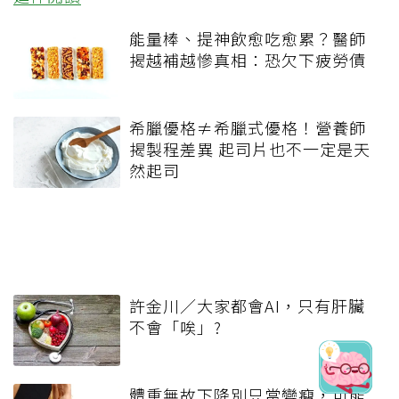
能量棒、提神飲愈吃愈累？醫師
揭越補越慘真相：恐欠下疲勞債
希臘優格≠希臘式優格！營養師
揭製程差異 起司片也不一定是天
然起司
許金川／大家都會AI，只有肝臟
不會「唉」?
體重無故下降別只當變瘦，可能