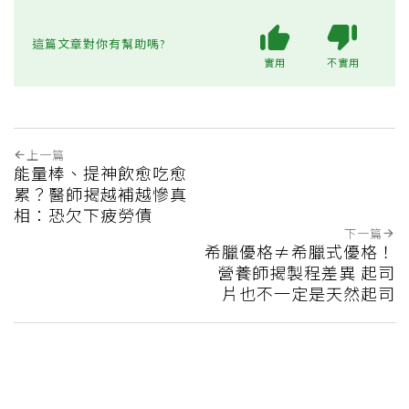
這篇文章對你有幫助嗎?
實用
不實用
上一篇
能量棒、提神飲愈吃愈
累？醫師揭越補越慘真
相：恐欠下疲勞債
下一篇
希臘優格≠希臘式優格！
營養師揭製程差異 起司
片也不一定是天然起司