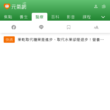
焦點
養生
醫療
百科
影音
課程
退休
果乾取代糖果是進步、取代水果卻是退步！營養師
快訊
揭果乾堅果常見健康陷阱