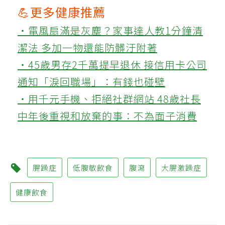
💪更多健康推薦
‧電風扇滿是灰塵？家事達人教1分鐘清
潔法 多加一物還能防髒汙附著
‧45歲男存2千萬提早退休 接信用卡公司
通知「淚回職場」：有錢也碰壁
‧用千元手機、拒絕社群網站 48歲社長
中年後重視和放棄的事：不為面子消費
腸躁症
低腹敏飲食
腹瀉
大腸激躁症
健康飲食