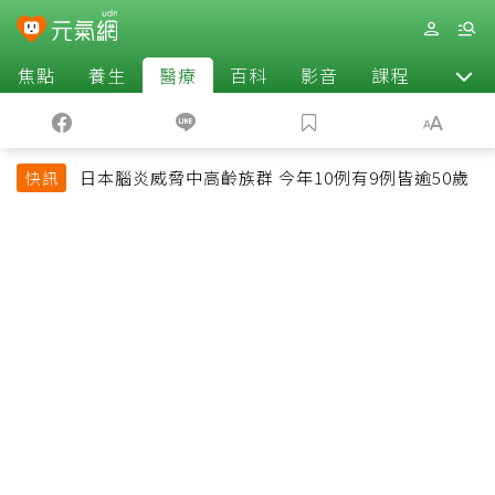
焦點
養生
醫療
百科
影音
課程
退休
日本腦炎威脅中高齡族群 今年10例有9例皆逾50歲
快訊