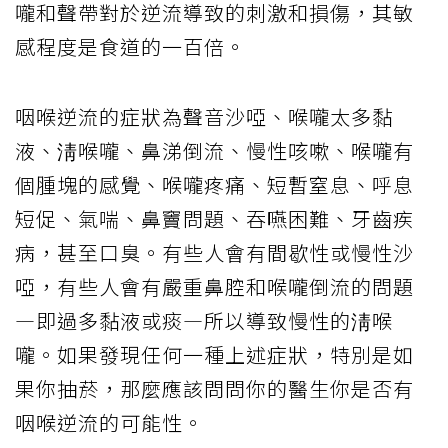
嚨和聲帶對於逆流導致的刺激和損傷，其敏
感程度是食道的一百倍。
咽喉逆流的症狀為聲音沙啞、喉嚨太多黏
液、淸喉嚨、鼻涕倒流、慢性咳嗽、喉嚨有
個腫塊的感覺、喉嚨疼痛、短暫窒息、呼息
短促、氣喘、鼻竇問題、吞嚥困難、牙齒疾
病，甚至口臭。有些人會有間歇性或慢性沙
啞，有些人會有嚴重鼻腔和喉嚨倒流的問題
—即過多黏液或痰—所以導致慢性的淸喉
嚨。如果發現任何一種上述症狀，特別是如
果你抽菸，那麼應該問問你的醫生你是否有
咽喉逆流的可能性。