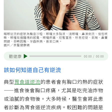
咽喉逆流的症狀為聲音沙啞、喉嚨太多黏液、淸喉嚨、鼻涕倒流、慢性咳
嗽、喉嚨有個腫塊的感覺、喉嚨疼痛、短暫窒息、呼息短促、氣喘、鼻竇
問題、吞嚥困難、牙齒疾病，甚至口臭。
圖片／良醫健康網
聽健康
00:00
/
00:00
該如何知道自己有逆流
典型
胃食道逆流
的患者會有胸口灼熱的症狀
——進食後會胸口疼痛，尤其是吃完油炸物
或油膩的食物後。大多時候，醫生會將此患
者診斷為胃食道逆流疾病。較困難的問題是