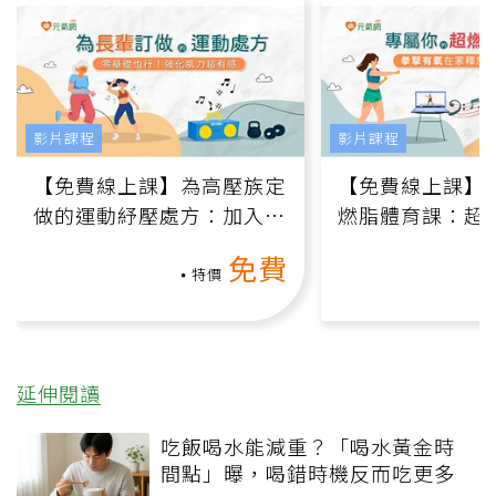
影片課程
影片課程
【免費線上課】為高壓族定
【免費線上課】
做的運動紓壓處方：加入行
燃脂體育課：超
動、增肌、互動元素，0基
氧」高壓族在家
免費
礎也能做！
負擔
特價
延伸閱讀
吃飯喝水能減重？「喝水黃金時
間點」曝，喝錯時機反而吃更多