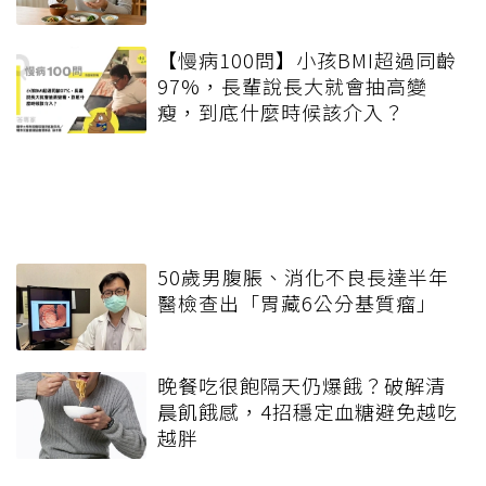
【慢病100問】小孩BMI超過同齡
97%，長輩說長大就會抽高變
瘦，到底什麼時候該介入？
50歲男腹脹、消化不良長達半年
醫檢查出「胃藏6公分基質瘤」
晚餐吃很飽隔天仍爆餓？破解清
晨飢餓感，4招穩定血糖避免越吃
越胖