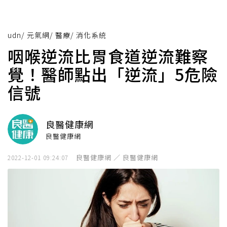
udn
/
元氣網
/
醫療
/
消化系統
咽喉逆流比胃食道逆流難察
覺！醫師點出「逆流」5危險
信號
良醫健康網
良醫健康網
良醫健康網 ／ 良醫健康網
2022-12-01 09:24:07