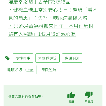
婦慶幸沒隨手丟棄的3樣物品
‧健檢血糖正常別安心太早！醫曝「看不
見的隱患」：失智、糖尿病風險大增
‧兒邀84歲寡母搬來同住「不用付房租
還有人照顧」1個月後幻滅心寒
慢性咳嗽
胃食道逆流
鼻涕倒流
睡眠呼吸中止症
胃酸逆流
這篇文章對你有幫助嗎?
實用
不實用