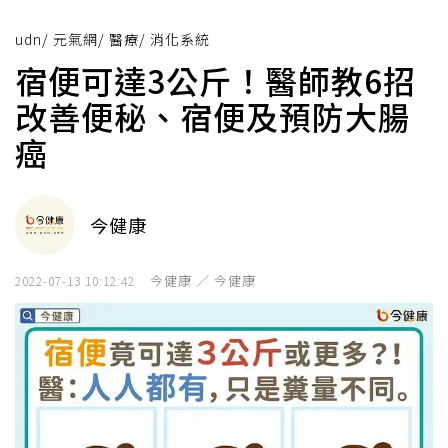
udn
/
元氣網
/
醫療
/
消化系統
宿便可達3公斤！醫師教6招
改善便秘、宿便及預防大腸
癌
今健康
今健康 ／ 今健康
2022-07-13 10:12:42