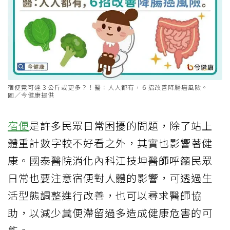
宿便竟可達３公斤或更多？！醫：人人都有，６招改善降腸癌風險。
圖／今健康提供
宿便
是許多民眾日常困擾的問題，除了站上
體重計數字較不好看之外，其實也影響著健
康。國泰醫院消化內科江技坤醫師呼籲民眾
日常也要注意宿便對人體的影響，可透過生
活型態調整進行改善，也可以尋求醫師協
助，以減少糞便滯留過多造成健康危害的可