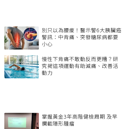
別只以為腰痠！醫示警6大胰臟癌
警訊：中背痛、突發糖尿病都要
小心
慢性下背痛不敢動反而更糟？研
究揭這項運動有助減痛、改善活
動力
掌握黃金3年高階健檢周期 及早
攔截隱形腫瘤