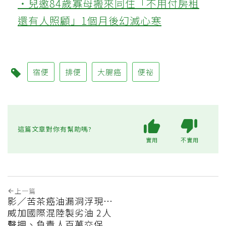
‧兒邀84歲寡母搬來同住「不用付房租
還有人照顧」1個月後幻滅心寒
宿便
排便
大腸癌
便祕
這篇文章對你有幫助嗎?
實用
不實用
上一篇
影／苦茶癌油漏洞浮現…
威加國際混陸製劣油 2人
聲押、負責人百萬交保