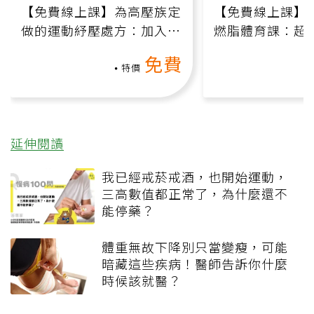
【免費線上課】為高壓族定
【免費線上課】
做的運動紓壓處方：加入行
燃脂體育課：超
動、增肌、互動元素，0基
氧」高壓族在家
免費
礎也能做！
負擔
特價
延伸閱讀
我已經戒菸戒酒，也開始運動，
三高數值都正常了，為什麼還不
能停藥？
體重無故下降別只當變瘦，可能
暗藏這些疾病！醫師告訴你什麼
時候該就醫？