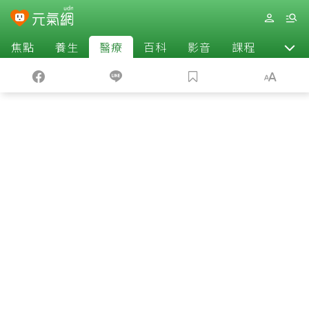
焦點
養生
醫療
百科
影音
課程
退休