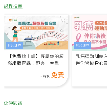
課程推薦
影片課程
影片課程
【免費線上課】專屬你的超
乳癌運動訓練入門
燃脂體育課：超夯「拳擊有
伴你術後身心靈
氧」高壓族在家釋放壓力無
上影音課）
免費
負擔
特價
延伸閱讀