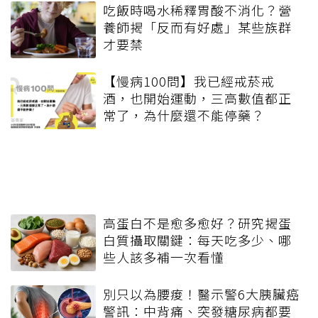
吃飯時喝水稀釋胃酸不消化？營
養師揭「反而有好處」某些族群
才要禁
【慢病100問】我已經戒菸戒
酒，也開始運動，三高數值都正
常了，為什麼還不能停藥？
高蛋白不是愈多愈好？研究揭蛋
白質攝取關鍵：每天吃多少、哪
些人該多補一次看懂
別只以為腰痠！醫示警6大胰臟癌
警訊：中背痛、突發糖尿病都要