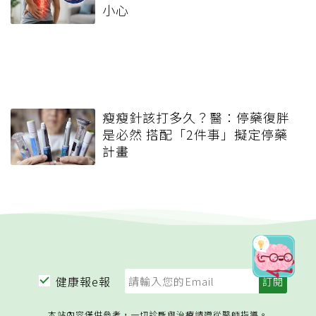
小心
瘦瘦針該打多久？醫：停藥復胖
是必然 搭配「2件事」擬定停藥
計畫
健康報e報
本站內容僅供參考，一切診斷與治療請遵從醫師指導。