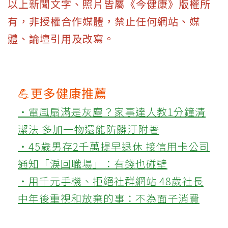
以上新聞文字、照片皆屬《今健康》版權所
有，非授權合作媒體，禁止任何網站、媒
體、論壇引用及改寫。
💪更多健康推薦
‧電風扇滿是灰塵？家事達人教1分鐘清
潔法 多加一物還能防髒汙附著
‧45歲男存2千萬提早退休 接信用卡公司
通知「淚回職場」：有錢也碰壁
‧用千元手機、拒絕社群網站 48歲社長
中年後重視和放棄的事：不為面子消費