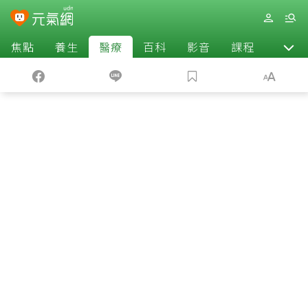
焦點
養生
醫療
百科
影音
課程
退休