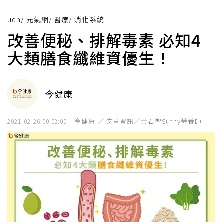
udn
/
元氣網
/
醫療
/
消化系統
改善便秘、排解毒素 必知4
大類膳食纖維資優生！
今健康
今健康 ／ 文章資訊／黃君聖Sunny營養師
2021-02-26 00:02:00