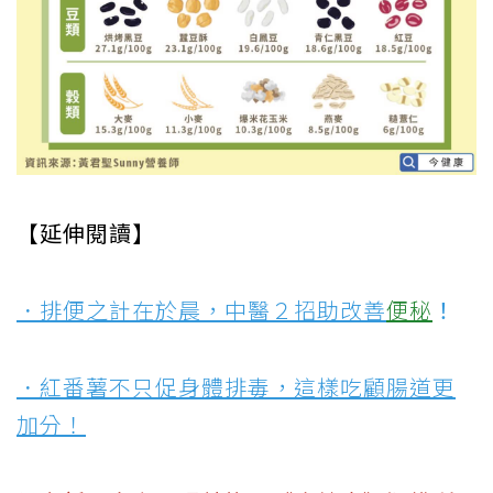
【延伸閱讀】
．排便之計在於晨，中醫２招助改善
便秘
！
．紅番薯不只促身體排毒，這樣吃顧腸道更
加分！