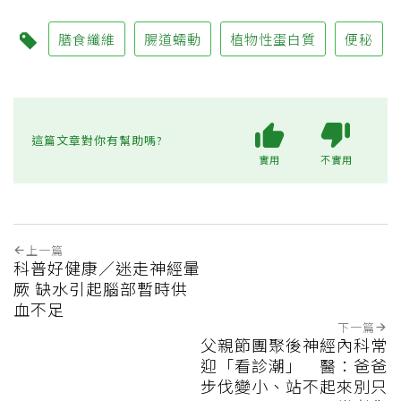
膳食纖維
腸道蠕動
植物性蛋白質
便秘
這篇文章對你有幫助嗎?
實用
不實用
上一篇
科普好健康／迷走神經暈
厥 缺水引起腦部暫時供
血不足
下一篇
父親節團聚後神經內科常
迎「看診潮」 醫：爸爸
步伐變小、站不起來別只