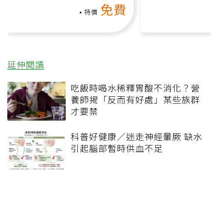
免費
礎也能做！
負擔
特價
延伸閱讀
吃飯時喝水稀釋胃酸不消化？營
養師揭「反而有好處」某些族群
才要禁
科普好健康／迷走神經暈厥 缺水
引起腦部暫時供血不足