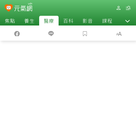
焦點
養生
醫療
百科
影音
課程
退休