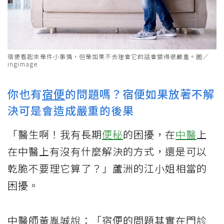
宿便看起來是件小事情，但是如果不去理會它的話會變得很嚴重。圖／
ingimage
你也有
宿便
的問題嗎？宿便如果放著不解
決可是會造成嚴重的後果
「醫生啊！我有長期
便秘
的困擾，在
中醫
上
在中醫上有沒有什麼解決的方式，還是可以
乾脆不要理它算了？」蘆洲的江小姐相當的
困擾。
中醫師黃胤誠說：「宿便的問題其實在門診