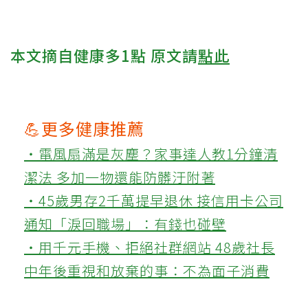
本文摘自健康多1點 原文請
點此
💪更多健康推薦
‧電風扇滿是灰塵？家事達人教1分鐘清
潔法 多加一物還能防髒汙附著
‧45歲男存2千萬提早退休 接信用卡公司
通知「淚回職場」：有錢也碰壁
‧用千元手機、拒絕社群網站 48歲社長
中年後重視和放棄的事：不為面子消費