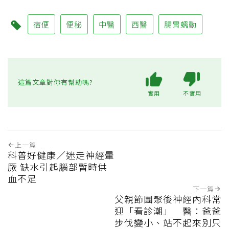
宿便
便秘
中醫
西醫
腸胃蠕動
這篇文章對你有幫助嗎?
實用
不實用
上一篇
科普好健康／迷走神經暈
厥 缺水引起腦部暫時供
血不足
下一篇
父親節團聚後神經內科常
迎「看診潮」 醫：爸爸
步伐變小、站不起來別只