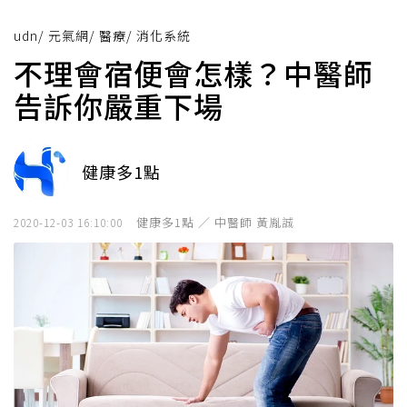
udn
/
元氣網
/
醫療
/
消化系統
不理會宿便會怎樣？中醫師
告訴你嚴重下場
健康多1點
健康多1點 ／ 中醫師 黃胤誠
2020-12-03 16:10:00