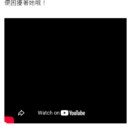
便困擾著她哦！