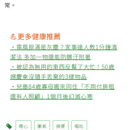
常。
💪更多健康推薦
‧電風扇滿是灰塵？家事達人教1分鐘清
潔法 多加一物還能防髒汙附著
‧被認為無用的東西反幫了大忙！50歲
婦慶幸沒隨手丟棄的3樣物品
‧兒邀84歲寡母搬來同住「不用付房租
還有人照顧」1個月後幻滅心寒
噁心
脹氣
排便
嘔吐