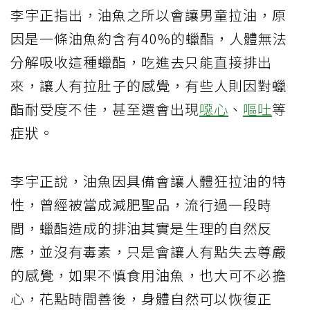
李宇正指出，油魚之所以會讓男童拉油，原
因是一條油魚約含有40%的蠟酯，人體無法
分解吸收這種蠟酯，吃進去只能直接排出
來，讓人有拉肚子的感覺，有些人則因對蠟
酯耐受度不佳，甚至還會出現
噁心
、
嘔吐
等
症狀。
李宇正說，油魚因具備會讓人體狂拉油的特
性，曾經被當成減肥聖品，流行過一段時
間，蠟酯造成的排油其實是生理的自然反
應，並沒有毒素，只是會讓人有點失去尊嚴
的感覺，如果不慎食用油魚，也大可不必擔
心，花點時間善後，身體自然可以恢復正