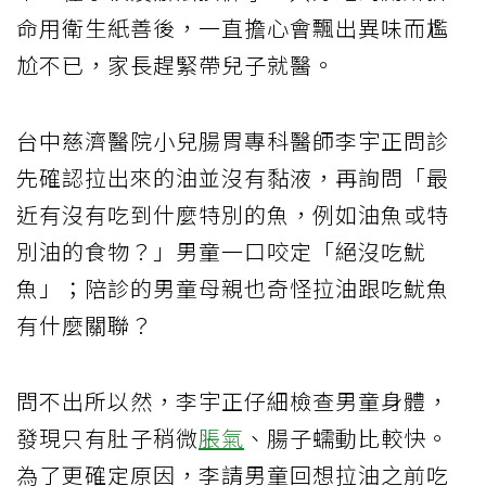
命用衛生紙善後，一直擔心會飄出異味而尷
尬不已，家長趕緊帶兒子就醫。
台中慈濟醫院小兒腸胃專科醫師李宇正問診
先確認拉出來的油並沒有黏液，再詢問「最
近有沒有吃到什麼特別的魚，例如油魚或特
別油的食物？」男童一口咬定「絕沒吃魷
魚」；陪診的男童母親也奇怪拉油跟吃魷魚
有什麼關聯？
問不出所以然，李宇正仔細檢查男童身體，
發現只有肚子稍微
脹氣
、腸子蠕動比較快。
為了更確定原因，李請男童回想拉油之前吃