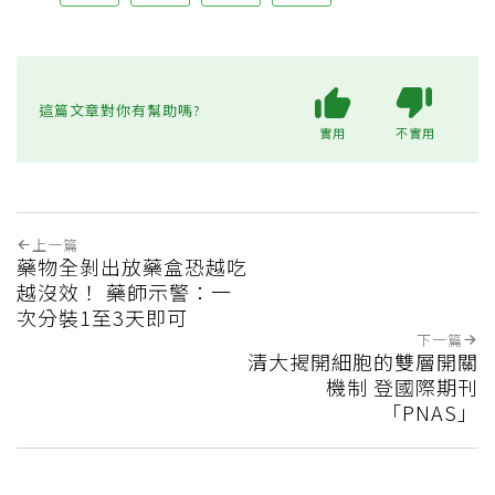
這篇文章對你有幫助嗎?
實用
不實用
上一篇
藥物全剝出放藥盒恐越吃
越沒效！ 藥師示警：一
次分裝1至3天即可
下一篇
清大揭開細胞的雙層開關
機制 登國際期刊
「PNAS」