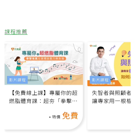
課程推薦
影片課程
影片課程
【免費線上課】專屬你的超
失智者與照顧者
燃脂體育課：超夯「拳擊有
讓專家用一根棍
氧」高壓族在家釋放壓力無
何逆轉退化大腦
免費
負擔
課）
特價