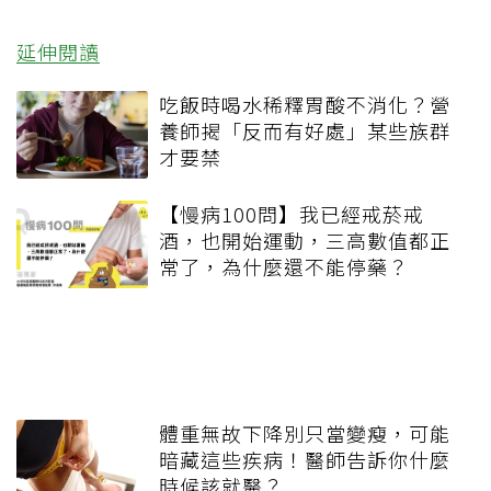
延伸閱讀
吃飯時喝水稀釋胃酸不消化？營
養師揭「反而有好處」某些族群
才要禁
【慢病100問】我已經戒菸戒
酒，也開始運動，三高數值都正
常了，為什麼還不能停藥？
體重無故下降別只當變瘦，可能
暗藏這些疾病！醫師告訴你什麼
時候該就醫？