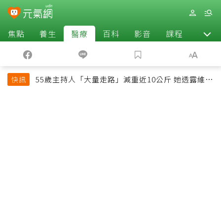
焦點
養生
醫療
百科
影音
課程
退休
55歲主持人「大量走路」減重近10公斤 她透露維持
快訊
十多年習慣心法