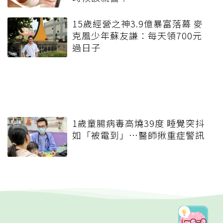
15歲經營之神3.9億暴富落幕 麥
克風少年蘇友謙：每天領700元
過日子
1歲童腸病毒高燒39度 睡覺突抖
如「被電到」…醫師揪重症警訊