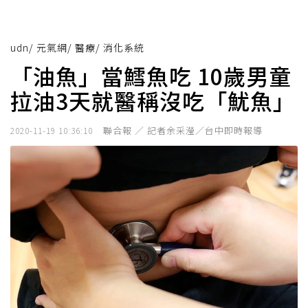
udn
/
元氣網
/
醫療
/
消化系統
「油魚」當鱈魚吃 10歲男童
拉油3天就醫稱沒吃「魷魚」
聯合報 ／ 記者余采瀅／台中即時報導
2020-11-19 10:36:10