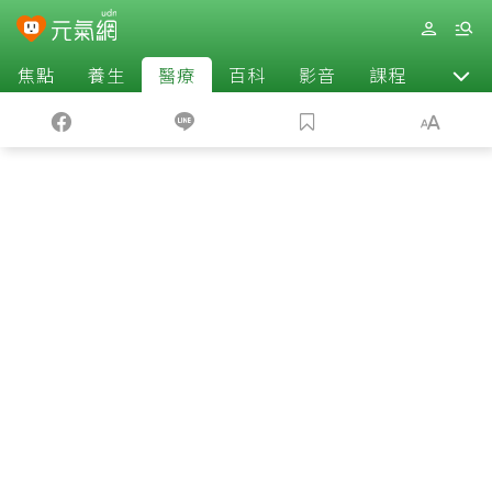
焦點
養生
醫療
百科
影音
課程
退休