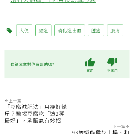
大便
腸道
消化道出血
腫瘤
腹瀉
這篇文章對你有幫助嗎?
實用
不實用
上一篇
「豆腐減肥法」月瘦好幾
斤？醫揭豆腐吃「這2種
最好」，消脹氣有妙招
下一篇
93歲還能健步上樓、和