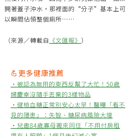
開著蓋子沖水，那裡面的“分子”基本上可
以瞬間佔領整個廁所……
（來源／轉載自
《文匯報》
）
💪更多健康推薦
‧被認為無用的東西反幫了大忙！50歲
婦慶幸沒隨手丟棄的3樣物品
‧健檢血糖正常別安心太早！醫曝「看不
見的隱患」：失智、糖尿病風險大增
‧兒邀84歲寡母搬來同住「不用付房租
還有人照顧」1個月後幻滅心寒