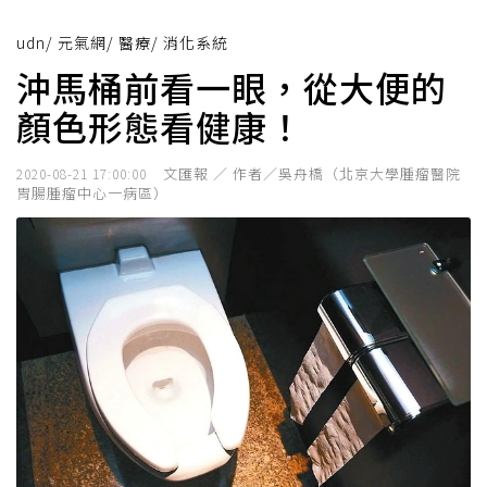
udn
/
元氣網
/
醫療
/
消化系統
沖馬桶前看一眼，從大便的
顏色形態看健康！
文匯報 ／ 作者／吳舟橋（北京大學腫瘤醫院
2020-08-21 17:00:00
胃腸腫瘤中心一病區）