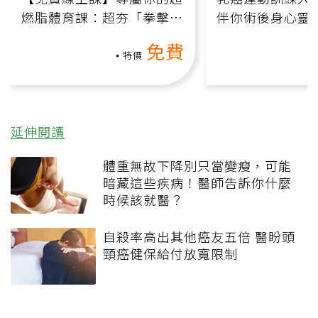
燃脂體育課：超夯「拳擊有
伴你術後身心靈
氧」高壓族在家釋放壓力無
上影音課）
免費
負擔
特價
延伸閱讀
體重無故下降別只當變瘦，可能
暗藏這些疾病！醫師告訴你什麼
時候該就醫？
自殺率高出其他癌友五倍 醫盼頭
頸癌健保給付放寬限制