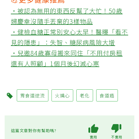
‧被認為無用的東西反幫了大忙！50歲
婦慶幸沒隨手丟棄的3樣物品
‧健檢血糖正常別安心太早！醫曝「看不
見的隱患」：失智、糖尿病風險大增
‧兒邀84歲寡母搬來同住「不用付房租
還有人照顧」1個月後幻滅心寒
胃食道逆流
火燒心
老化
食道癌
這篇文章對你有幫助嗎?
實用
不實用