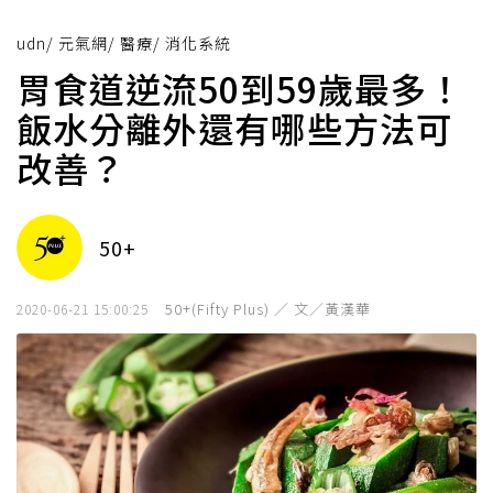
udn
/
元氣網
/
醫療
/
消化系統
胃食道逆流50到59歲最多！
飯水分離外還有哪些方法可
改善？
50+
50+(Fifty Plus) ／ 文／黃漢華
2020-06-21 15:00:25