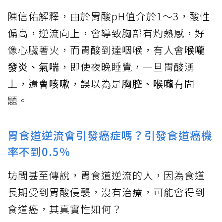
陳信佑解釋，由於胃酸pH值介於1～3，酸性
偏高，逆流向上，會導致胸部有灼熱感，好
像心臟著火，而胃酸到達咽喉，有人會
喉嚨
發炎、氣喘
，即使夜晚睡覺，一旦胃酸湧
上，還會
咳嗽
，誤以為是
胸腔、喉嚨
有問
題。
胃食道逆流會引發癌症嗎？引發食道癌機
率不到0.5％
坊間甚至傳說，胃食道逆流的人，因為食道
長期受到胃酸侵襲，沒有治療，可能會得到
食道癌，其真實性如何？