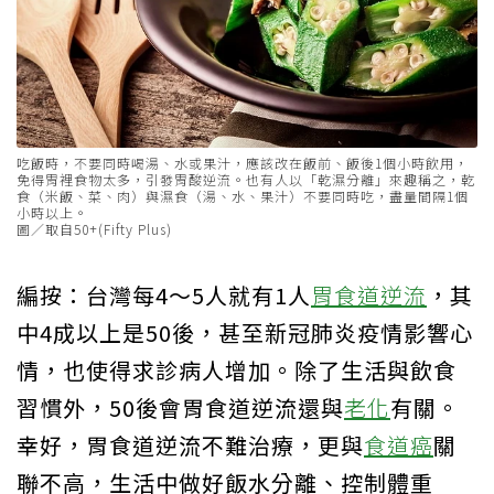
吃飯時，不要同時喝湯、水或果汁，應該改在飯前、飯後1個小時飲用，
免得胃裡食物太多，引發胃酸逆流。也有人以「乾濕分離」來趣稱之，乾
食（米飯、菜、肉）與濕食（湯、水、果汁）不要同時吃，盡量間隔1個
小時以上。
圖／取自50+(Fifty Plus)
編按：台灣每4～5人就有1人
胃食道逆流
，其
中4成以上是50後，甚至新冠肺炎疫情影響心
情，也使得求診病人增加。除了生活與飲食
習慣外，50後會胃食道逆流還與
老化
有關。
幸好，胃食道逆流不難治療，更與
食道癌
關
聯不高，生活中做好飯水分離、控制體重