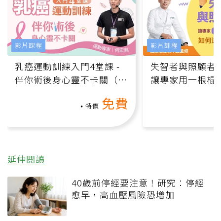
影片課程
影片課程
乳癌運動訓練入門4堂課 -
失智者與照顧者
伴你術後身心靈不卡關（線
讓專家用一根棍
上影音課）
何逆轉退化大腦
免費
課）
特價
延伸閱讀
40歲前停經要注意！研究：停經
愈早，高血壓風險恐增加