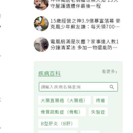
坪林獨居老翁離世無人知 13犬
守屋護遺體伴最後一程
始
15歲經營之神3.9億暴富落幕 麥
心
克風少年蘇友謙：每天領700元
過日子
電風扇滿是灰塵？家事達人教1
分鐘清潔法 多加一物還能防髒
汙附著
會
看更多
疾病百科
5
量
大腸直腸癌（大腸癌）
痔瘡
骨質疏鬆症（骨鬆）
失智症
B型肝炎（B肝）