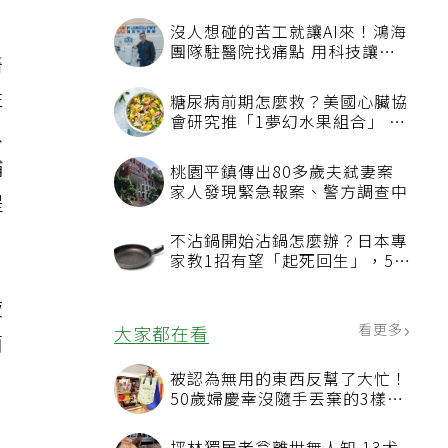
沒人想碰的苦工就讓AI來！鴻海
團隊駐醫院找痛點 用科技讓醫
醫
療更有溫度
性
糖尿病前期怎麼救？美國心臟協
會研究推「1夢幻水果組合」 酪
以
梨加它改善血管功能
補
桃園平鎮傳出80多歲夫弒妻案
家人發現緊急報案、警方調查中
提
不沾鍋開始沾鍋怎麼辦？日本專
家教1招有望「起死回生」，5情
況該換新
液
看更多
大家都在看
菌
被認為無用的東西反幫了大忙！
50歲婦慶幸沒隨手丟棄的3樣物
品