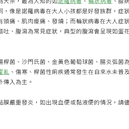
為大宗，最為人知的如
諾羅病毒
、
輪狀病毒
、腺
同，像是諾羅病毒在大人小孩都是好發族群，症
有頭痛、肌肉痠痛、發燒；而輪狀病毒在大人症
嘔吐、腹瀉為常見症狀，典型的腹瀉會呈現如蛋
腸桿菌、沙門氏菌、金黃色葡萄球菌、腸炎弧菌
霍亂
、傷寒、桿菌性痢疾通常發生在自來水未普
外傳入為主。
黏膜嚴重發炎，如出現血便或黏液便的情況，請