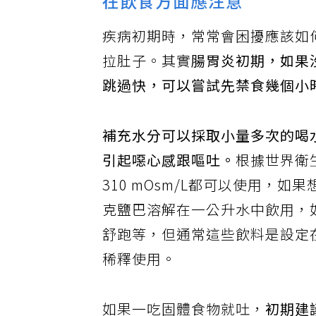
在飲食方面應注意
疾病初期時，常常會困擾應該如
拉肚子。其實
腸胃炎初期，如果
跳過快，可以嘗試先禁食幾個小
補充水分可以採取小量多次的喝
引起噁心感跟嘔吐。
根據世界衛
310 mOsm/L都可以使用，如
克鹽巴溶解在一公升水中飲用，
舒跑等，但通常這些飲料是設定
稀釋使用。