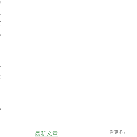
病
狀
狀
花
為
及
儘
看更多
最新文章