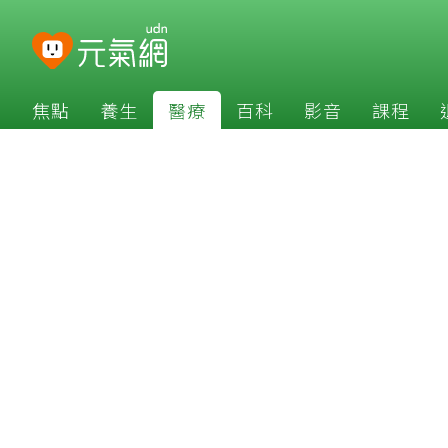
焦點
養生
醫療
百科
影音
課程