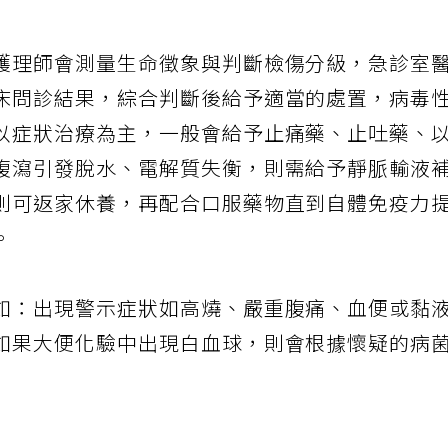
護理師會測量生命徵象與判斷檢傷分級，急診室
床問診結果，綜合判斷後給予適當的處置，病毒
以症狀治療為主，一般會給予止痛藥、止吐藥、
腹瀉引發脫水、電解質失衡，則需給予靜脈輸液
則可返家休養，再配合口服藥物直到自體免疫力
。
如：出現警示症狀如高燒、嚴重腹痛、血便或黏
如果大便化驗中出現白血球，則會根據懷疑的病