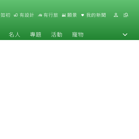
好如初
有設計
有行旅
願景
我的新聞
名人
專題
活動
寵物