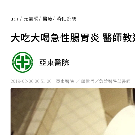
udn
/
元氣網
/
醫療
/
消化系統
大吃大喝急性腸胃炎 醫師
亞東醫院
2019-02-06 00:51:00
亞東醫院 ／ 邱偉哲／急診醫學部醫師