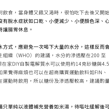
何飲食，當身體又餓又渴時，很怕吃下去後又開
沒有脫水症狀如口乾、小便減少、小便顏色深、
時讓腸胃休息。
水方式，應避免一次喝下大量的水分，這樣反而
生組織（WHO）的建議，水分的滲透壓在200 至
果想在家DIY自製電解質水可以使用約14克砂糖與4.
如果覺得麻煩也可以在超商購買運動飲料如FIN、
在運動時飲用，所以糖份及滲透壓較高，建議酌