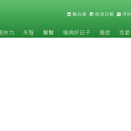
聯合報
經濟日報
河
退休力
失智
醫聲
慢病好日子
癌症
性愛