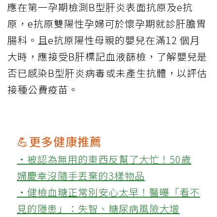
應在第一孕期檢測B型肝炎表面抗原及e抗
原，e抗原雙陽性孕婦可於懷孕期就診肝膽胃
腸科。且e抗原陽性母親的嬰兒在滿12 個月
大時，應接受B肝標記血液篩檢，了解嬰兒是
否已感染B型肝炎病毒或未產生抗體，以評估
接種公費疫苗。
💪更多健康推薦
‧被認為無用的東西反幫了大忙！50歲
婦慶幸沒隨手丟棄的3樣物品
‧健檢血糖正常別安心太早！醫曝「看不
見的隱患」：失智、糖尿病風險大增