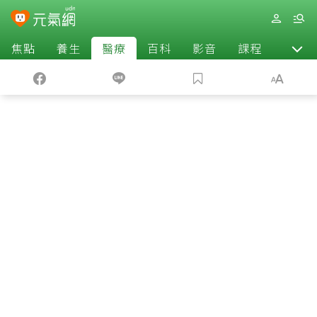
焦點
養生
醫療
百科
影音
課程
退休