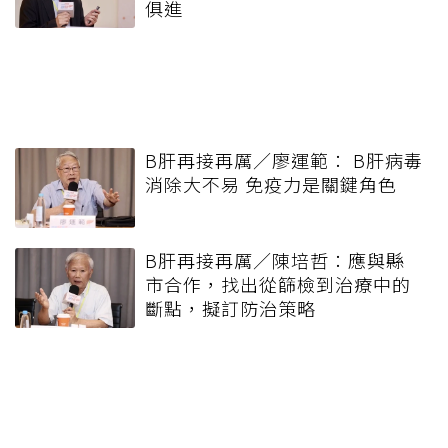
俱進
B肝再接再厲／廖運範： B肝病毒
消除大不易 免疫力是關鍵角色
B肝再接再厲／陳培哲：應與縣
市合作，找出從篩檢到治療中的
斷點，擬訂防治策略