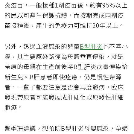
炎疫苗，一般接種1劑疫苗後，約有95%以上
的民眾可產生保護抗體，而按期完成兩劑疫
苗接種後，產生的免疫力可維持20年以上。
另外，透過血液感染的兒童
B型肝炎
也不容小
覷，其主要感染路徑為母體垂直傳染，就是
帶原的母親在生產前後將B型肝炎病毒傳染給
新生兒。B肝患者即使痊癒，仍是慢性帶源
者，一輩子都要注意是否會再度發病，臨床
發現帶原者可能發展成肝硬化或原發性肝細
胞癌。
戴季珊建議，想預防B型肝炎母嬰感染，孕婦