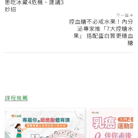
患吃冰藏4危機、建議3
妙招
下一篇
控血糖不必戒水果！內分
泌專家推「7大控糖水
果」 搭配蛋白質更穩血
糖
課程推薦