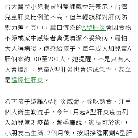
台大醫院小兒腸胃科醫師戴季珊表示，台灣
兒童肝炎比例雖不高，但年輕族群對肝病防
禦力差。其中，糞口傳染的
A型肝炎
會因食物
不淨或家中感染者糞便清潔不妥染病，最怕
大人得病後，傳染給孩子。每年成人加兒童A
肝個案約100至200人，她提醒，不是只有大
人會爆肝，兒童A型肝炎也會造成急性，甚至
是
猛爆性肝炎
。
希望孩子遠離A型肝炎威脅，除吃熟食、注重
個人衛生勤洗手，今年1月起A型肝炎疫苗列
入幼兒常規疫苗，戴季珊說，家長可於家中
小朋友出生滿12個月後，按期接種兩劑A型肝