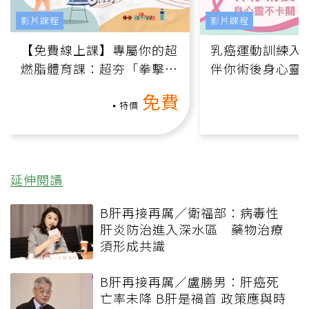
影片課程
影片課程
【免費線上課】專屬你的超
乳癌運動訓練入門
燃脂體育課：超夯「拳擊有
伴你術後身心靈
氧」高壓族在家釋放壓力無
上影音課）
免費
負擔
特價
延伸閱讀
B肝再接再厲／衛福部：病毒性
肝炎防治進入深水區 藥物治療
須形成共識
B肝再接再厲／盧勝男：肝癌死
亡率未降 B肝是禍首 政策應與時