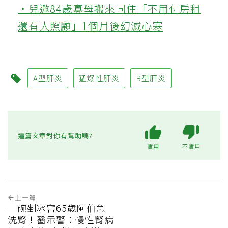
‧兒邀84歲寡母搬來同住「不用付房租
還有人照顧」1個月後幻滅心寒
A型肝炎
猛爆性肝炎
B型肝炎
這篇文章對你有幫助嗎?
實用
不實用
上一篇
一碗剉冰害65歲阿伯急
洗腎！醫示警：慢性腎病