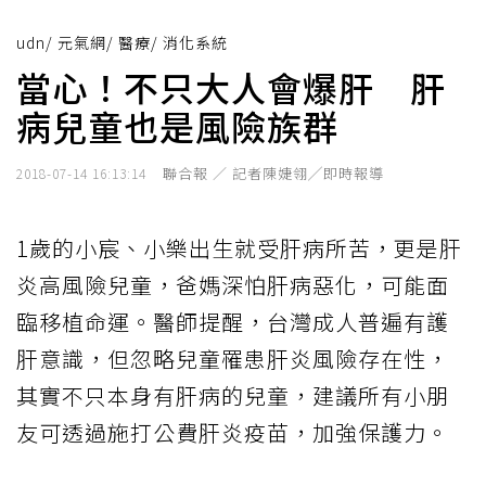
udn
/
元氣網
/
醫療
/
消化系統
當心！不只大人會爆肝 肝
病兒童也是風險族群
聯合報 ／ 記者陳婕翎╱即時報導
2018-07-14 16:13:14
1歲的小宸、小樂出生就受肝病所苦，更是肝
炎高風險兒童，爸媽深怕肝病惡化，可能面
臨移植命運。醫師提醒，台灣成人普遍有護
肝意識，但忽略兒童罹患肝炎風險存在性，
其實不只本身有肝病的兒童，建議所有小朋
友可透過施打公費肝炎疫苗，加強保護力。