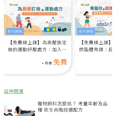
影片課程
影片課程
【免費線上課】為高壓族定
【免費線上課】
做的運動紓壓處方：加入行
燃脂體育課：超
動、增肌、互動元素，0基
氧」高壓族在家
免費
礎也能做！
負擔
特價
延伸閱讀
寵物飼料怎麼挑？ 考量年齡及品
種 依生命階段選配方