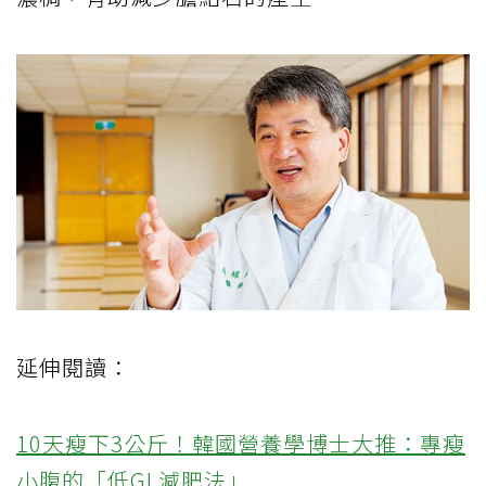
延伸閱讀：
10天瘦下3公斤！韓國營養學博士大推：專瘦
小腹的「低GL減肥法」