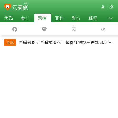
焦點
養生
醫療
百科
影音
課程
退休
希臘優格≠希臘式優格！營養師揭製程差異 起司片
快訊
也不一定是天然起司