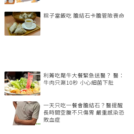
粽子當飯吃 膽結石卡膽管險喪命
利菁吃氂牛大餐緊急送醫？ 醫：
牛肉只涮10秒 小心細菌下肚
一天只吃一餐會膽結石？醫提醒
長時間空腹不只傷胃 嚴重感染恐
敗血症