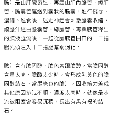
膽汁是由肝臟製造，再經由肝內膽管、總肝
管、膽囊管運送到囊狀的膽囊，進行儲存、
濃縮。進食後，迷走神經會刺激膽囊收縮，
讓膽汁經由膽囊管、總膽管，再與胰管釋出
的胰液匯流後，一起從膽胰管開口的十二指
腸乳頭注入十二指腸幫助消化。
膽汁含有膽固醇、膽色素跟膽酸，當膽固醇
含量太高、膽酸太少時，會形成乳黃色的膽
固醇結石。當墨綠色的膽汁，因收縮力差或
其他原因排泄不順、濃度太高時，就像是水
流被阻塞會容易沉積，長出有黑有褐的結
石。