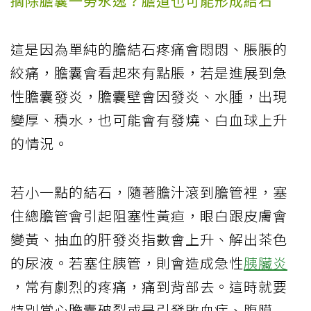
摘除膽囊一勞永逸？膽道也可能形成結石
這是因為單純的膽結石疼痛會悶悶、脹脹的
絞痛，膽囊會看起來有點脹，若是進展到急
性膽囊發炎，膽囊壁會因發炎、水腫，出現
變厚、積水，也可能會有發燒、白血球上升
的情況。
若小一點的結石，隨著膽汁滾到膽管裡，塞
住總膽管會引起阻塞性黃疸，眼白跟皮膚會
變黃、抽血的肝發炎指數會上升、解出茶色
的尿液。若塞住胰管，則會造成急性
胰臟炎
，常有劇烈的疼痛，痛到背部去。這時就要
特別當心膽囊破裂或是引發敗血症、腹膜