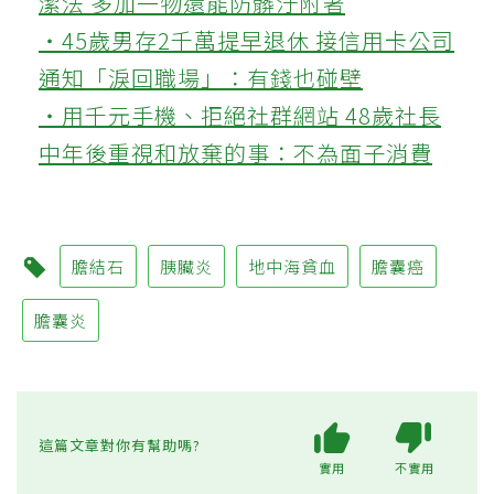
潔法 多加一物還能防髒汙附著
‧45歲男存2千萬提早退休 接信用卡公司
通知「淚回職場」：有錢也碰壁
‧用千元手機、拒絕社群網站 48歲社長
中年後重視和放棄的事：不為面子消費
膽結石
胰臟炎
地中海貧血
膽囊癌
膽囊炎
這篇文章對你有幫助嗎?
實用
不實用