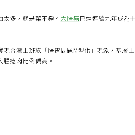
油太多，就是菜不夠。
大腸癌
已經連續九年成為
發現台灣上班族「腸胃問題M型化」現象，基層
大腸瘜肉比例偏高。