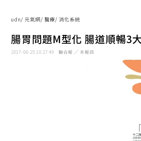
udn
/
元氣網
/
醫療
/
消化系統
腸胃問題M型化 腸道順暢3
2017-06-25 10:27:49
聯合報 ／ 本報訊