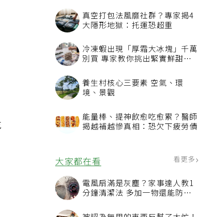
真空打包法風靡社群？專家揭4
大隱形地獄：托運恐超重
冷凍蝦出現「厚霜大冰塊」千萬
別買 專家教你挑出緊實鮮甜蝦
子
養生村核心三要素 空氣、環
。
境、景觀
能量棒、提神飲愈吃愈累？醫師
吃
揭越補越慘真相：恐欠下疲勞債
看更多
大家都在看
電風扇滿是灰塵？家事達人教1
分鐘清潔法 多加一物還能防髒
汙附著