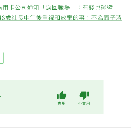
教1分鐘清潔法 多加一物還能防髒汙附著
接信用卡公司通知「淚回職場」：有錢也碰壁
48歲社長中年後重視和放棄的事：不為面子消
動
?
實用
不實用