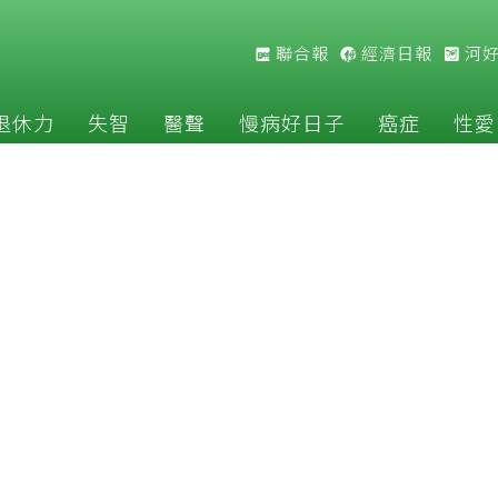
聯合報
經濟日報
河
退休力
失智
醫聲
慢病好日子
癌症
性愛