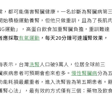
常，都可能傷害腎臟健康。一名診斷為腎臟病第
開始積極運動養腎，但他只做重訓，且為了長肌
NG運動」，高蛋白飲食加重腎臟負擔，重訓難達
者應採取
有氧運動
，每天20分鐘可達護腎效果，
海表示，台灣
洗腎
人口破9萬人，位居全球前三
臟疾病患者可預期會愈來愈多。
慢性腎臟病
分為
功能耗損最嚴重者，進入洗腎皆為第五期患者。
護腎心法」，最有效的方式僅有三個：藥物及飲