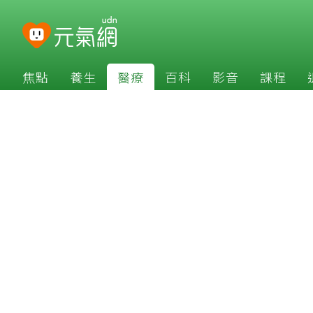
焦點
養生
醫療
百科
影音
課程