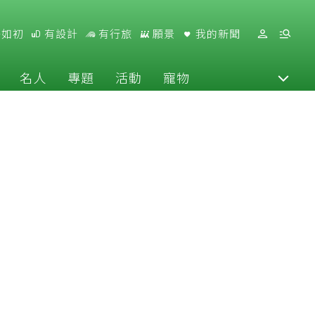
好如初
有設計
有行旅
願景
我的新聞
名人
專題
活動
寵物