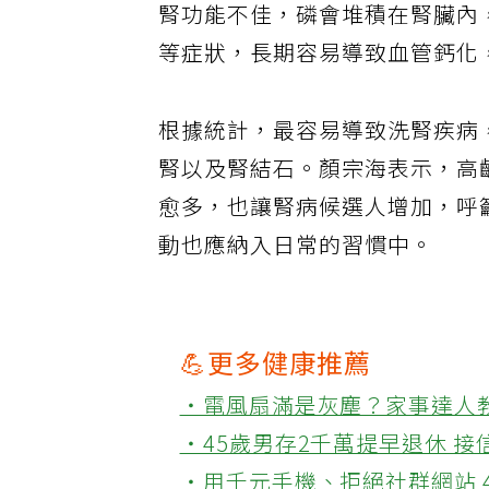
腎功能不佳，磷會堆積在腎臟內
等症狀，長期容易導致血管鈣化
根據統計，最容易導致洗腎疾病
腎以及腎結石。顏宗海表示，高
愈多，也讓腎病候選人增加，呼
動也應納入日常的習慣中。
💪更多健康推薦
‧電風扇滿是灰塵？家事達人
‧45歲男存2千萬提早退休 