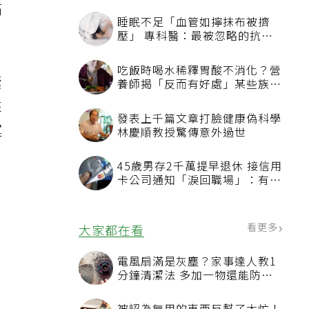
痛
囊
來
運