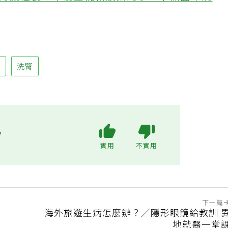
48歲社長中年後重視和放棄的事：不為面子消
白
洗腎
?
實用
不實用
下一篇
海外旅遊生病怎麼辦？／隱形眼鏡給教訓 