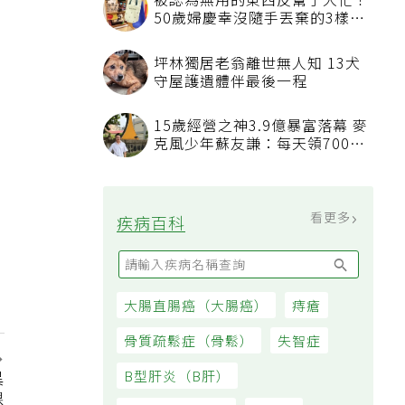
看更多
最新文章
睡眠不足「血管如擰抹布被擠
壓」 專科醫：最被忽略的抗老
方法
吃飯時喝水稀釋胃酸不消化？營
養師揭「反而有好處」某些族群
才要禁
異
發表上千篇文章打臉健康偽科學