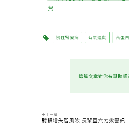
‧用千元手機、拒絕社群網站 
費
慢性腎臟病
有氧運動
高蛋
這篇文章對你有幫助嗎
上一篇
聽損增失智風險 長輩量六力揪警訊