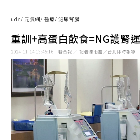
udn
/
元氣網
/
醫療
/
泌尿腎臟
重訓+高蛋白飲食=NG護腎
2024-11-14 13:45:16
聯合報 ／ 記者陳雨鑫／台北即時報導