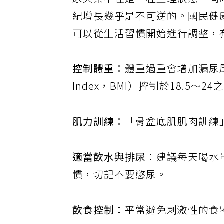
尿失禁不僅是一種生理狀態，同
紀增長幾乎是不可逆的。國民健
可以從生活習慣開始進行調整，
控制體重：
體重過重會增加漏尿風
Index，BMI）控制於18.5～24
肌力訓練：
「骨盆底肌肌肉訓練
適當飲水與排尿：
建議每天喝水量
慣，切記不要憋尿。
飲食控制：
平常避免刺激性的食