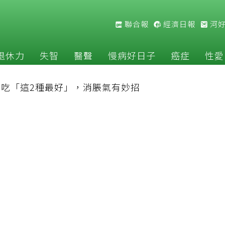
聯合報
經濟日報
河
退休力
失智
醫聲
慢病好日子
癌症
性愛
吃「這2種最好」，消脹氣有妙招