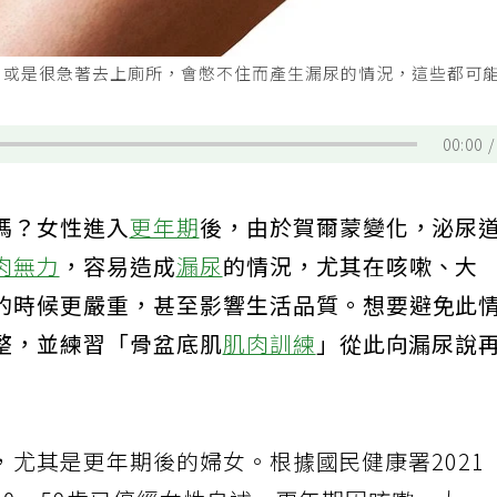
，或是很急著去上廁所，會憋不住而產生漏尿的情況，這些都可
00:00
嗎？女性進入
更年期
後，由於賀爾蒙變化，泌尿
肉無力
，容易造成
漏尿
的情況，尤其在咳嗽、大
的時候更嚴重，甚至影響生活品質。想要避免此
整，並練習「骨盆底肌
肌肉訓練
」從此向漏尿說
尤其是更年期後的婦女。根據國民健康署2021