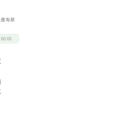
能是有尿
/
00:00
道
情
再