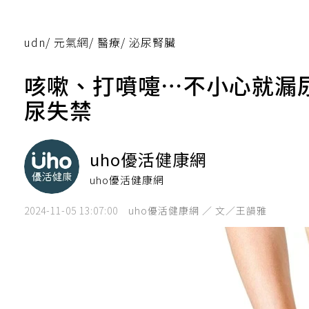
udn
/
元氣網
/
醫療
/
泌尿腎臟
咳嗽、打噴嚏⋯不小心就漏
尿失禁
uho優活健康網
uho優活健康網
2024-11-05 13:07:00
uho優活健康網 ／ 文／王韻雅