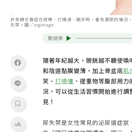
許多婦女曾經在咳嗽、打噴涕、跑步時，會有漏尿的情況
失禁。圖／ingimage
聽健康
隨著年紀越大，膀胱越不聽使喚
和陰道黏膜變薄，加上骨盆底
肌
笑、
打噴嚏
、提重物等腹部用力
況，可以從生活習慣開始進行調
見！
尿失禁是女性常見的泌尿道症狀，