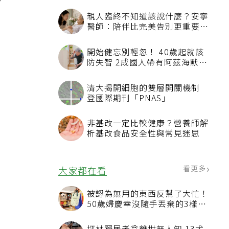
年
親人臨終不知道該說什麼？安寧
醫師：陪伴比完美告別更重要，
4句話值得及早說出口
開始健忘別輕忽！ 40歲起就該
防失智 2成國人帶有阿茲海默症
相關基因
清大揭開細胞的雙層開關機制
登國際期刊「PNAS」
非基改一定比較健康？營養師解
析基改食品安全性與常見迷思
看更多
大家都在看
被認為無用的東西反幫了大忙！
50歲婦慶幸沒隨手丟棄的3樣物
。
品