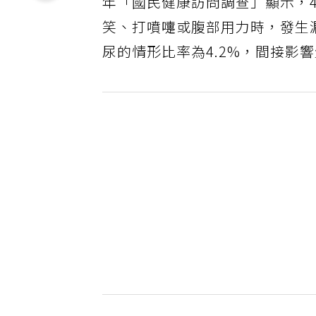
年「國民健康訪問調查」顯示，4
笑、打噴嚏或腹部用力時，發生漏
尿的情形比率為4.2%，間接影