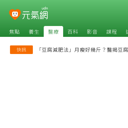
焦點
養生
醫療
百科
影音
課程
「豆腐減肥法」月瘦好幾斤？醫揭豆腐
快訊