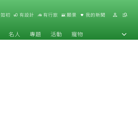
好如初
有設計
有行旅
願景
我的新聞
名人
專題
活動
寵物