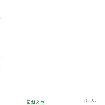
分
，
者
生
看更多
最新文章