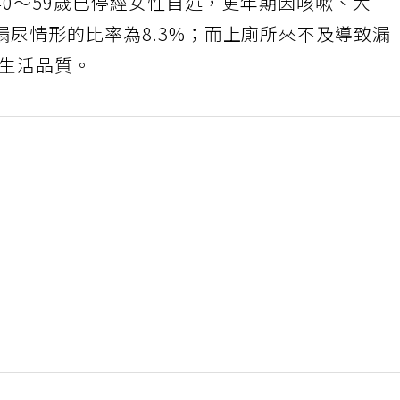
0～59歲已停經女性自述，更年期因咳嗽、大
尿情形的比率為8.3%；而上廁所來不及導致漏
響生活品質。