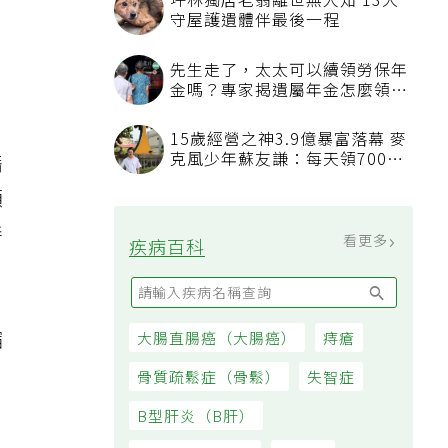
坪林獨居老翁離世無人知 13犬
守屋護遺體伴最後一程
先生走了，太太可以續領勞保年
金嗎？專家揭遺屬年金怎麼領，
看順位還要看資格
15歲經營之神3.9億暴富落幕 麥
克風少年蘇友謙：每天領700元
藉
過日子
頻
善
看更多
疾病百科
縮
大腸直腸癌（大腸癌）
痔瘡
，
骨質疏鬆症（骨鬆）
失智症
B型肝炎（B肝）