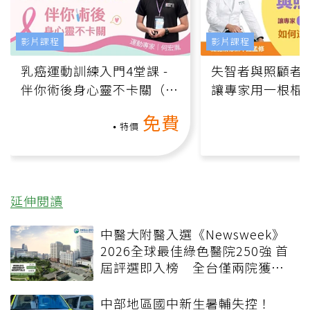
影片課程
影片課程
乳癌運動訓練入門4堂課 -
失智者與照顧者
伴你術後身心靈不卡關（線
讓專家用一根棍
上影音課）
何逆轉退化大腦
免費
課）
特價
延伸閱讀
中醫大附醫入選《Newsweek》
2026全球最佳綠色醫院250強 首
屆評選即入榜 全台僅兩院獲
選 四葉績效指標居台灣最佳
中部地區國中新生暑輔失控！