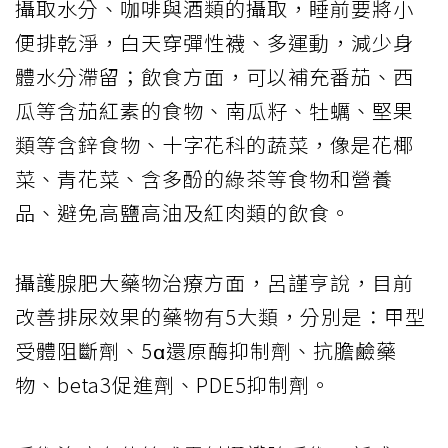
攝取水分、咖啡與酒類的攝取，睡前要將小
便排乾淨，白天穿彈性襪、多運動，減少身
體水分滯留；飲食方面，可以補充番茄、西
瓜等含茄紅素的食物、南瓜籽、牡蠣、堅果
類等含鋅食物、十字花科的蔬菜，像是花椰
菜、青花菜、含多酚的綠茶等食物和營養
品、避免高鹽高油及紅肉類的飲食。
攝護腺肥大藥物治療方面，呂謹亨說，目前
改善排尿效果的藥物有5大類，分別是：甲型
受體阻斷劑、5α還原酶抑制劑、抗膽鹼藥
物、beta3促進劑、PDE5抑制劑。