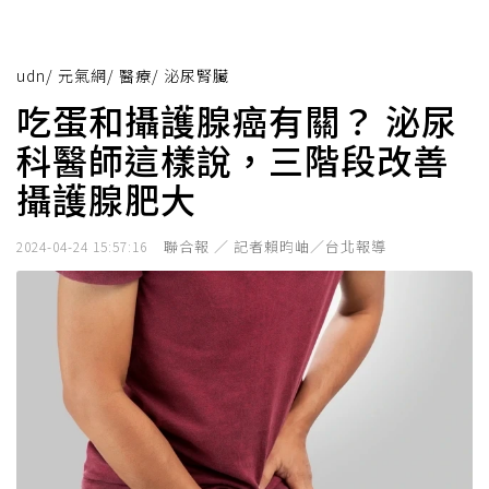
udn
/
元氣網
/
醫療
/
泌尿腎臟
吃蛋和攝護腺癌有關？ 泌尿
科醫師這樣說，三階段改善
攝護腺肥大
聯合報 ／ 記者賴昀岫／台北報導
2024-04-24 15:57:16