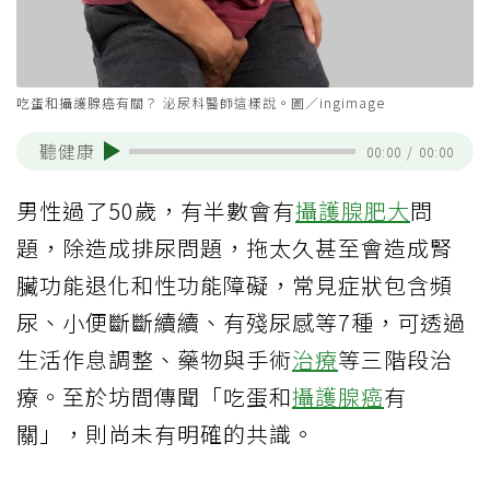
吃蛋和攝護腺癌有關？ 泌尿科醫師這樣說。圖／ingimage
聽健康
00:00
/
00:00
男性過了50歲，有半數會有
攝護腺肥大
問
題，除造成排尿問題，拖太久甚至會造成腎
臟功能退化和性功能障礙，常見症狀包含頻
尿、小便斷斷續續、有殘尿感等7種，可透過
生活作息調整、藥物與手術
治療
等三階段治
療。至於坊間傳聞「吃蛋和
攝護腺癌
有
關」，則尚未有明確的共識。