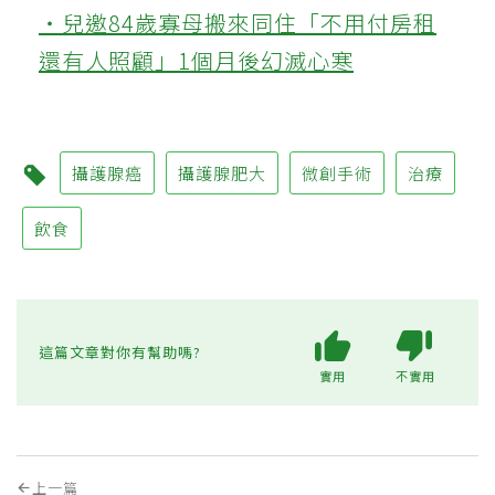
‧兒邀84歲寡母搬來同住「不用付房租
還有人照顧」1個月後幻滅心寒
攝護腺癌
攝護腺肥大
微創手術
治療
飲食
這篇文章對你有幫助嗎?
實用
不實用
上一篇