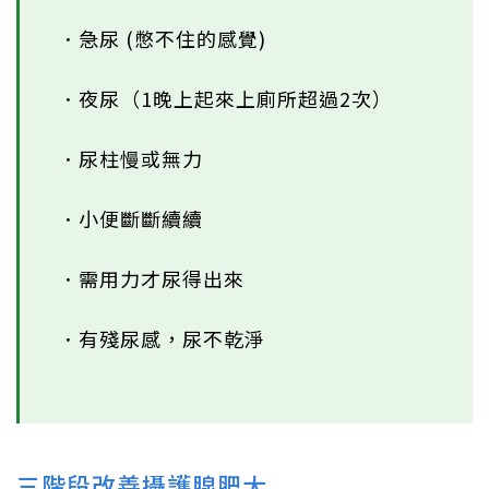
．急尿 (憋不住的感覺)
．夜尿（1晚上起來上廁所超過2次）
．尿柱慢或無力
．小便斷斷續續
．需用力才尿得出來
．有殘尿感，尿不乾淨
三階段改善攝護腺肥大