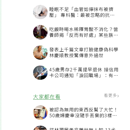
睡眠不足「血管如擰抹布被擠
壓」 專科醫：最被忽略的抗老
方法
吃飯時喝水稀釋胃酸不消化？營
養師揭「反而有好處」某些族群
才要禁
發表上千篇文章打臉健康偽科學
林慶順教授驚傳意外過世
45歲男存2千萬提早退休 接信用
卡公司通知「淚回職場」：有錢
也碰壁
看更多
大家都在看
被認為無用的東西反幫了大忙！
50歲婦慶幸沒隨手丟棄的3樣物
品