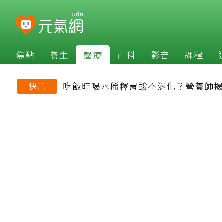
焦點
養生
醫療
百科
影音
課程
吃飯時喝水稀釋胃酸不消化？營養師
快訊