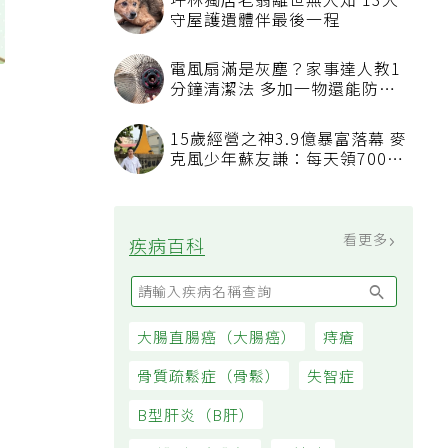
坪林獨居老翁離世無人知 13犬
守屋護遺體伴最後一程
電風扇滿是灰塵？家事達人教1
分鐘清潔法 多加一物還能防髒
汙附著
15歲經營之神3.9億暴富落幕 麥
克風少年蘇友謙：每天領700元
過日子
看更多
疾病百科
大腸直腸癌（大腸癌）
痔瘡
骨質疏鬆症（骨鬆）
失智症
B型肝炎（B肝）