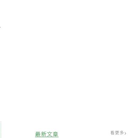
方
成
的
看更多
最新文章