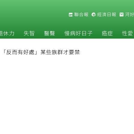
聯合報
經濟日報
河
退休力
失智
醫聲
慢病好日子
癌症
性愛
揭「反而有好處」某些族群才要禁