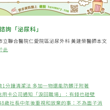
諮詢「泌尿科」
市立聯合醫院仁愛院區泌尿外科 黃建榮醫師本文
於此
教1分鐘清潔法 多加一物還能防髒汙附著
接信用卡公司通知「淚回職場」：有錢也碰壁
48歲社長中年後重視和放棄的事：不為面子消