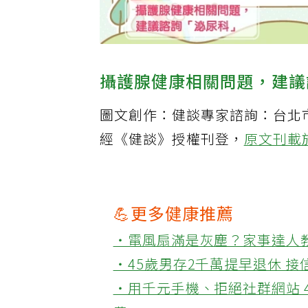
攝護腺健康相關問題，建議
圖文創作：健談專家諮詢：台北
經《健談》授權刊登，
原文刊載
💪更多健康推薦
‧電風扇滿是灰塵？家事達人
‧45歲男存2千萬提早退休 
‧用千元手機、拒絕社群網站 