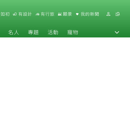
好如初
有設計
有行旅
願景
我的新聞
名人
專題
活動
寵物