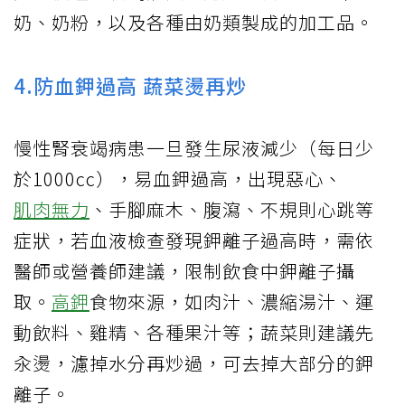
奶、奶粉，以及各種由奶類製成的加工品。
4.防血鉀過高 蔬菜燙再炒
慢性腎衰竭病患一旦發生尿液減少（每日少
於1000cc），易血鉀過高，出現惡心、
肌肉無力
、手腳麻木、腹瀉、不規則心跳等
症狀，若血液檢查發現鉀離子過高時，需依
醫師或營養師建議，限制飲食中鉀離子攝
取。
高鉀
食物來源，如肉汁、濃縮湯汁、運
動飲料、雞精、各種果汁等；蔬菜則建議先
汆燙，濾掉水分再炒過，可去掉大部分的鉀
離子。