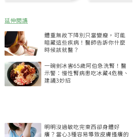
延伸閱讀
體重無故下降別只當變瘦，可能
暗藏這些疾病！醫師告訴你什麼
時候該就醫？
一碗剉冰害65歲阿伯急洗腎！醫
示警：慢性腎病患吃冰藏4危機、
建議3妙招
明明沒過敏吃完東西卻身體好
癢？當心3種容易導致皮膚搔癢的