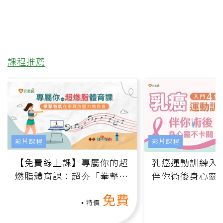
課程推薦
影片課程
影片課程
【免費線上課】專屬你的超
乳癌運動訓練入門
燃脂體育課：超夯「拳擊有
伴你術後身心靈
氧」高壓族在家釋放壓力無
上影音課）
免費
負擔
特價