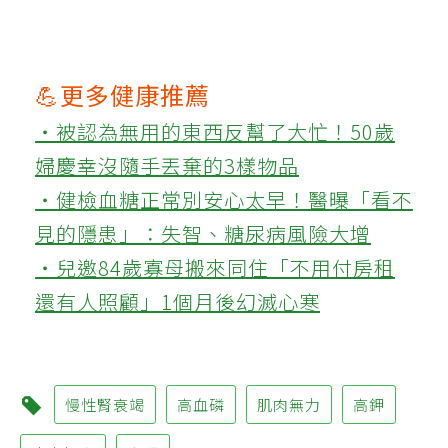
💪更多健康推薦
‧被認為無用的東西反幫了大忙！50歲
婦慶幸沒隨手丟棄的3樣物品
‧健檢血糖正常別安心太早！醫曝「看不
見的隱患」：失智、糖尿病風險大增
‧兒邀84歲寡母搬來同住「不用付房租
還有人照顧」1個月後幻滅心寒
慢性腎衰竭
高血磷
肌肉無力
高鉀