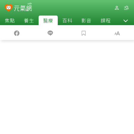
焦點
養生
醫療
百科
影音
課程
退休