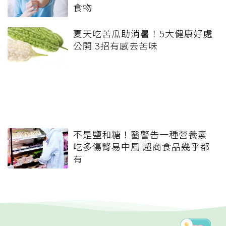
食物
夏天吃苦瓜助消暑！5大健康好處
公開 3招有感去苦味
不是鹽和糖！醫警告一種營養素
吃多傷腎易中風 超商食品幾乎都
有