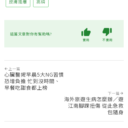
皮膚搔癢
高磷
這篇文章對你有幫助嗎?
實用
不實用
上一篇
心臟醫揭早晨5大NG習慣
恐增負擔 忙到沒時間、
早餐吃甜食都上榜
下一篇
海外旅遊生病怎麼辦／遊
江南腳踝扭傷 從此急救
包隨身