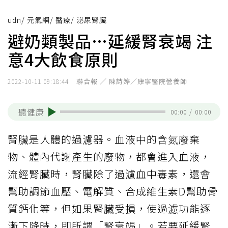
udn
/
元氣網
/
醫療
/
泌尿腎臟
避奶類製品…延緩腎衰竭 注
意4大飲食原則
聯合報 ／ 陳詩婷／康寧醫院營養師
2022-10-11 09:18:44
聽健康
00:00
/
00:00
腎臟是人體的過濾器。血液中的含氮廢棄
物、體內代謝產生的廢物，都會進入血液，
流經腎臟時，腎臟除了過濾血中毒素，還會
幫助調節血壓、電解質、合成維生素D幫助骨
質鈣化等，但如果腎臟受損，使過濾功能逐
漸下降時，即所謂「腎衰竭」。若要延緩腎