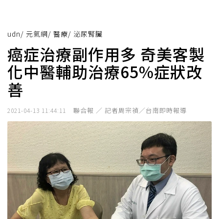
udn
/
元氣網
/
醫療
/
泌尿腎臟
癌症治療副作用多 奇美客製
化中醫輔助治療65%症狀改
善
聯合報 ／ 記者周宗禎／台南即時報導
2021-04-13 11:44:11