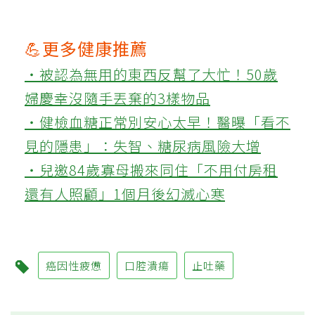
💪更多健康推薦
‧被認為無用的東西反幫了大忙！50歲
婦慶幸沒隨手丟棄的3樣物品
‧健檢血糖正常別安心太早！醫曝「看不
見的隱患」：失智、糖尿病風險大增
‧兒邀84歲寡母搬來同住「不用付房租
還有人照顧」1個月後幻滅心寒
癌因性疲憊
口腔潰瘍
止吐藥