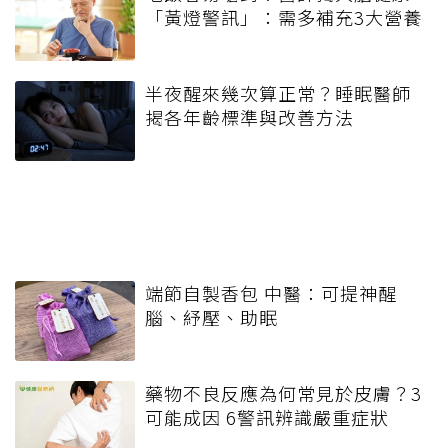
「黃燈警訊」：需多補充3大營養
半夜醒來幾次算正常？睡眠醫師
揭各年齡標準與改善方法
端節自製香包 中醫：可提神醒
腦、紓壓、助眠
藥物不良反應為何常見於皮膚？3
可能成因 6警訊辨識嚴重症狀