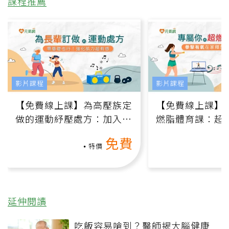
課程推薦
影片課程
影片課程
【免費線上課】為高壓族定
【免費線上課】
做的運動紓壓處方：加入行
燃脂體育課：超
動、增肌、互動元素，0基
氧」高壓族在家
免費
礎也能做！
負擔
特價
延伸閱讀
吃飯容易嗆到？醫師揭大腦健康