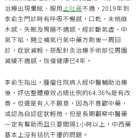
治療出現暈眩、服用
止吐藥
不適，2019年到
李俞生門診時有呼吸不暢感，口乾、末梢麻
木感、失眠及胃腸不適感，經診斷氣虛、中
氣下陷，開立補氣行氣中藥方劑後一周回
診，症狀減輕，搭配針灸治療手術部位周圍
減緩不適感，恢復健康已4年。
李俞生指出，腫瘤住院病人經中醫輔助治療
後，評估整體療效占總比例的64.36%是有改
善。但還是有人不願意，因為不喜歡中藥，
或認為自認症狀輕微，但是長期觀察中醫藥
一定有幫助而且只要間隔1小時以上，中西藥
基本上沒有拮抗干擾的問題。