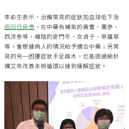
李俞生表示，治療常見的症狀如血球低下及
癌因性疲憊
，在中藥有補氣的黃耆、黨參、
西洋參等，補陰的麥門冬、女貞子、旱蓮草
等，會根據病人的情況給予適合中藥；另常
見的另一困擾症狀手足麻木，也能透過施針
燻艾來改善末梢循環以達到緩解症狀。