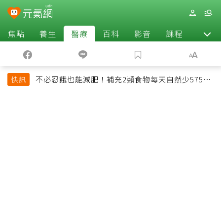
焦點
養生
醫療
百科
影音
課程
退休
不必忍餓也能減肥！補充2類食物每天自然少575大
快訊
卡「還能吃飽飽的」