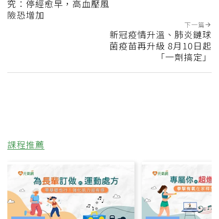
究：停經愈早，高血壓風
險恐增加
下一篇
新冠疫情升溫、肺炎鏈球
菌疫苗再升級 8月10日起
「一劑搞定」
課程推薦