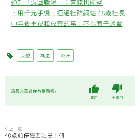
通知「淚回職場」：有錢也碰壁
‧用千元手機、拒絕社群網站 48歲社長
中年後重視和放棄的事：不為面子消費
尿酸
痛風
流汗
這篇文章對你有幫助嗎?
實用
不實用
上一篇
40歲前停經要注意！研