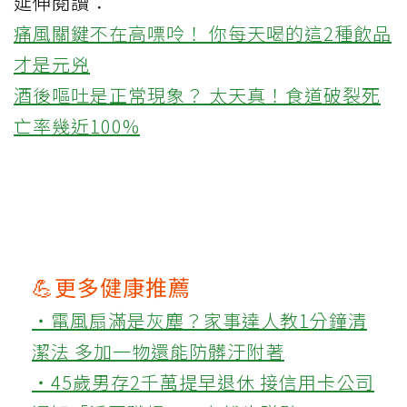
延伸閱讀：
痛風關鍵不在高嘌呤！ 你每天喝的這2種飲品
才是元兇
酒後嘔吐是正常現象？ 太天真！食道破裂死
亡率幾近100%
💪更多健康推薦
‧電風扇滿是灰塵？家事達人教1分鐘清
潔法 多加一物還能防髒汙附著
‧45歲男存2千萬提早退休 接信用卡公司