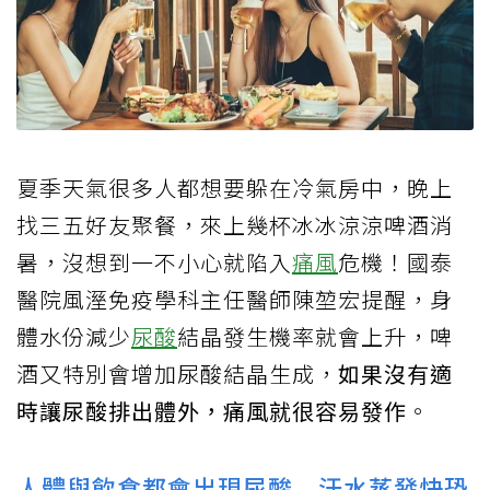
夏季天氣很多人都想要躲在冷氣房中，晚上
找三五好友聚餐，來上幾杯冰冰涼涼啤酒消
暑，沒想到一不小心就陷入
痛風
危機！國泰
醫院風溼免疫學科主任醫師陳堃宏提醒，身
體水份減少
尿酸
結晶發生機率就會上升，啤
酒又特別會增加尿酸結晶生成，
如果沒有適
時讓尿酸排出體外，痛風就很容易發作
。
人體與飲食都會出現尿酸 汗水蒸發快恐