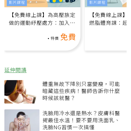
影片課程
影片課程
【免費線上課】為高壓族定
【免費線上課】
做的運動紓壓處方：加入行
燃脂體育課：超
動、增肌、互動元素，0基
氧」高壓族在家
免費
礎也能做！
負擔
特價
延伸閱讀
體重無故下降別只當變瘦，可能
暗藏這些疾病！醫師告訴你什麼
時候該就醫？
洗臉用冷水還是熱水？皮膚科醫
揭最佳水溫！要不要用洗面乳、
洗臉NG習慣一次搞懂