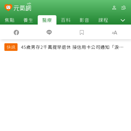
焦點
養生
醫療
百科
影音
課程
退休
45歲男存2千萬提早退休 接信用卡公司通知「淚回
快訊
職場」：有錢也碰壁