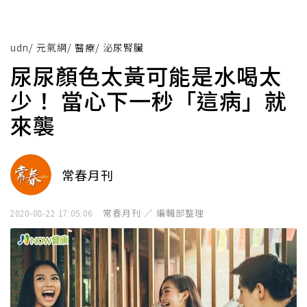
udn
/
元氣網
/
醫療
/
泌尿腎臟
尿尿顏色太黃可能是水喝太
少！ 當心下一秒「這病」就
來襲
常春月刊
常春月刊 ／ 編輯部整理
2020-08-22 17:05:06