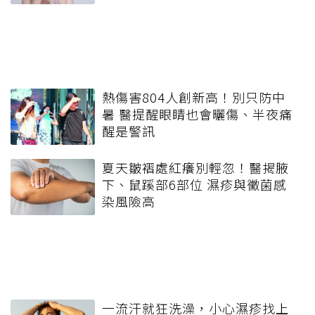
熱傷害804人創新高！別只防中
暑 醫提醒眼睛也會曬傷、半夜痛
醒是警訊
夏天皺褶處紅癢別輕忽！醫揭腋
下、鼠蹊部6部位 濕疹與黴菌感
染風險高
一流汗就狂洗澡，小心濕疹找上