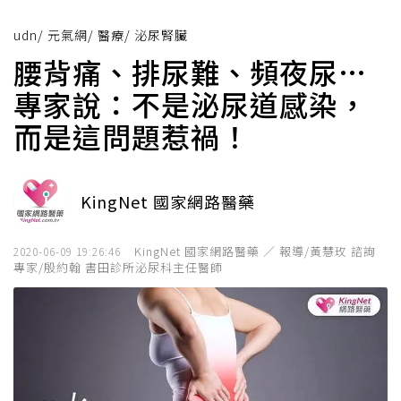
udn
/
元氣網
/
醫療
/
泌尿腎臟
腰背痛、排尿難、頻夜尿…
專家說：不是泌尿道感染，
而是這問題惹禍！
KingNet 國家網路醫藥
KingNet 國家網路醫藥 ／ 報導/黃慧玫 諮詢
2020-06-09 19:26:46
專家/殷約翰 書田診所泌尿科主任醫師