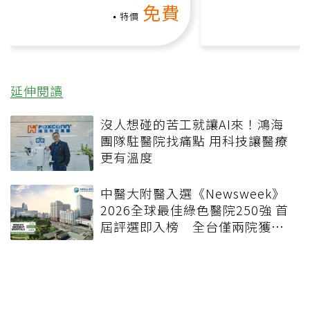
免費
負擔
特價
延伸閱讀
沒人想碰的苦工就讓AI來！鴻海
團隊駐醫院找痛點 用科技讓醫療
更有溫度
中醫大附醫入選《Newsweek》
2026全球最佳綠色醫院250強 首
屆評選即入榜 全台僅兩院獲
選 四葉績效指標居台灣最佳