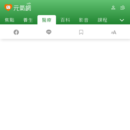
焦點
養生
醫療
百科
影音
課程
退休