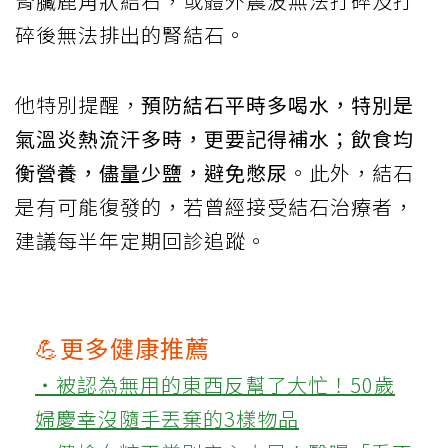
腎臟鹿角狀結石，或體外震波無法打碎及打
碎後無法排出的腎結石。
他特別提醒，
預防結石平時多喝水，特別是
氣溫炎熱流汗多時，更要記得補水；飲食均
衡營養，儘量少鹽，避免憋尿
。此外，結石
是有可能復發的，若曾經接受結石治療者，
建議每半年定期回診追蹤。
💪更多健康推薦
‧被認為無用的東西反幫了大忙！50歲
婦慶幸沒隨手丟棄的3樣物品