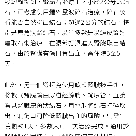
殷約翰提到，腎結石治療上，小於2公分的結
石，可考慮使用體外震波碎石治療，碎石後
看能否自然排出結石；超過2公分的結石，特
別是鹿角狀腎結石，以往多數是以經皮腎造
瘻取石術治療，在腰部打洞進入腎臟取出結
石，由於腎臟有傷口會出血，需住院3至5
天。
此外，另一個選擇為使用軟式腎臟鏡手術，
將軟式腎臟鏡由尿道經膀胱、輸尿管，直接
看見腎臟鹿角狀結石，用雷射將結石打碎取
出，無傷口可降低腎臟出血的風險，只需住
院觀察1天，多數人可一次治療完成。適用於