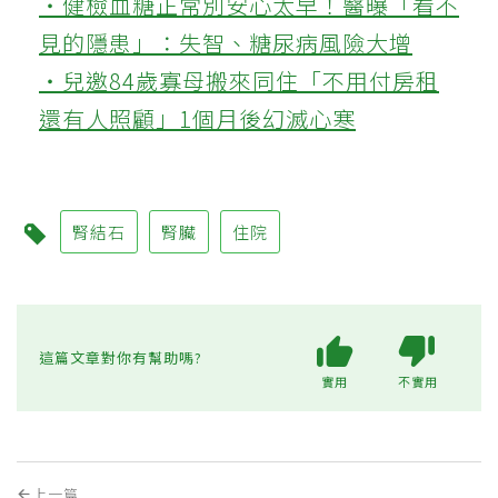
‧健檢血糖正常別安心太早！醫曝「看不
見的隱患」：失智、糖尿病風險大增
‧兒邀84歲寡母搬來同住「不用付房租
還有人照顧」1個月後幻滅心寒
腎結石
腎臟
住院
這篇文章對你有幫助嗎?
實用
不實用
上一篇