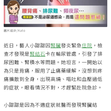
圖片設計/Kato
近日，藝人小甜甜因
腎臟
發炎緊急
住院
，檢
查才發現是
腎結石
卡在輸尿管處，引發了排
尿困難、腎積水等問題。她坦言，一開始以
為只是背痛，服用了止痛藥緩解，沒想到疼
痛擴散到全身，出現高燒、嘔吐和血壓過低
的症狀，眼看情況不對，才趕緊赴院急診。
小甜甜是因為不適症狀就醫而發現腎臟結