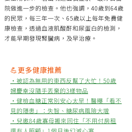
院做進一步的檢查。他也強調，40歲到64歲
的民眾，每三年一次、65歲以上每年免費健
康檢查，透過血液肌酸酐和尿蛋白的檢測，
才能早期發現腎臟病，及早治療。
💪更多健康推薦
‧被認為無用的東西反幫了大忙！50歲
婦慶幸沒隨手丟棄的3樣物品
‧健檢血糖正常別安心太早！醫曝「看不
見的隱患」：失智、糖尿病風險大增
‧兒邀84歲寡母搬來同住「不用付房租
還有人照顧」1個月後幻滅心寒