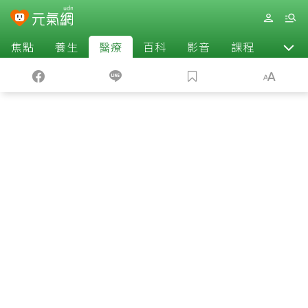
焦點
養生
醫療
百科
影音
課程
退休