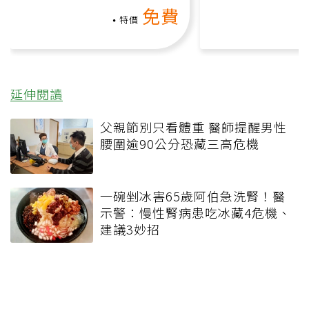
上影音課）
何逆轉退化大腦
免費
課）
特價
延伸閱讀
父親節別只看體重 醫師提醒男性
腰圍逾90公分恐藏三高危機
一碗剉冰害65歲阿伯急洗腎！醫
示警：慢性腎病患吃冰藏4危機、
建議3妙招