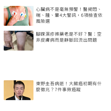
心臟病不是毫無預警！醫揭悶、
喘、腫、暈4大警訊，6項檢查依
風險選
腳踝濕疹擦藥老是不好？醫：空
非皮膚病而是靜脈回流出問題
東野圭吾病逝！大腸癌初期有什
麼徵兆？7件事揪癌蹤