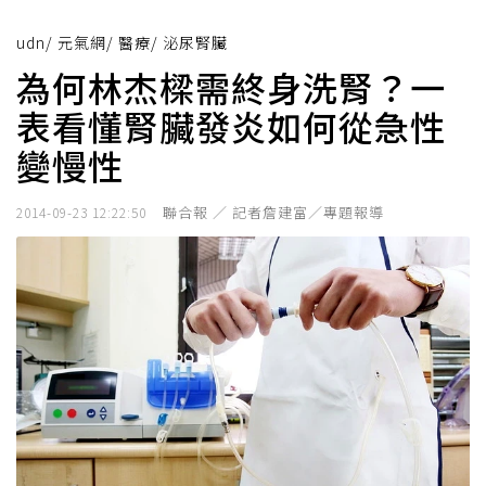
udn
/
元氣網
/
醫療
/
泌尿腎臟
為何林杰樑需終身洗腎？一
表看懂腎臟發炎如何從急性
變慢性
聯合報 ／ 記者詹建富／專題報導
2014-09-23 12:22:50