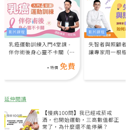
影片課程
影片課程
乳癌運動訓練入門4堂課 -
失智者與照顧者
伴你術後身心靈不卡關（線
讓專家用一根棍
上影音課）
何逆轉退化大腦
免費
課）
特價
延伸閱讀
【慢病100問】我已經戒菸戒
酒，也開始運動，三高數值都正
常了，為什麼還不能停藥？