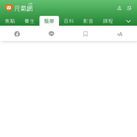
焦點
養生
醫療
百科
影音
課程
退休