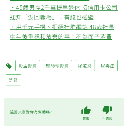
‧45歲男存2千萬提早退休 接信用卡公司
通知「淚回職場」：有錢也碰壁
‧用千元手機、拒絕社群網站 48歲社長
中年後重視和放棄的事：不為面子消費
腎盂腎炎
腎絲球腎炎
尿道炎
尿毒症
洗腎
這篇文章對你有幫助嗎?
實用
不實用