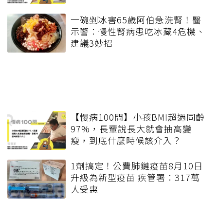
一碗剉冰害65歲阿伯急洗腎！醫
示警：慢性腎病患吃冰藏4危機、
建議3妙招
【慢病100問】小孩BMI超過同齡
97%，長輩說長大就會抽高變
瘦，到底什麼時候該介入？
1劑搞定！公費肺鏈疫苗8月10日
升級為新型疫苗 疾管署：317萬
人受惠