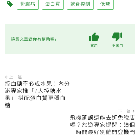
腎臟病
蛋白質
飲食控制
低鹽
這篇文章對你有幫助嗎?
實用
不實用
上一篇
控血糖不必戒水果！內分
泌專家推「7大控糖水
果」 搭配蛋白質更穩血
糖
下一篇
飛機延誤還能去逛免稅店
嗎？旅遊專家提醒：這個
時間最好別離開登機門