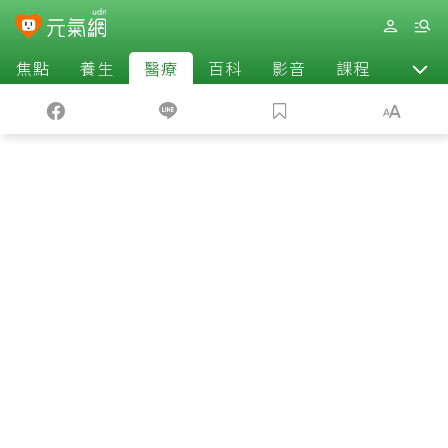
焦點
養生
醫療
百科
影音
課程
退休