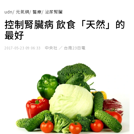
udn
/
元氣網
/
醫療
/
泌尿腎臟
控制腎臟病 飲食「天然」的
最好
中央社 ／ 台南23日電
2017-05-23 09:06:33