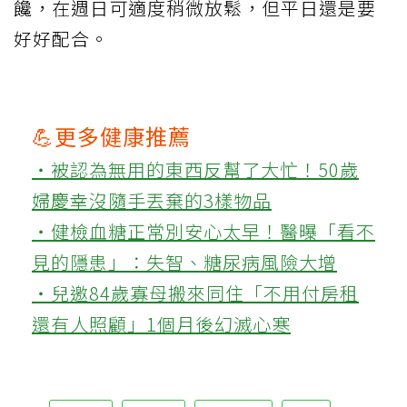
饞，在週日可適度稍微放鬆，但平日還是要
好好配合。
💪更多健康推薦
‧被認為無用的東西反幫了大忙！50歲
婦慶幸沒隨手丟棄的3樣物品
‧健檢血糖正常別安心太早！醫曝「看不
見的隱患」：失智、糖尿病風險大增
‧兒邀84歲寡母搬來同住「不用付房租
還有人照顧」1個月後幻滅心寒