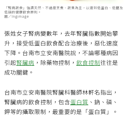
「腎病蔬食」強調天然、不過度烹煮、蔬果為主，以達到低蛋白、低鹽及
低磷的健康飲食原則。
圖／Ingimage
張姓女子腎病變數年，去年腎臟指數開始攀
升，接受低蛋白飲食配合治療後，惡化速度
下降。台南市立安南醫院說，不論哪種病因
引起
腎臟病
，除藥物控制，
飲食控制
往往是
成功關鍵。
台南市立安南醫院腎臟科醫師林軒名指出，
腎臟病的飲食控制，包含
蛋白質
、鈉、磷、
鉀等的攝取限制，最重要的是「蛋白質」。