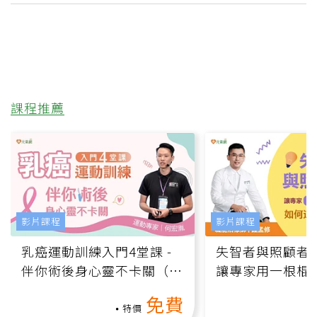
課程推薦
影片課程
影片課程
乳癌運動訓練入門4堂課 -
失智者與照顧者
伴你術後身心靈不卡關（線
讓專家用一根棍
上影音課）
何逆轉退化大腦
免費
課）
特價